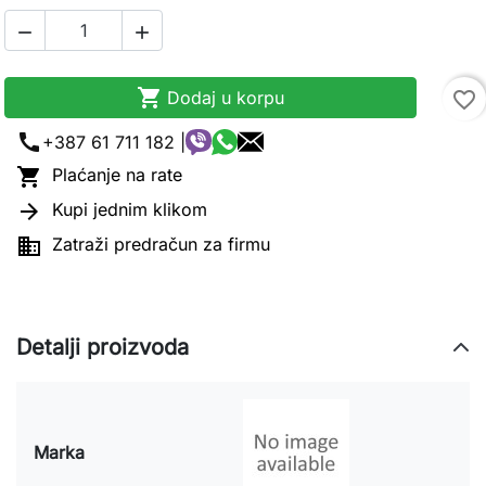



Dodaj u korpu
favorite_border
call
+387 61 711 182 |

Plaćanje na rate

Kupi jednim klikom

Zatraži predračun za firmu
Detalji proizvoda
Marka