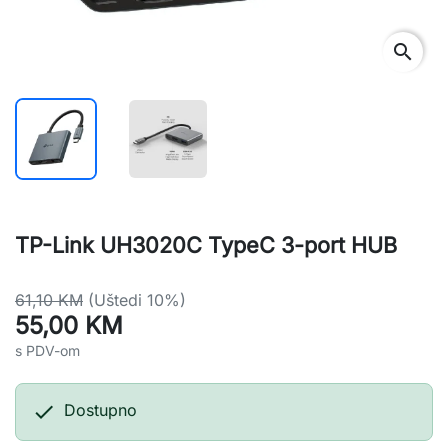
search
TP-Link UH3020C TypeC 3-port HUB
61,10 KM
(Uštedi 10%)
55,00 KM
s PDV-om

Dostupno