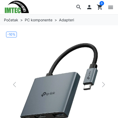
0
search

shopping_cart
menu
Početak
PC komponente
Adapteri
-10%
Previous
Next