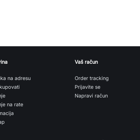
ina
Vaš račun
uka na adresu
Order tracking
kupovati
Prijavite se
nje
Napravi račun
je na rate
macija
ap