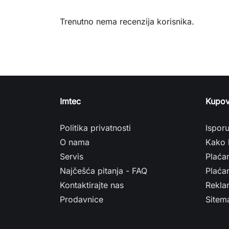
Trenutno nema recenzija korisnika.
Imtec
Kupov
Politika privatnosti
Ispor
O nama
Kako 
Servis
Plaća
Najčešća pitanja - FAQ
Plaćan
Kontaktirajte nas
Rekla
Prodavnice
Sitem