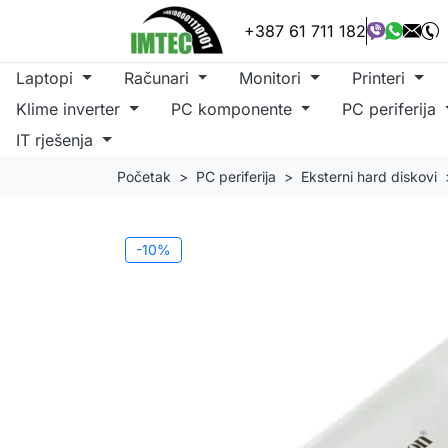
+387 61 711 182
Laptopi
Računari
Monitori
Printeri
Klime inverter
PC komponente
PC periferija
IT rješenja
Početak
PC periferija
Eksterni hard diskovi
-10%