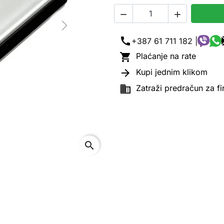


Next
call
+387 61 711 182 |

Plaćanje na rate

Kupi jednim klikom

Zatraži predračun za f
search