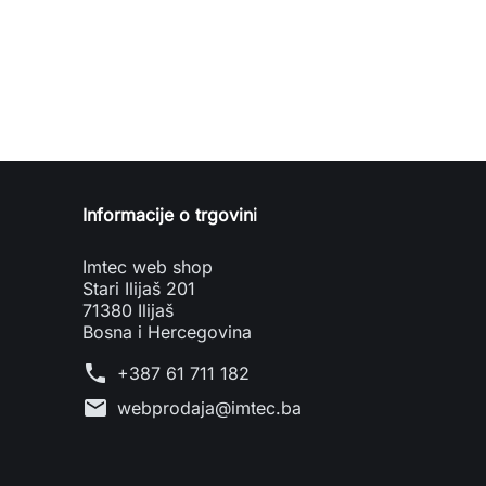
Informacije o trgovini
Imtec web shop
Stari Ilijaš 201
71380 Ilijaš
Bosna i Hercegovina
phone
+387 61 711 182
mail
webprodaja@imtec.ba