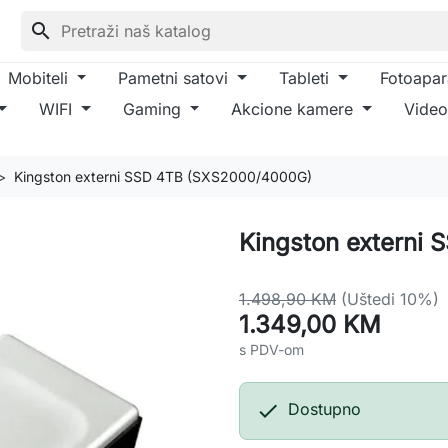
search
Mobiteli
Pametni satovi
Tableti
Fotoapar
WIFI
Gaming
Akcione kamere
Video
Kingston externi SSD 4TB (SXS2000/4000G)
Kingston externi
1.498,90 KM
(Uštedi 10%)
1.349,00 KM
s PDV-om

Dostupno