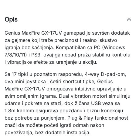
Opis
Genius MaxFire GX-17UV gamepad je savršen dodatak 
za gejmere koji traže preciznost i realno iskustvo 
igranja bez kašnjenja. Kompatibilan sa PC (Windows 
7/8/10/11) i PS3, ovaj gamepad pruža stabilnu kontrolu 
i vibracijske efekte za uranjanje u akciju.
Sa 17 tipki u poznatom rasporedu, 4-way D-pad-om, 
dva mini joysticka i četiri shortcut tipke, Genius 
MaxFire GX-17UV omogućava intuitivno upravljanje u 
svim omiljenim igrama. Dual vibration motori simuliraju 
udarce i pokrete na stazi, dok žičana USB veza sa 
1.8m kablom osigurava pouzdanu i brznu konekciju 
bez potrebe za punjenjem. Plug & Play funkcionalnost 
znači da možete početi igrati odmah nakon 
povezivanja, bez dodatnih instalacija.