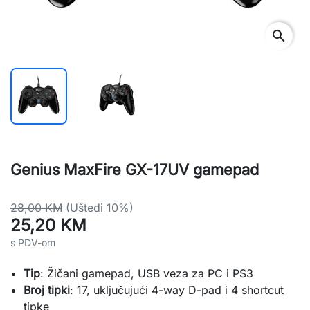
search
Genius MaxFire GX-17UV gamepad
28,00 KM
(Uštedi 10%)
25,20 KM
s PDV-om
Tip
: Žičani gamepad, USB veza za PC i PS3
Broj tipki
: 17, uključujući 4-way D-pad i 4 shortcut 
tipke