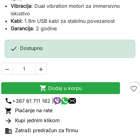
Vibracija
: Dual vibration motori za immersivno 
iskustvo
Kabl
: 1.8m USB kabl za stabilnu povezanost
Garancija
: 2 godine

Dostupno



Dodaj u korpu
favorite_border
call
+387 61 711 182 |

Plaćanje na rate

Kupi jednim klikom

Zatraži predračun za firmu