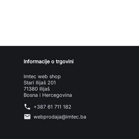
Informacije o trgovini
Imtec web shop
Stari Ilijaš 201
71380 Ilijaš
Bosna i Hercegovina
phone
+387 61 711 182
mail
webprodaja@imtec.ba