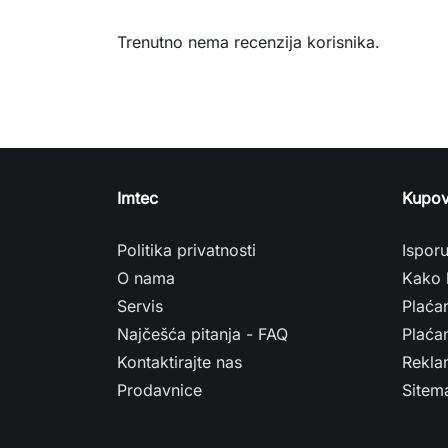
Trenutno nema recenzija korisnika.
Imtec
Kupov
Politika privatnosti
Ispor
O nama
Kako 
Servis
Plaća
Najčešća pitanja - FAQ
Plaćan
Kontaktirajte nas
Rekla
Prodavnice
Sitem