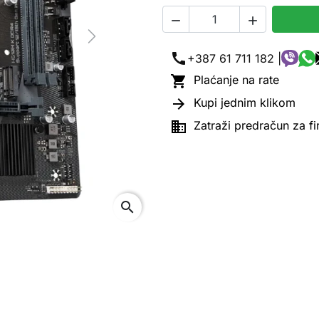


Next
call
+387 61 711 182 |

Plaćanje na rate

Kupi jednim klikom

Zatraži predračun za f
search