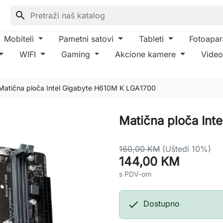
search
Mobiteli
Pametni satovi
Tableti
Fotoapar
WIFI
Gaming
Akcione kamere
Video
Matična ploča Intel Gigabyte H610M K LGA1700
Matična ploča Int
160,00 KM
(Uštedi 10%)
144,00 KM
s PDV-om

Dostupno