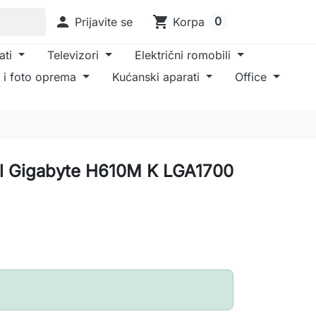

shopping_cart
0
Prijavite se
Korpa
ati
Televizori
Električni romobili
 i foto oprema
Kućanski aparati
Office
el Gigabyte H610M K LGA1700