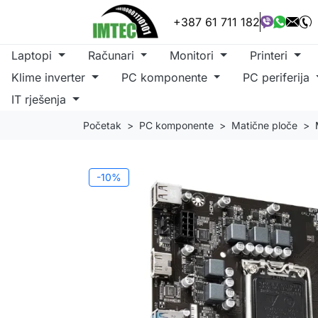
+387 61 711 182
Laptopi
Računari
Monitori
Printeri
Klime inverter
PC komponente
PC periferija
IT rješenja
Početak
PC komponente
Matične ploče
-10%