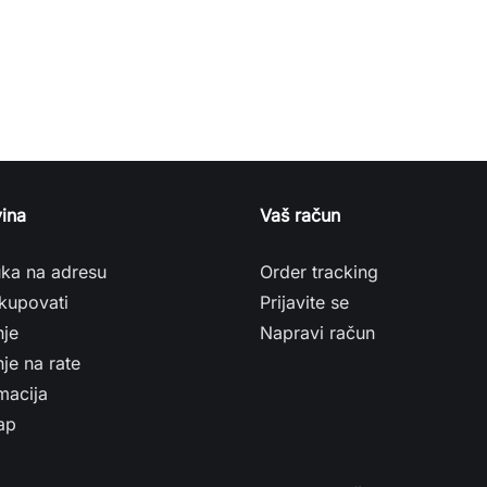
ina
Vaš račun
uka na adresu
Order tracking
kupovati
Prijavite se
nje
Napravi račun
je na rate
macija
ap