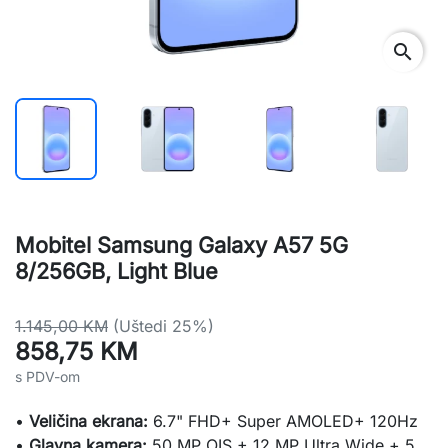
search
Mobitel Samsung Galaxy A57 5G
8/256GB, Light Blue
1.145,00 KM
(Uštedi 25%)
858,75 KM
s PDV-om
•
Veličina ekrana:
6.7" FHD+ Super AMOLED+ 120Hz
•
Glavna kamera:
50 MP OIS + 12 MP Ultra Wide + 5