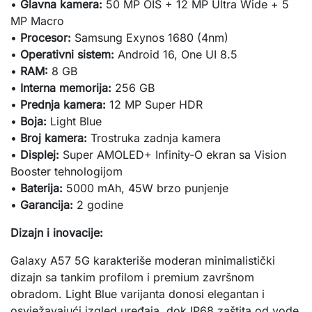
•
Glavna kamera:
50 MP OIS + 12 MP Ultra Wide + 5
MP Macro
•
Procesor:
Samsung Exynos 1680 (4nm)
•
Operativni sistem:
Android 16, One UI 8.5
•
RAM:
8 GB
•
Interna memorija:
256 GB
•
Prednja kamera:
12 MP Super HDR
•
Boja:
Light Blue
•
Broj kamera:
Trostruka zadnja kamera
•
Displej:
Super AMOLED+ Infinity-O ekran sa Vision
Booster tehnologijom
•
Baterija:
5000 mAh, 45W brzo punjenje
•
Garancija:
2 godine
Dizajn i inovacije:
Galaxy A57 5G karakteriše moderan minimalistički
dizajn sa tankim profilom i premium završnom
obradom. Light Blue varijanta donosi elegantan i
osvježavajući izgled uređaja, dok IP68 zaštita od vode