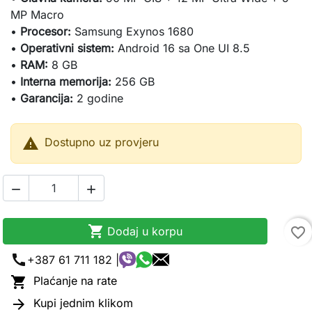
MP Macro
•
Procesor:
Samsung Exynos 1680
•
Operativni sistem:
Android 16 sa One UI 8.5
•
RAM:
8 GB
•
Interna memorija:
256 GB
•
Garancija:
2 godine

Dostupno uz provjeru



Dodaj u korpu
favorite_border
call
+387 61 711 182 |

Plaćanje na rate

Kupi jednim klikom