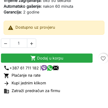
Vrijeme zagrijavanja:
oko 50 sekundi
Automatsko gašenje:
nakon 60 minuta
Garancija:
2 godine

Dostupno uz provjeru



Dodaj u korpu
favorite_border
call
+387 61 711 182 |

Plaćanje na rate

Kupi jednim klikom

Zatraži predračun za firmu