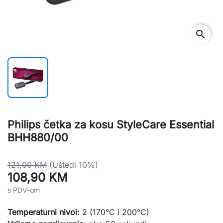
search
Philips četka za kosu StyleCare Essential
BHH880/00
121,00 KM
(Uštedi 10%)
108,90 KM
s PDV-om
Temperaturni nivoi:
2 (170°C i 200°C)