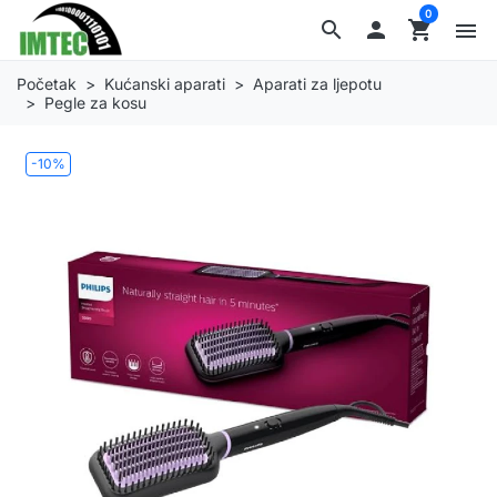
0
search

shopping_cart
menu
Početak
Kućanski aparati
Aparati za ljepotu
Pegle za kosu
-10%