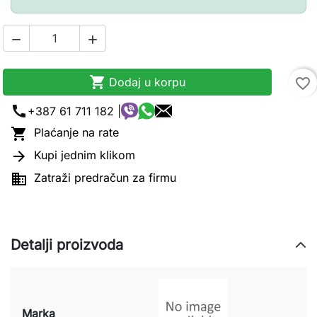



Dodaj u korpu
favorite_border
call
+387 61 711 182 |

Plaćanje na rate

Kupi jednim klikom

Zatraži predračun za firmu
Detalji proizvoda
Marka