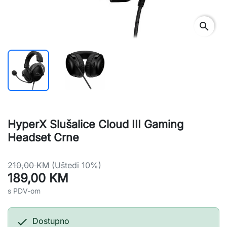
search
HyperX Slušalice Cloud III Gaming
Headset Crne
210,00 KM
(Uštedi 10%)
189,00 KM
s PDV-om

Dostupno