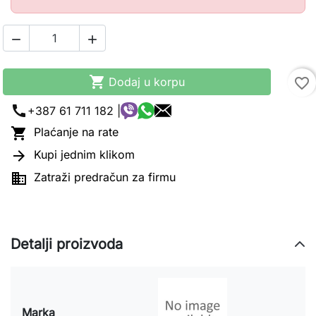



Dodaj u korpu
favorite_border
call
+387 61 711 182 |

Plaćanje na rate

Kupi jednim klikom

Zatraži predračun za firmu
Detalji proizvoda
Marka