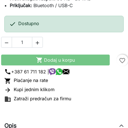
Priključak:
Bluetooth / USB-C

Dostupno



Dodaj u korpu
favorite_border
call
+387 61 711 182 |

Plaćanje na rate

Kupi jednim klikom

Zatraži predračun za firmu
Opis