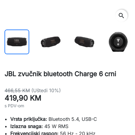
search
JBL zvučnik bluetooth Charge 6 crni
466,55 KM
(Uštedi 10%)
419,90 KM
s PDV-om
Vrsta priključka:
Bluetooth 5.4, USB-C
Izlazna snaga:
45 W RMS
Frekvencijski raspon:
56 Hz - 20 kHz