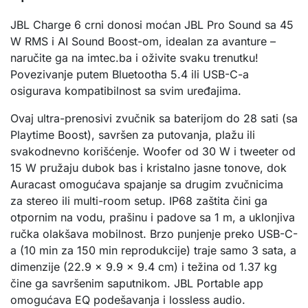
JBL Charge 6 crni donosi moćan JBL Pro Sound sa 45 
W RMS i AI Sound Boost-om, idealan za avanture – 
naručite ga na imtec.ba i oživite svaku trenutku! 
Povezivanje putem Bluetootha 5.4 ili USB-C-a 
osigurava kompatibilnost sa svim uređajima.
Ovaj ultra-prenosivi zvučnik sa baterijom do 28 sati (sa 
Playtime Boost), savršen za putovanja, plažu ili 
svakodnevno korišćenje. Woofer od 30 W i tweeter od 
15 W pružaju dubok bas i kristalno jasne tonove, dok 
Auracast omogućava spajanje sa drugim zvučnicima 
za stereo ili multi-room setup. IP68 zaštita čini ga 
otpornim na vodu, prašinu i padove sa 1 m, a uklonjiva 
ručka olakšava mobilnost. Brzo punjenje preko USB-C-
a (10 min za 150 min reprodukcije) traje samo 3 sata, a 
dimenzije (22.9 x 9.9 x 9.4 cm) i težina od 1.37 kg 
čine ga savršenim saputnikom. JBL Portable app 
omogućava EQ podešavanja i lossless audio.