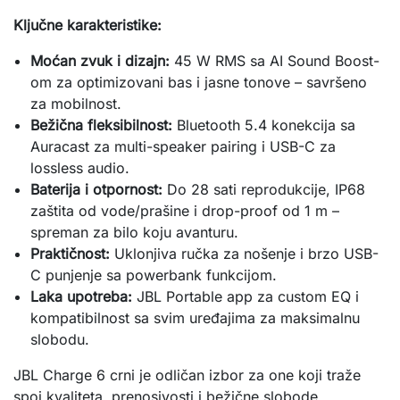
Ključne karakteristike:
Moćan zvuk i dizajn:
45 W RMS sa AI Sound Boost-
om za optimizovani bas i jasne tonove – savršeno
za mobilnost.
Bežična fleksibilnost:
Bluetooth 5.4 konekcija sa
Auracast za multi-speaker pairing i USB-C za
lossless audio.
Baterija i otpornost:
Do 28 sati reprodukcije, IP68
zaštita od vode/prašine i drop-proof od 1 m –
spreman za bilo koju avanturu.
Praktičnost:
Uklonjiva ručka za nošenje i brzo USB-
C punjenje sa powerbank funkcijom.
Laka upotreba:
JBL Portable app za custom EQ i
kompatibilnost sa svim uređajima za maksimalnu
slobodu.
JBL Charge 6 crni je odličan izbor za one koji traže 
spoj kvaliteta, prenosivosti i bežične slobode. 