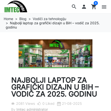
0
search

shopping_cart
menu
Home
Blog
Vodiči za tehnologiju
Najbolji laptop za grafički dizajn u BiH – vodič za 2025.
godinu
NAJBOLJI LAPTOP ZA
GRAFIČKI DIZAJN U BIH –
VODIČ ZA 2025. GODINU
2081 Views
0
Liked
21-08-2025
By
Imtec administrator