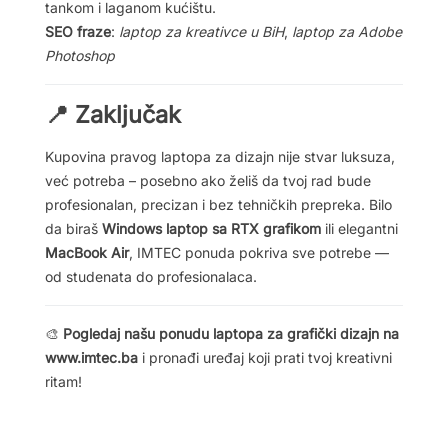
tankom i laganom kućištu.
SEO fraze
:
laptop za kreativce u BiH
,
laptop za Adobe
Photoshop
Zaključak
📍
Kupovina pravog laptopa za dizajn nije stvar luksuza,
već potreba – posebno ako želiš da tvoj rad bude
profesionalan, precizan i bez tehničkih prepreka. Bilo
da biraš
Windows laptop sa RTX grafikom
ili elegantni
MacBook Air
, IMTEC ponuda pokriva sve potrebe —
od studenata do profesionalaca.
Pogledaj našu ponudu laptopa za grafički dizajn na
🎨
www.imtec.ba
i pronađi uređaj koji prati tvoj kreativni
ritam!