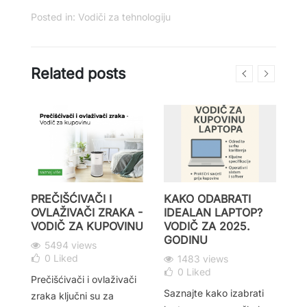
Posted in:
Vodiči za tehnologiju
Related posts
PREČIŠĆIVAČI I
KAKO ODABRATI
K
OVLAŽIVAČI ZRAKA -
IDEALAN LAPTOP?
O
:
VODIČ ZA KUPOVINU
VODIČ ZA 2025.
R
NU
GODINU
V
5494 views
N
0
Liked
1483 views
0
Liked
Prečišćivači i ovlaživači
Saznajte kako izabrati
zraka ključni su za
Tr