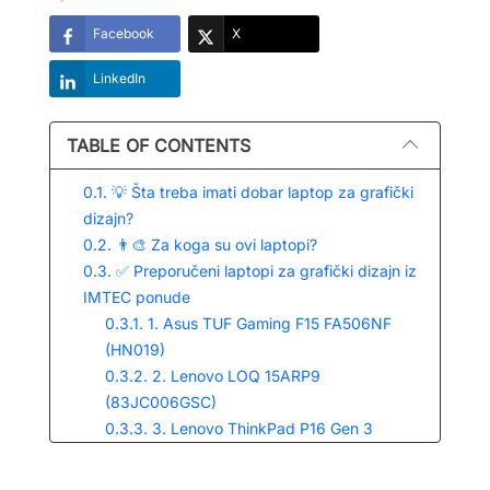
Facebook
X
LinkedIn
TABLE OF CONTENTS
0.1. 💡 Šta treba imati dobar laptop za grafički
dizajn?
0.2. 👨‍🎨 Za koga su ovi laptopi?
0.3. ✅ Preporučeni laptopi za grafički dizajn iz
IMTEC ponude
0.3.1. 1. Asus TUF Gaming F15 FA506NF
(HN019)
0.3.2. 2. Lenovo LOQ 15ARP9
(83JC006GSC)
0.3.3. 3. Lenovo ThinkPad P16 Gen 3
(21KTS1SC00)
0.3.4. 4. Apple MacBook Air 15.3" M4