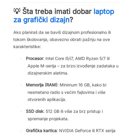
(MW1J3CR/A)
Šta treba imati dobar
laptop
💡
0.4. 📍 Zaključak
za grafički dizajn
?
Ako planiraš da se baviš dizajnom profesionalno ili
tokom školovanja, obavezno obrati pažnju na ove
karakteristike:
Procesor
: Intel Core i5/i7, AMD Ryzen 5/7 ili
·
Apple M-serija – za brzo izvođenje zadataka u
dizajnerskim alatima.
Memorija (RAM)
: Minimum 16 GB, kako bi
·
nesmetano radio s većim fajlovima i više
otvorenih aplikacija.
SSD disk
: 512 GB ili više za brz pristup i
·
spremanje projekata.
Grafička kartica
: NVIDIA GeForce ili RTX serija
·