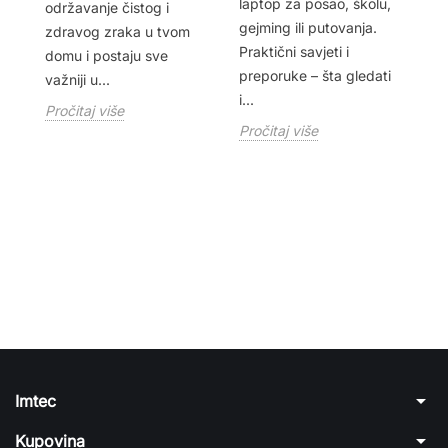
laptop za posao, školu,
održavanje čistog i
od
gejming ili putovanja.
zdravog zraka u tvom
a
po
Praktični savjeti i
domu i postaju sve
da
preporuke – šta gledati
važniji u...
di
i...
Pročitaj više
Pr
Pročitaj više
arrow_drop_down
Imtec
arrow_drop_down
Kupovina