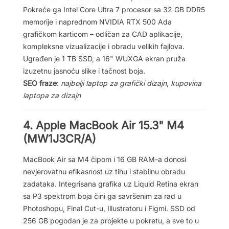
Pokreće ga Intel Core Ultra 7 procesor sa 32 GB DDR5
memorije i naprednom NVIDIA RTX 500 Ada
grafičkom karticom – odličan za CAD aplikacije,
kompleksne vizualizacije i obradu velikih fajlova.
Ugrađen je 1 TB SSD, a 16" WUXGA ekran pruža
izuzetnu jasnoću slike i tačnost boja.
SEO fraze
:
najbolji laptop za grafički dizajn
,
kupovina
laptopa za dizajn
4.
Apple MacBook Air 15.3" M4
(MW1J3CR/A)
MacBook Air sa M4 čipom i 16 GB RAM-a donosi
nevjerovatnu efikasnost uz tihu i stabilnu obradu
zadataka. Integrisana grafika uz Liquid Retina ekran
sa P3 spektrom boja čini ga savršenim za rad u
Photoshopu, Final Cut-u, Illustratoru i Figmi. SSD od
256 GB pogodan je za projekte u pokretu, a sve to u