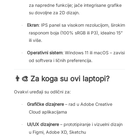
za napredne funkcije; jače integrisane grafike
su dovoljne za 2D dizajn.
Ekran
: IPS panel sa visokom rezolucijom, širokim
·
rasponom boja (100% sRGB ili P3), idealno 15”
ili više.
Operativni sistem
: Windows 11 ili macOS – zavisi
·
od softvera i ličnih preferencija.
Za koga su ovi laptopi?
👨‍🎨
Ovakvi uređaji su odlični za:
Grafičke dizajnere
– rad u Adobe Creative
·
Cloud aplikacijama
UI/UX dizajnere
– prototipiranje i vizuelni dizajn
·
u Figmi, Adobe XD, Sketchu