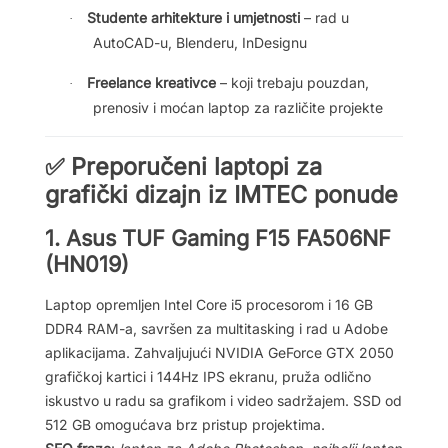
Studente arhitekture i umjetnosti
– rad u
·
AutoCAD-u, Blenderu, InDesignu
Freelance kreativce
– koji trebaju pouzdan,
·
prenosiv i moćan laptop za različite projekte
Preporučeni laptopi za
✅
grafički dizajn iz IMTEC ponude
1.
Asus TUF Gaming F15 FA506NF
(HN019)
Laptop opremljen Intel Core i5 procesorom i 16 GB
DDR4 RAM-a, savršen za multitasking i rad u Adobe
aplikacijama. Zahvaljujući NVIDIA GeForce GTX 2050
grafičkoj kartici i 144Hz IPS ekranu, pruža odlično
iskustvo u radu sa grafikom i video sadržajem. SSD od
512 GB omogućava brz pristup projektima.