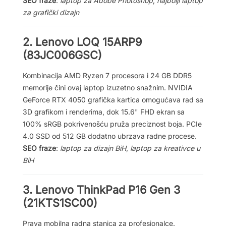
SEO fraze
:
laptop za Adobe Photoshop
,
najbolji laptop
za grafički dizajn
2.
Lenovo LOQ 15ARP9
(83JC006GSC)
Kombinacija AMD Ryzen 7 procesora i 24 GB DDR5
memorije čini ovaj laptop izuzetno snažnim. NVIDIA
GeForce RTX 4050 grafička kartica omogućava rad sa
3D grafikom i renderima, dok 15.6" FHD ekran sa
100% sRGB pokrivenošću pruža preciznost boja. PCIe
4.0 SSD od 512 GB dodatno ubrzava radne procese.
SEO fraze
:
laptop za dizajn BiH
,
laptop za kreativce u
BiH
3.
Lenovo ThinkPad P16 Gen 3
(21KTS1SC00)
Prava mobilna radna stanica za profesionalce.