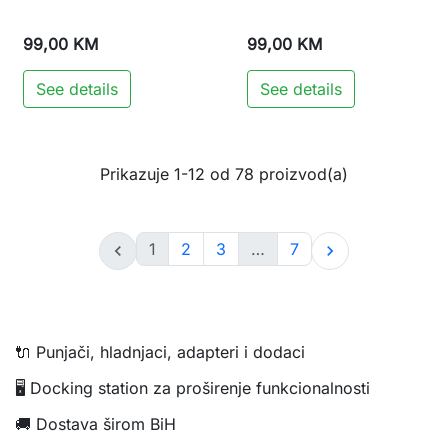
99,00 KM
99,00 KM
See details
See details
Prikazuje 1-12 od 78 proizvod(a)
1
2
3
…
7


🔌 Punjači, hladnjaci, adapteri i dodaci
🖥️ Docking station za proširenje funkcionalnosti
🚚 Dostava širom BiH