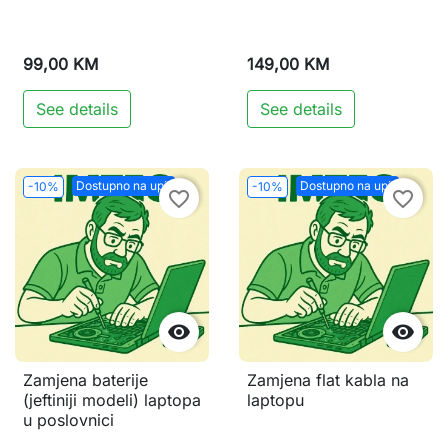
99,00 KM
149,00 KM
See details
See details
Dostupno na upit
Dostupno na upit
-10%
-10%
favorite_border
favorite_border


Zamjena baterije
Zamjena flat kabla na
(jeftiniji modeli) laptopa
laptopu
u poslovnici