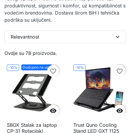
produktivnost, sigurnost i komfor, uz kompatibilnost s
vodećim brendovima. Dostava širom BiH i tehnička
podrška su uključeni.
expand_more
Relevantnost
Ovdje su 78 proizvoda.
Dostupno na upit
-10%
-10%
favorite_border
favorite_border


SBOX Stalak za laptop
Trust Quno Cooling
CP-31 Rotacijski
Stand LED GXT 1125