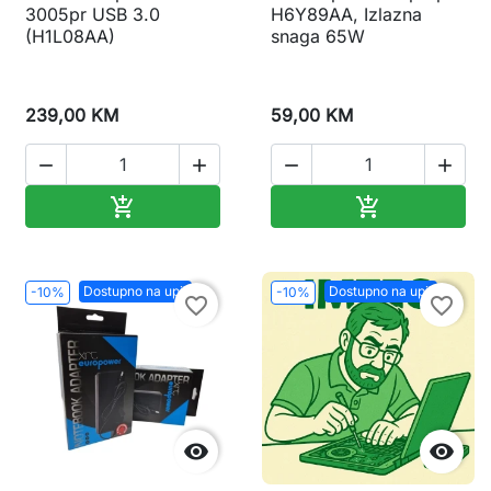
3005pr USB 3.0
H6Y89AA, Izlazna
(H1L08AA)
snaga 65W
239,00 KM
59,00 KM




Dodaj u korpu
Dodaj u korp


Dostupno na upit
Dostupno na upit
-10%
-10%
favorite_border
favorite_border

