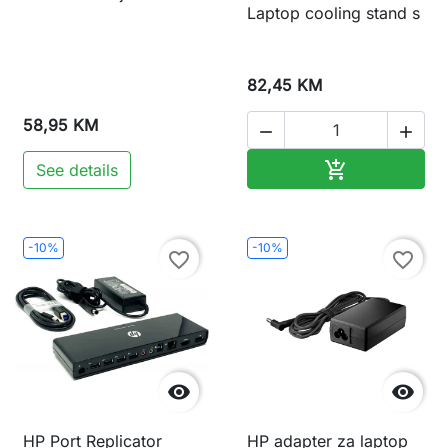
Laptop cooling stand s
82,45 KM
58,95 KM


Dodaj u korp

See details
-10%
-10%
favorite_border
favorite_border


HP Port Replicator
HP adapter za laptop