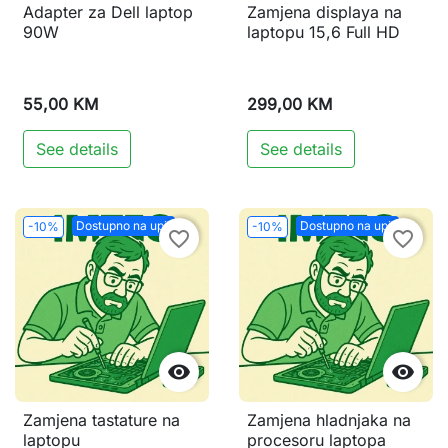
Adapter za Dell laptop
Zamjena displaya na
90W
laptopu 15,6 Full HD
55,00 KM
299,00 KM
See details
See details
Dostupno na upit
Dostupno na upit
-10%
-10%
favorite_border
favorite_border


Zamjena tastature na
Zamjena hladnjaka na
laptopu
procesoru laptopa