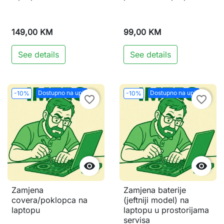
149,00 KM
99,00 KM
See details
See details
Dostupno na upit
Dostupno na upit
-10%
-10%
favorite_border
favorite_border


Zamjena
Zamjena baterije
covera/poklopca na
(jeftniji model) na
laptopu
laptopu u prostorijama
servisa