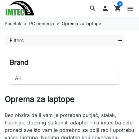
0
search

shopping_cart
menu
Početak
PC periferija
Oprema za laptope
Filters
Brand
Oprema za laptope
Bez obzira da li vam je potreban punjač, stalak,
hladnjak, docking station ili adapter – na imtec.ba ćete
pronaći sve što vam je potrebno za bolji rad i upotrebu
vašeg laptopa. Nudimo dodatke koji povećavaju