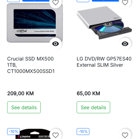
favorite_border
favorite_border


Crucial SSD MX500
LG DVD/RW GP57ES40
1TB,
External SLIM Silver
CT1000MX500SSD1
209,00 KM
65,00 KM
See details
See details
-10%
-10%
favorite_border
favorite_border