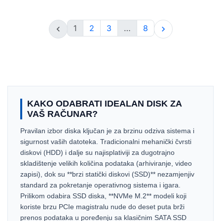
1
2
3
…
8


KAKO ODABRATI IDEALAN DISK ZA
VAŠ RAČUNAR?
Pravilan izbor diska ključan je za brzinu odziva sistema i
sigurnost vaših datoteka. Tradicionalni mehanički čvrsti
diskovi (HDD) i dalje su najisplativiji za dugotrajno
skladištenje velikih količina podataka (arhiviranje, video
zapisi), dok su **brzi statički diskovi (SSD)** nezamjenjiv
standard za pokretanje operativnog sistema i igara.
Prilikom odabira SSD diska, **NVMe M.2** modeli koji
koriste brzu PCIe magistralu nude do deset puta brži
prenos podataka u poređenju sa klasičnim SATA SSD