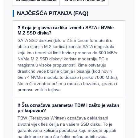
NAJČEŠĆA PITANJA (FAQ)
❓ Koja je glavna razlika između SATA i NVMe
M.2 SSD diska?
SATA SSD diskovi (bilo u 2.5-inčnom formatu ili u
obliku starijih M.2 kartica) koriste SATA magistralu
koja ima teoretski limit brzine prenosa do 600 MB/s.
NVMe M.2 SSD diskovi koriste moderniju PCIe
magistralu visoke propusnosti, čime ostvaruju
drastično veće brzine čitanja i pisanja (kod novih
Gen 4 NVMe modela to doseže i preko 7000 MB/s),
što ih čini znatno bržim u radu sa bazama, igrama i
prenosu velikih fajlova.
❓ Šta označava parametar TBW i zašto je važan
pri kupovini?
TBW (Terabytes Written) označava deklarisani
životni vijek fleš ćelija na vašem SSD disku. To je
garantovana količina podataka koju možete upisati
na disk prije nego što ćelije počnu gubiti svoja