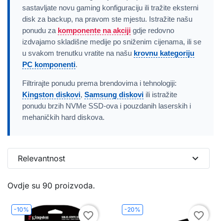
sastavljate novu gaming konfiguraciju ili tražite eksterni
disk za backup, na pravom ste mjestu. Istražite našu
ponudu za
komponente na akciji
gdje redovno
izdvajamo skladišne medije po sniženim cijenama, ili se
u svakom trenutku vratite na našu
krovnu kategoriju
PC komponenti
.
Filtrirajte ponudu prema brendovima i tehnologiji:
Kingston diskovi
,
Samsung diskovi
ili istražite
ponudu brzih NVMe SSD-ova i pouzdanih laserskih i
mehaničkih hard diskova.
expand_more
Relevantnost
Ovdje su 90 proizvoda.
-10%
-20%
favorite_border
favorite_border