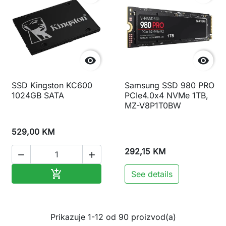


SSD Kingston KC600
Samsung SSD 980 PRO
1024GB SATA
PCIe4.0x4 NVMe 1TB,
MZ-V8P1T0BW
529,00 KM
292,15 KM


Dodaj u korpu

See details
Prikazuje 1-12 od 90 proizvod(a)