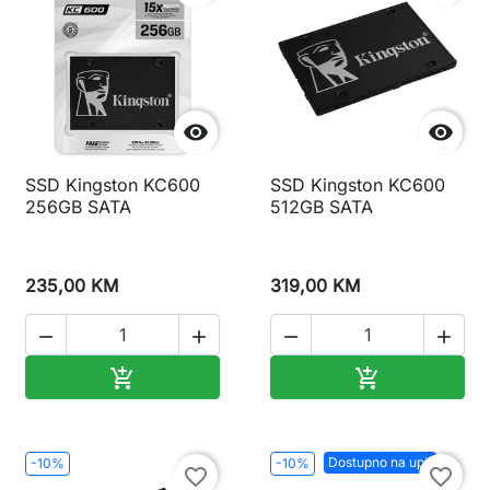


SSD Kingston KC600
SSD Kingston KC600
256GB SATA
512GB SATA
235,00 KM
319,00 KM




Dodaj u korpu
Dodaj u korp


Dostupno na upit
-10%
-10%
favorite_border
favorite_border