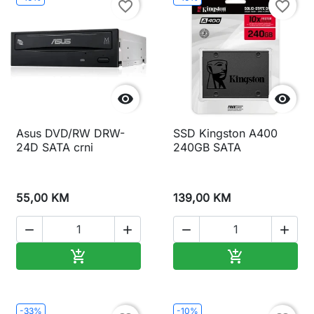
favorite_border
favorite_border


Asus DVD/RW DRW-
SSD Kingston A400
24D SATA crni
240GB SATA
55,00 KM
139,00 KM




Dodaj u korpu
Dodaj u korp


-33%
-10%