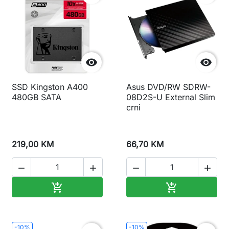


SSD Kingston A400
Asus DVD/RW SDRW-
480GB SATA
08D2S-U External Slim
crni
219,00 KM
66,70 KM




Dodaj u korpu
Dodaj u korp


-10%
-10%