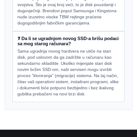
svojstva. Što je ovaj broj veći, to je disk pouzdaniji i
dugovječniji. Brendovi poput Samsunga i Kingstona
nude izuzetno visoke TBW rejtinge praćene
dugogodišnjim fabričkim garancijama.
❓ Da li se ugradnjom novog SSD-a brišu podaci
sa mog starog računara?
Sama ugradnja novog hardvera ne utiče na stari
disk, pod uslovom da ga zadržite u računaru kao
sekundarno skladište. Ukoliko mijenjate stari disk
novim bržim SSD-om, naši serviseri mogu izvršiti
proces "kloniranja" (migracije) sistema. Na taj način,
čitav vaš operativni sistem, instalirani programi, slike
i dokumenti biće potpuno bezbjedno i bez ikakvog
gubitka prebačeni na novi brzi disk.