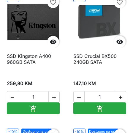
favorite_border
favorite_border


SSD Kingston A400
SSD Crucial BX500
960GB SATA
240GB SATA
259,80 KM
147,10 KM




Dodaj u korpu
Dodaj u korp


Dostupno na upit
Dostupno na upit
-10%
-10%