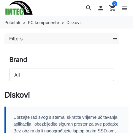
0
search

shopping_cart
menu
Početak
PC komponente
Diskovi
Filters
Brand
Diskovi
Ubrzajte rad svog sistema, skratite vrijeme učitavanja
aplikacija i obezbijedite siguran prostor za sve podatke.
Bez obzira da li nadograđujete laptop brzim SSD-om,