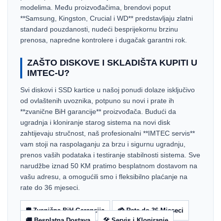
modelima. Među proizvođačima, brendovi poput
**Samsung, Kingston, Crucial i WD** predstavljaju zlatni
standard pouzdanosti, nudeći besprijekornu brzinu
prenosa, napredne kontrolere i dugačak garantni rok.
ZAŠTO DISKOVE I SKLADIŠTA KUPITI U
IMTEC-U?
Svi diskovi i SSD kartice u našoj ponudi dolaze isključivo
od ovlaštenih uvoznika, potpuno su novi i prate ih
**zvanične BiH garancije** proizvođača. Budući da
ugradnja i kloniranje starog sistema na novi disk
zahtijevaju stručnost, naš profesionalni **IMTEC servis**
vam stoji na raspolaganju za brzu i sigurnu ugradnju,
prenos vaših podataka i testiranje stabilnosti sistema. Sve
narudžbe iznad 50 KM pratimo besplatnom dostavom na
vašu adresu, a omogućili smo i fleksibilno plaćanje na
rate do 36 mjeseci.
🛡️ Zvanična BiH Garancija
💳 Rate do 36 Mjeseci
🚚 Besplatna Dostava
🛠️ Servis i Kloniranje