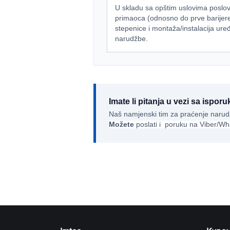
U skladu sa opštim uslovima poslov
primaoca (odnosno do prve barijere 
stepenice i montaža/instalacija ur
narudžbe.
Imate li pitanja u vezi sa ispo
Naš namjenski tim za praćenje narudž
Možete
poslati i poruku na Viber/Wh