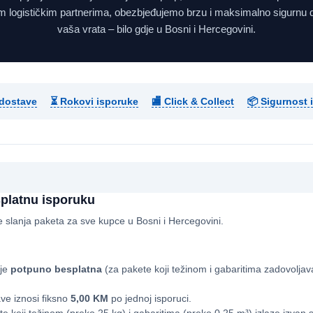
m logističkim partnerima, obezbjeđujemo brzu i maksimalno sigurnu 
vaša vrata – bilo gdje u Bosni i Hercegovini.
 dostave
⏳ Rokovi isporuke
🏬 Click & Collect
📦 Sigurnost 
splatnu isporuku
e slanja paketa za sve kupce u Bosni i Hercegovini.
 je
potpuno besplatna
(za pakete koji težinom i gabaritima zadovoljav
ve iznosi fiksno
5,00 KM
po jednoj isporuci.