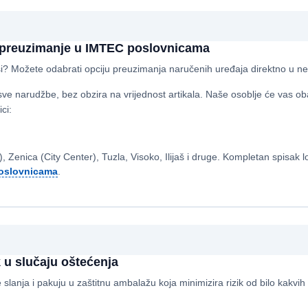
o preuzimanje u IMTEC poslovnicama
si? Možete odabrati opciju preuzimanja naručenih uređaja direktno u nek
ve narudžbe, bez obzira na vrijednost artikala. Naše osoblje će vas ob
ci:
), Zenica (City Center), Tuzla, Visoko, Ilijaš i druge. Kompletan spisak 
oslovnicama
.
 u slučaju oštećenja
je slanja i pakuju u zaštitnu ambalažu koja minimizira rizik od bilo kakvi