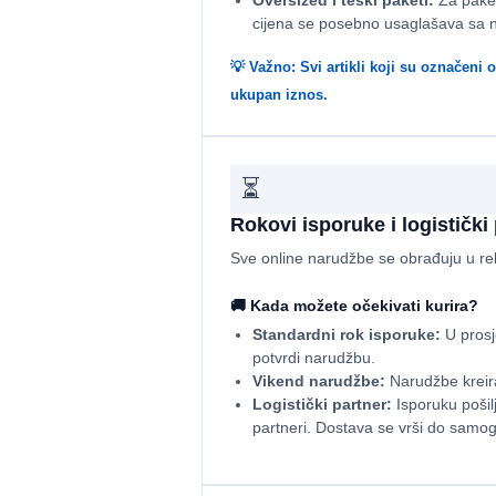
Oversized i teški paketi:
Za paket
cijena se posebno usaglašava sa na
💡 Važno: Svi artikli koji su označen
ukupan iznos.
⏳
Rokovi isporuke i logistički 
Sve online narudžbe se obrađuju u re
🚚 Kada možete očekivati kurira?
Standardni rok isporuke:
U prosj
potvrdi narudžbu.
Vikend narudžbe:
Narudžbe kreira
Logistički partner:
Isporuku pošil
partneri. Dostava se vrši do samog