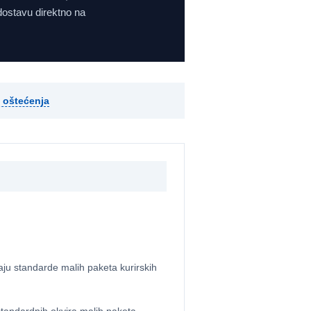
dostavu direktno na
i oštećenja
aju standarde malih paketa kurirskih