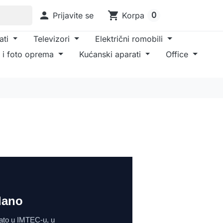

shopping_cart
0
Prijavite se
Korpa
ati
Televizori
Električni romobili
 i foto oprema
Kućanski aparati
Office
dano
 Zato u IMTEC-u, u