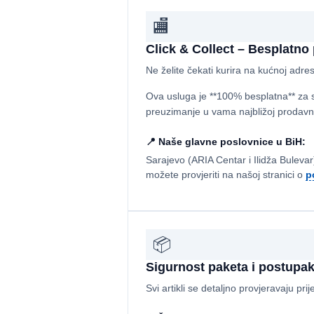
🏬
Click & Collect – Besplatn
Ne želite čekati kurira na kućnoj adre
Ova usluga je **100% besplatna** za s
preuzimanje u vama najbližoj prodavni
📍 Naše glavne poslovnice u BiH:
Sarajevo (ARIA Centar i Ilidža Bulevar
možete provjeriti na našoj stranici o
p
📦
Sigurnost paketa i postupak
Svi artikli se detaljno provjeravaju pri