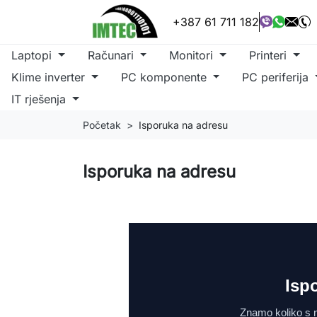
+387 61 711 182
Laptopi
Računari
Monitori
Printeri
Klime inverter
PC komponente
PC periferija
IT rješenja
Početak
Isporuka na adresu
Isporuka na adresu
Isp
Znamo koliko s ne