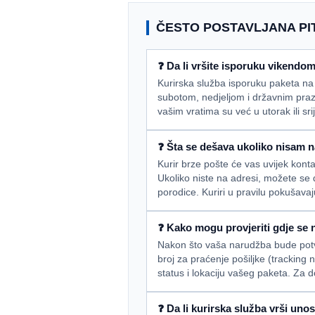
ČESTO POSTAVLJANA PIT
❓ Da li vršite isporuku vikendo
Kurirska služba isporuku paketa na
subotom, nedjeljom i državnim praz
vašim vratima su već u utorak ili sri
❓ Šta se dešava ukoliko nisam n
Kurir brze pošte će vas uvijek konta
Ukoliko niste na adresi, možete se
porodice. Kuriri u pravilu pokušavaj
❓ Kako mogu provjeriti gdje se na
Nakon što vaša narudžba bude potvrđ
broj za praćenje pošiljke (tracking
status i lokaciju vašeg paketa. Za 
❓ Da li kurirska služba vrši uno