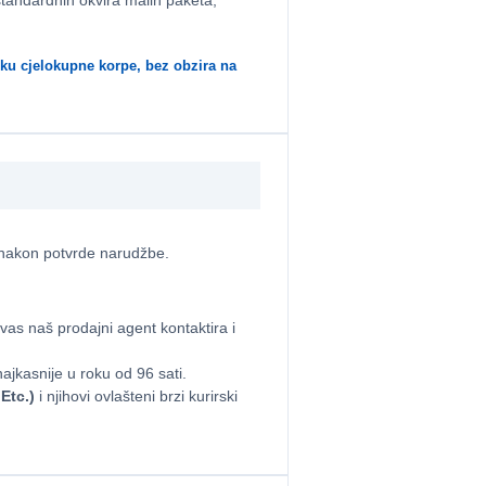
standardnih okvira malih paketa,
uku cjelokupne korpe, bez obzira na
 nakon potvrde narudžbe.
as naš prodajni agent kontaktira i
jkasnije u roku od 96 sati.
Etc.)
i njihovi ovlašteni brzi kurirski