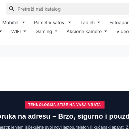
search
Mobiteli
Pametni satovi
Tableti
Fotoapar
WIFI
Gaming
Akcione kamere
Video
TEHNOLOGIJA STIŽE NA VAŠA VRATA
oruka na adresu – Brzo, sigurno i pouz
strpljenjem iščekujete svoj novi laptop, telefon ili kućanski aparat.