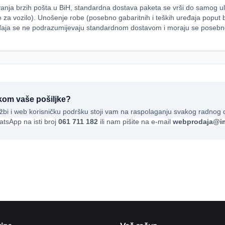
anja brzih pošta u BiH, standardna dostava paketa se vrši do samog ul
za vozilo). Unošenje robe (posebno gabaritnih i teških uređaja poput bi
eđaja se ne podrazumijevaju standardnom dostavom i moraju se posebno d
rukom vaše pošiljke?
bi i web korisničku podršku stoji vam na raspolaganju svakog radnog 
atsApp na isti broj
061 711 182
ili nam pišite na e-mail
webprodaja@im