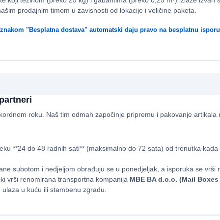
e koji težinom (preko 25 kg) i gabaritima (preko 0,25 m³) izlaze izvan 
šim prodajnim timom u zavisnosti od lokacije i veličine paketa.
i oznakom "Besplatna dostava" automatski daju pravo na besplatnu ispor
partneri
kordnom roku. Naš tim odmah započinje pripremu i pakovanje artikala
eku **24 do 48 radnih sati** (maksimalno do 72 sata) od trenutka kada v
ne subotom i nedjeljom obrađuju se u ponedjeljak, a isporuka se vrši na
jki vrši renomirana transportna kompanija
MBE BA d.o.o. (Mail Boxes 
 ulaza u kuću ili stambenu zgradu.