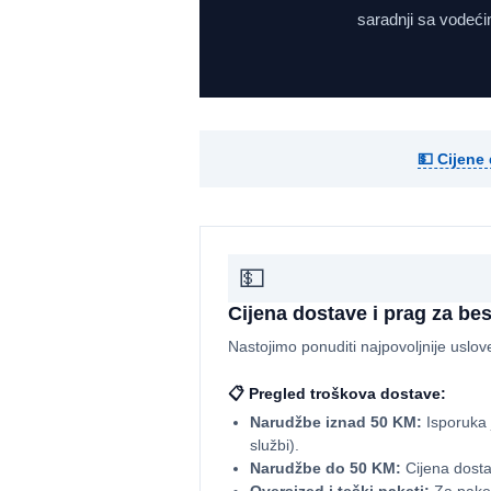
saradnji sa vodeći
💵 Cijene
💵
Cijena dostave i prag za be
Nastojimo ponuditi najpovoljnije uslov
📋 Pregled troškova dostave:
Narudžbe iznad 50 KM:
Isporuka
službi).
Narudžbe do 50 KM:
Cijena dosta