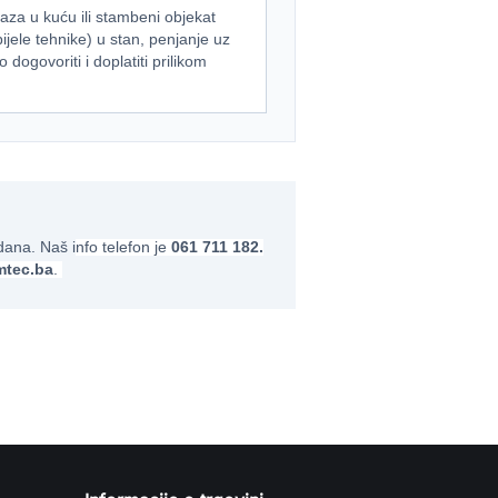
aza u kuću ili stambeni objekat
jele tehnike) u stan, penjanje uz
ogovoriti i doplatiti prilikom
dana. Naš i
nfo telefon je
061 711 182.
tec.ba
.