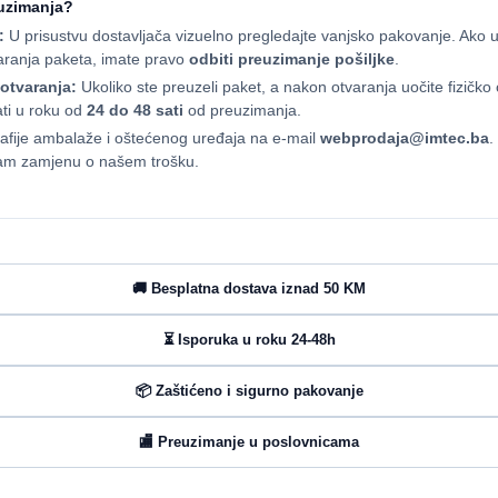
euzimanja?
:
U prisustvu dostavljača vizuelno pregledajte vanjsko pakovanje. Ako uo
varanja paketa, imate pravo
odbiti preuzimanje pošiljke
.
otvaranja:
Ukoliko ste preuzeli paket, a nakon otvaranja uočite fizičk
ati u roku od
24 do 48 sati
od preuzimanja.
rafije ambalaže i oštećenog uređaja na e-mail
webprodaja@imtec.ba
.
 vam zamjenu o našem trošku.
🚚 Besplatna dostava iznad 50 KM
⏳ Isporuka u roku 24-48h
📦 Zaštićeno i sigurno pakovanje
🏬 Preuzimanje u poslovnicama