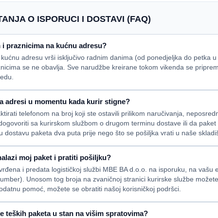
ANJA O ISPORUCI I DOSTAVI (FAQ)
m i praznicima na kućnu adresu?
 kućnu adresu vrši isključivo radnim danima (od ponedjeljka do petka 
nicima se ne obavlja. Sve narudžbe kreirane tokom vikenda se pripremaj
jedu.
a adresi u momentu kada kurir stigne?
ktirati telefonom na broj koji ste ostavili prilikom naručivanja, neposre
 dogovoriti sa kurirskom službom o drugom terminu dostave ili da pak
u dostavu paketa dva puta prije nego što se pošiljka vrati u naše skladi
lazi moj paket i pratiti pošiljku?
ena i predata logističkoj službi MBE BA d.o.o. na isporuku, na vašu e-
 number). Unosom tog broja na zvaničnoj stranici kurirske službe možete
dodatnu pomoć, možete se obratiti našoj korisničkoj podršci.
se teških paketa u stan na višim spratovima?