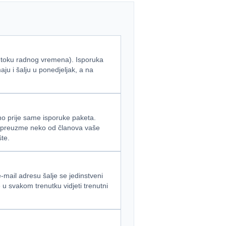
u toku radnog vremena). Isporuka
u i šalju u ponedjeljak, a na
dno prije same isporuke paketa.
et preuzme neko od članova vaše
šte.
mail adresu šalje se jedinstveni
 u svakom trenutku vidjeti trenutni