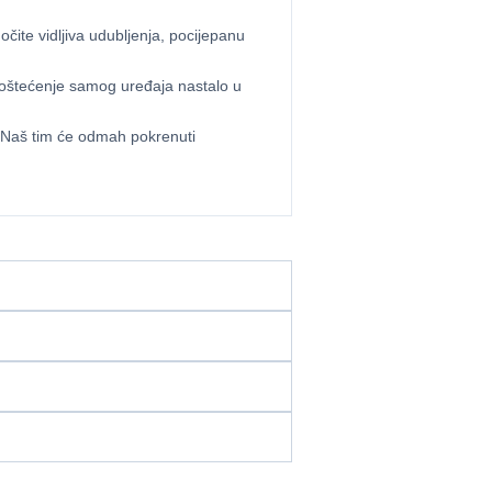
čite vidljiva udubljenja, pocijepanu
o oštećenje samog uređaja nastalo u
 Naš tim će odmah pokrenuti