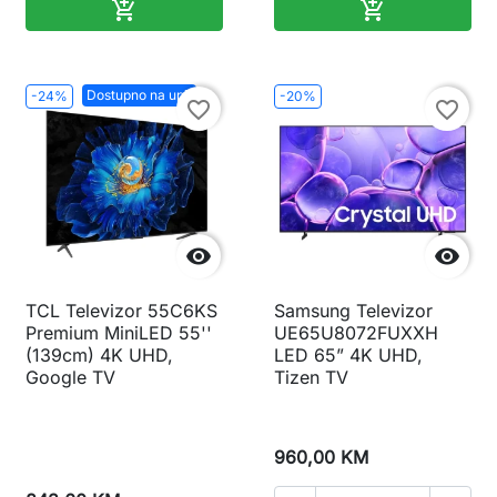
Dodaj u korpu
Dodaj u korp


Dostupno na upit
-24%
-20%
favorite_border
favorite_border


TCL Televizor 55C6KS
Samsung Televizor
Premium MiniLED 55''
UE65U8072FUXXH
(139cm) 4K UHD,
LED 65” 4K UHD,
Google TV
Tizen TV
960,00 KM