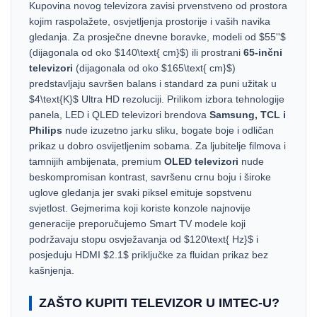
Kupovina novog televizora zavisi prvenstveno od prostora
kojim raspolažete, osvjetljenja prostorije i vaših navika
gledanja. Za prosječne dnevne boravke, modeli od $55''$
(dijagonala od oko $140\text{ cm}$) ili prostrani
65-inčni
televizori
(dijagonala od oko $165\text{ cm}$)
predstavljaju savršen balans i standard za puni užitak u
$4\text{K}$ Ultra HD rezoluciji. Prilikom izbora tehnologije
panela, LED i QLED televizori brendova
Samsung, TCL i
Philips
nude izuzetno jarku sliku, bogate boje i odličan
prikaz u dobro osvijetljenim sobama. Za ljubitelje filmova i
tamnijih ambijenata, premium
OLED televizori
nude
beskompromisan kontrast, savršenu crnu boju i široke
uglove gledanja jer svaki piksel emituje sopstvenu
svjetlost. Gejmerima koji koriste konzole najnovije
generacije preporučujemo Smart TV modele koji
podržavaju stopu osvježavanja od $120\text{ Hz}$ i
posjeduju HDMI $2.1$ priključke za fluidan prikaz bez
kašnjenja.
ZAŠTO KUPITI TELEVIZOR U IMTEC-U?