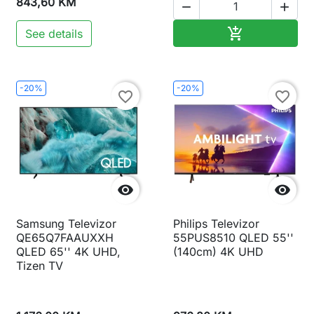
843,60 KM


Dodaj u korp

See details
-20%
-20%
favorite_border
favorite_border


Samsung Televizor
Philips Televizor
QE65Q7FAAUXXH
55PUS8510 QLED 55''
QLED 65'' 4K UHD,
(140cm) 4K UHD
Tizen TV