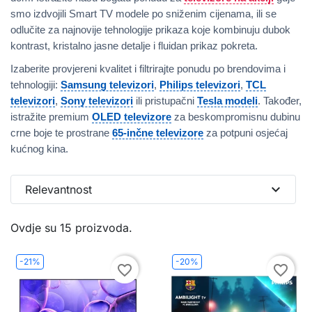
smo izdvojili Smart TV modele po sniženim cijenama, ili se
odlučite za najnovije tehnologije prikaza koje kombinuju dubok
kontrast, kristalno jasne detalje i fluidan prikaz pokreta.
Izaberite provjereni kvalitet i filtrirajte ponudu po brendovima i
tehnologiji:
Samsung televizori
,
Philips televizori
,
TCL
televizori
,
Sony televizori
ili pristupačni
Tesla modeli
. Također,
istražite premium
OLED televizore
za beskompromisnu dubinu
crne boje te prostrane
65-inčne televizore
za potpuni osjećaj
kućnog kina.
expand_more
Relevantnost
Ovdje su 15 proizvoda.
-21%
-20%
favorite_border
favorite_border