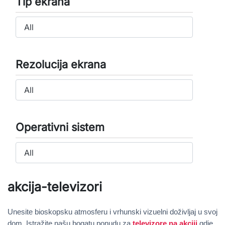
Tip ekrana
Rezolucija ekrana
Operativni sistem
akcija-televizori
Unesite bioskopsku atmosferu i vrhunski vizuelni doživljaj u svoj
dom. Istražite našu bogatu ponudu za
televizore na akciji
gdje