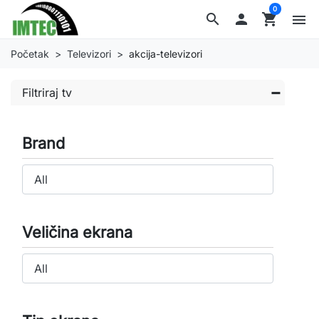
0
search

shopping_cart
menu
Početak
Televizori
akcija-televizori
Filtriraj tv
Brand
Veličina ekrana