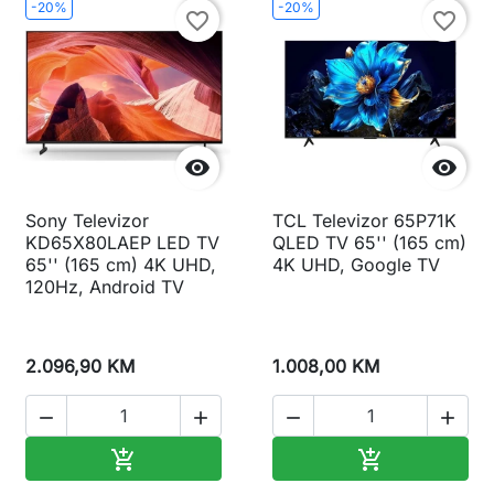
-20%
-20%
favorite_border
favorite_border


Sony Televizor
TCL Televizor 65P71K
KD65X80LAEP LED TV
QLED TV 65'' (165 cm)
65'' (165 cm) 4K UHD,
4K UHD, Google TV
120Hz, Android TV
2.096,90 KM
1.008,00 KM




Dodaj u korpu
Dodaj u korp

