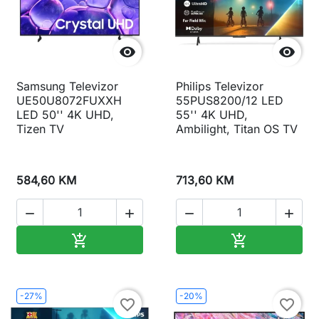


Samsung Televizor
Philips Televizor
UE50U8072FUXXH
55PUS8200/12 LED
LED 50'' 4K UHD,
55'' 4K UHD,
Tizen TV
Ambilight, Titan OS TV
584,60 KM
713,60 KM




Dodaj u korpu
Dodaj u korp


-27%
-20%
favorite_border
favorite_border