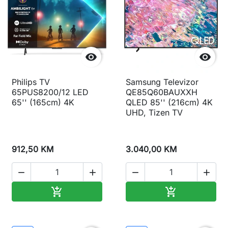


Philips TV
Samsung Televizor
65PUS8200/12 LED
QE85Q60BAUXXH
65'' (165cm) 4K
QLED 85'' (216cm) 4K
UHD, Tizen TV
912,50 KM
3.040,00 KM




Dodaj u korpu
Dodaj u korp

