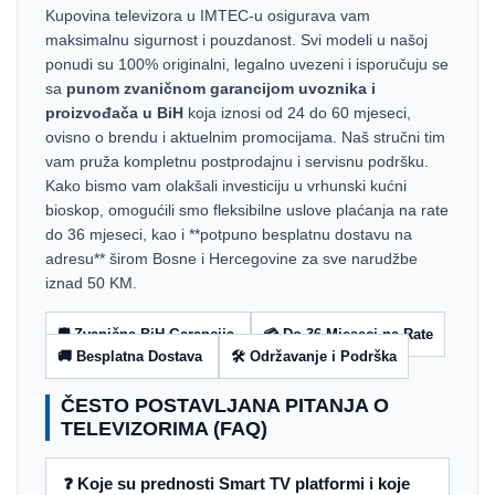
Kupovina televizora u IMTEC-u osigurava vam
maksimalnu sigurnost i pouzdanost. Svi modeli u našoj
ponudi su 100% originalni, legalno uvezeni i isporučuju se
sa
punom zvaničnom garancijom uvoznika i
proizvođača u BiH
koja iznosi od 24 do 60 mjeseci,
ovisno o brendu i aktuelnim promocijama. Naš stručni tim
vam pruža kompletnu postprodajnu i servisnu podršku.
Kako bismo vam olakšali investiciju u vrhunski kućni
bioskop, omogućili smo fleksibilne uslove plaćanja na rate
do 36 mjeseci, kao i **potpuno besplatnu dostavu na
adresu** širom Bosne i Hercegovine za sve narudžbe
iznad 50 KM.
🛡️ Zvanična BiH Garancija
💳 Do 36 Mjeseci na Rate
🚚 Besplatna Dostava
🛠️ Održavanje i Podrška
ČESTO POSTAVLJANA PITANJA O
TELEVIZORIMA (FAQ)
❓ Koje su prednosti Smart TV platformi i koje