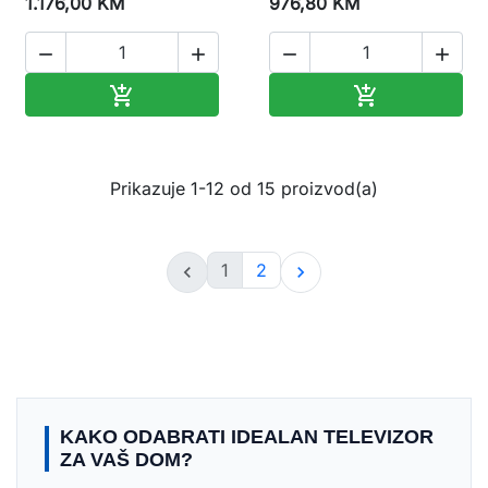
1.176,00 KM
976,80 KM




Dodaj u korpu
Dodaj u korp


Prikazuje 1-12 od 15 proizvod(a)
1
2


KAKO ODABRATI IDEALAN TELEVIZOR
ZA VAŠ DOM?