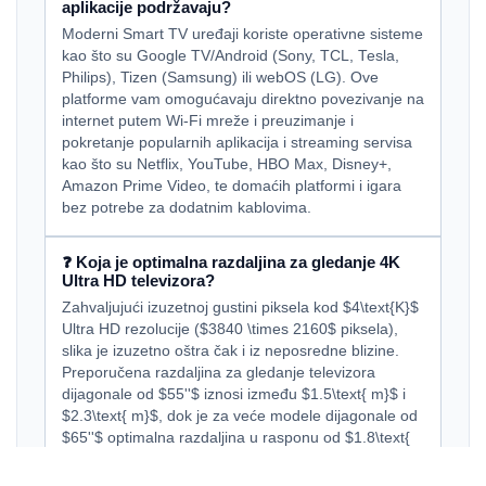
aplikacije podržavaju?
Moderni Smart TV uređaji koriste operativne sisteme
kao što su Google TV/Android (Sony, TCL, Tesla,
Philips), Tizen (Samsung) ili webOS (LG). Ove
platforme vam omogućavaju direktno povezivanje na
internet putem Wi-Fi mreže i preuzimanje i
pokretanje popularnih aplikacija i streaming servisa
kao što su Netflix, YouTube, HBO Max, Disney+,
Amazon Prime Video, te domaćih platformi i igara
bez potrebe za dodatnim kablovima.
❓ Koja je optimalna razdaljina za gledanje 4K
Ultra HD televizora?
Zahvaljujući izuzetnoj gustini piksela kod $4\text{K}$
Ultra HD rezolucije ($3840 \times 2160$ piksela),
slika je izuzetno oštra čak i iz neposredne blizine.
Preporučena razdaljina za gledanje televizora
dijagonale od $55''$ iznosi između $1.5\text{ m}$ i
$2.3\text{ m}$, dok je za veće modele dijagonale od
$65''$ optimalna razdaljina u rasponu od $1.8\text{
m}$ do $2.7\text{ m}$ kako biste u potpunosti
doživjeli sve kinematografske detalje bez naprezanja