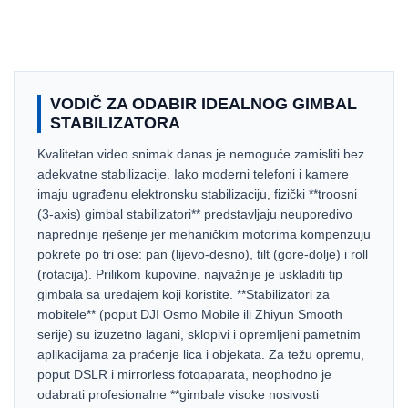
VODIČ ZA ODABIR IDEALNOG GIMBAL
STABILIZATORA
Kvalitetan video snimak danas je nemoguće zamisliti bez
adekvatne stabilizacije. Iako moderni telefoni i kamere
imaju ugrađenu elektronsku stabilizaciju, fizički **troosni
(3-axis) gimbal stabilizatori** predstavljaju neuporedivo
naprednije rješenje jer mehaničkim motorima kompenzuju
pokrete po tri ose: pan (lijevo-desno), tilt (gore-dolje) i roll
(rotacija). Prilikom kupovine, najvažnije je uskladiti tip
gimbala sa uređajem koji koristite. **Stabilizatori za
mobitele** (poput DJI Osmo Mobile ili Zhiyun Smooth
serije) su izuzetno lagani, sklopivi i opremljeni pametnim
aplikacijama za praćenje lica i objekata. Za težu opremu,
poput DSLR i mirrorless fotoaparata, neophodno je
odabrati profesionalne **gimbale visoke nosivosti