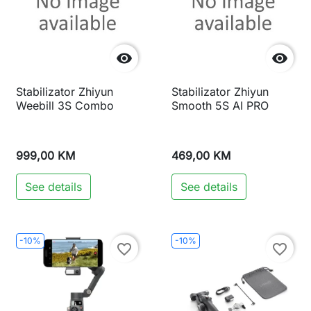


Stabilizator Zhiyun
Stabilizator Zhiyun
Weebill 3S Combo
Smooth 5S AI PRO
999,00 KM
469,00 KM
See details
See details
-10%
-10%
favorite_border
favorite_border