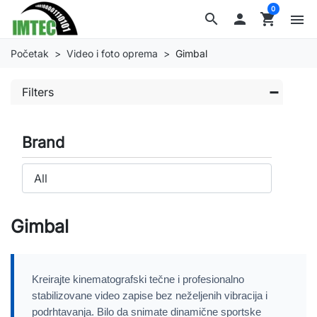
0
search

shopping_cart
menu
Početak
Video i foto oprema
Gimbal
Filters
Brand
Gimbal
Kreirajte kinematografski tečne i profesionalno
stabilizovane video zapise bez neželjenih vibracija i
podrhtavanja. Bilo da snimate dinamične sportske