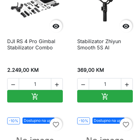


DJI RS 4 Pro Gimbal
Stabilizator Zhiyun
Stabilizator Combo
Smooth 5S AI
2.249,00 KM
369,00 KM




Dodaj u korpu
Dodaj u korp


Dostupno na upit
Dostupno na upit
-10%
-10%
favorite_border
favorite_border