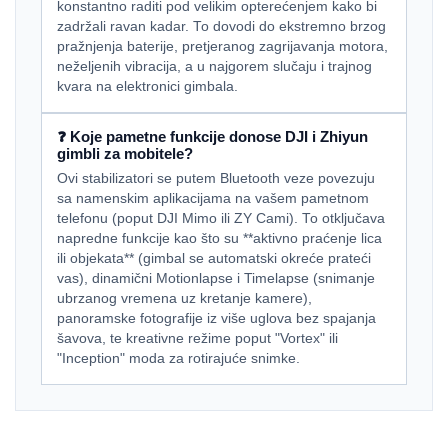
konstantno raditi pod velikim opterećenjem kako bi
zadržali ravan kadar. To dovodi do ekstremno brzog
pražnjenja baterije, pretjeranog zagrijavanja motora,
neželjenih vibracija, a u najgorem slučaju i trajnog
kvara na elektronici gimbala.
❓ Koje pametne funkcije donose DJI i Zhiyun
gimbli za mobitele?
Ovi stabilizatori se putem Bluetooth veze povezuju
sa namenskim aplikacijama na vašem pametnom
telefonu (poput DJI Mimo ili ZY Cami). To otključava
napredne funkcije kao što su **aktivno praćenje lica
ili objekata** (gimbal se automatski okreće prateći
vas), dinamični Motionlapse i Timelapse (snimanje
ubrzanog vremena uz kretanje kamere),
panoramske fotografije iz više uglova bez spajanja
šavova, te kreativne režime poput "Vortex" ili
"Inception" moda za rotirajuće snimke.