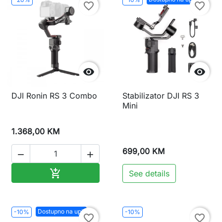
favorite_border
favorite_border


DJI Ronin RS 3 Combo
Stabilizator DJI RS 3
Mini
1.368,00 KM
699,00 KM


Dodaj u korpu

See details
Dostupno na upit
-10%
-10%
favorite_border
favorite_border