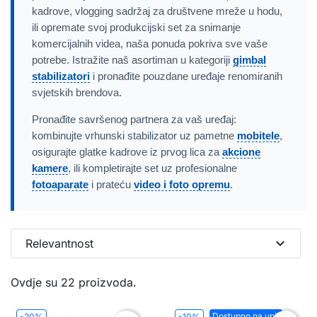
kadrove, vlogging sadržaj za društvene mreže u hodu,
ili opremate svoj produkcijski set za snimanje
komercijalnih videa, naša ponuda pokriva sve vaše
potrebe. Istražite naš asortiman u kategoriji
gimbal
stabilizatori
i pronađite pouzdane uređaje renomiranih
svjetskih brendova.
Pronađite savršenog partnera za vaš uređaj:
kombinujte vrhunski stabilizator uz pametne
mobitele
,
osigurajte glatke kadrove iz prvog lica za
akcione
kamere
, ili kompletirajte set uz profesionalne
fotoaparate
i prateću
video i foto opremu
.
expand_more
Relevantnost
Ovdje su 22 proizvoda.
Dostupno na upit
-20%
-10%