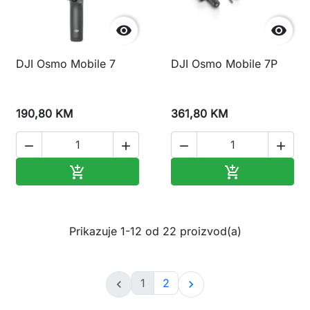


DJI Osmo Mobile 7
DJI Osmo Mobile 7P
190,80 KM
361,80 KM




Dodaj u korpu
Dodaj u korp


Prikazuje 1-12 od 22 proizvod(a)
1
2

