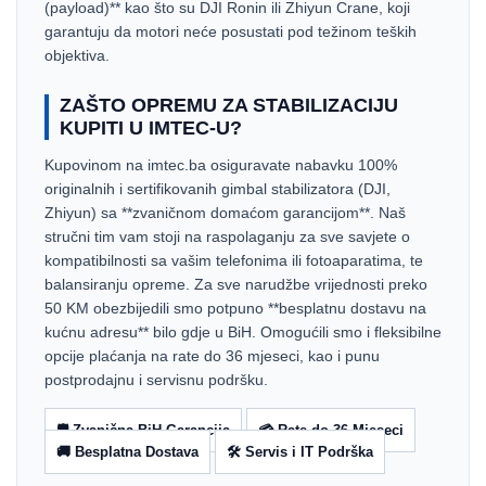
(payload)** kao što su DJI Ronin ili Zhiyun Crane, koji
garantuju da motori neće posustati pod težinom teških
objektiva.
ZAŠTO OPREMU ZA STABILIZACIJU
KUPITI U IMTEC-U?
Kupovinom na imtec.ba osiguravate nabavku 100%
originalnih i sertifikovanih gimbal stabilizatora (DJI,
Zhiyun) sa **zvaničnom domaćom garancijom**. Naš
stručni tim vam stoji na raspolaganju za sve savjete o
kompatibilnosti sa vašim telefonima ili fotoaparatima, te
balansiranju opreme. Za sve narudžbe vrijednosti preko
50 KM obezbijedili smo potpuno **besplatnu dostavu na
kućnu adresu** bilo gdje u BiH. Omogućili smo i fleksibilne
opcije plaćanja na rate do 36 mjeseci, kao i punu
postprodajnu i servisnu podršku.
🛡️ Zvanična BiH Garancija
💳 Rate do 36 Mjeseci
🚚 Besplatna Dostava
🛠️ Servis i IT Podrška