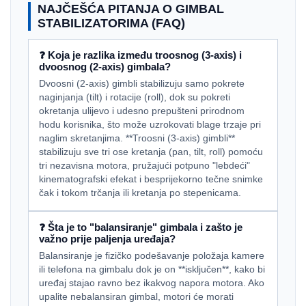
NAJČEŠĆA PITANJA O GIMBAL
STABILIZATORIMA (FAQ)
❓ Koja je razlika između troosnog (3-axis) i
dvoosnog (2-axis) gimbala?
Dvoosni (2-axis) gimbli stabilizuju samo pokrete
naginjanja (tilt) i rotacije (roll), dok su pokreti
okretanja ulijevo i udesno prepušteni prirodnom
hodu korisnika, što može uzrokovati blage trzaje pri
naglim skretanjima. **Troosni (3-axis) gimbli**
stabilizuju sve tri ose kretanja (pan, tilt, roll) pomoću
tri nezavisna motora, pružajući potpuno "lebdeći"
kinematografski efekat i besprijekorno tečne snimke
čak i tokom trčanja ili kretanja po stepenicama.
❓ Šta je to "balansiranje" gimbala i zašto je
važno prije paljenja uređaja?
Balansiranje je fizičko podešavanje položaja kamere
ili telefona na gimbalu dok je on **isključen**, kako bi
uređaj stajao ravno bez ikakvog napora motora. Ako
upalite nebalansiran gimbal, motori će morati