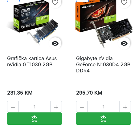
favorite_border
favorite_border


Grafička kartica Asus
Gigabyte nVidia
nVidia GT1030 2GB
GeForce N1030D4 2GB
DDR4
231,35 KM
295,70 KM




Dodaj u korpu
Dodaj u korp

