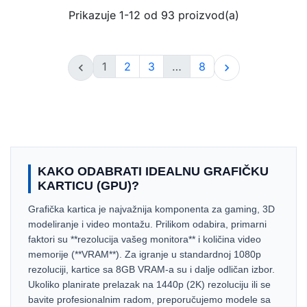
Prikazuje 1-12 od 93 proizvod(a)
1
2
3
…
8


KAKO ODABRATI IDEALNU GRAFIČKU
KARTICU (GPU)?
Grafička kartica je najvažnija komponenta za gaming, 3D
modeliranje i video montažu. Prilikom odabira, primarni
faktori su **rezolucija vašeg monitora** i količina video
memorije (**VRAM**). Za igranje u standardnoj 1080p
rezoluciji, kartice sa 8GB VRAM-a su i dalje odličan izbor.
Ukoliko planirate prelazak na 1440p (2K) rezoluciju ili se
bavite profesionalnim radom, preporučujemo modele sa