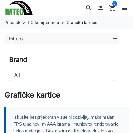
0
search

shopping_cart
menu
Početak
PC komponente
Grafičke kartice
Filters
Brand
Grafičke kartice
Iskusite besprijekoran vizuelni doživljaj, maksimalan
FPS u najnovijim AAA igrama i munjevito renderovanje
video materijala. Bez obzira da li nadograđujete svoj