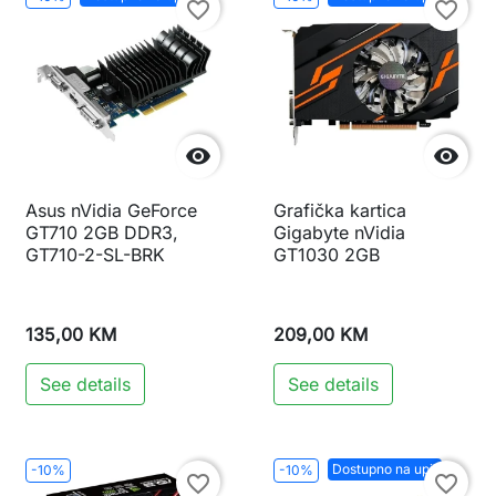
favorite_border
favorite_border


Asus nVidia GeForce
Grafička kartica
GT710 2GB DDR3,
Gigabyte nVidia
GT710-2-SL-BRK
GT1030 2GB
135,00 KM
209,00 KM
See details
See details
Dostupno na upit
-10%
-10%
favorite_border
favorite_border