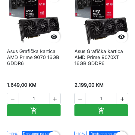


Asus Grafička kartica
Asus Grafička kartica
AMD Prime 9070 16GB
AMD Prime 9070XT
GDDR6
16GB GDDR6
1.649,00 KM
2.199,00 KM




Dodaj u korpu
Dodaj u korp


Dostupno na upit
Dostupno na upit
-10%
-10%