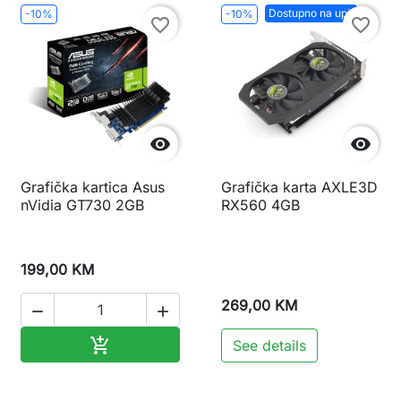
Dostupno na upit
-10%
-10%
favorite_border
favorite_border


Grafička kartica Asus
Grafička karta AXLE3D
nVidia GT730 2GB
RX560 4GB
199,00 KM
269,00 KM


Dodaj u korpu

See details