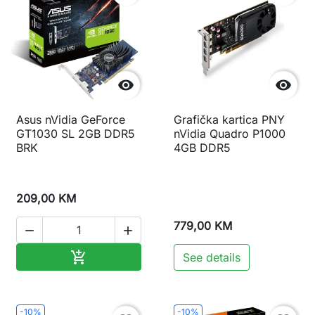


Asus nVidia GeForce
Grafička kartica PNY
GT1030 SL 2GB DDR5
nVidia Quadro P1000
BRK
4GB DDR5
209,00 KM
779,00 KM


Dodaj u korpu

See details
-10%
-10%