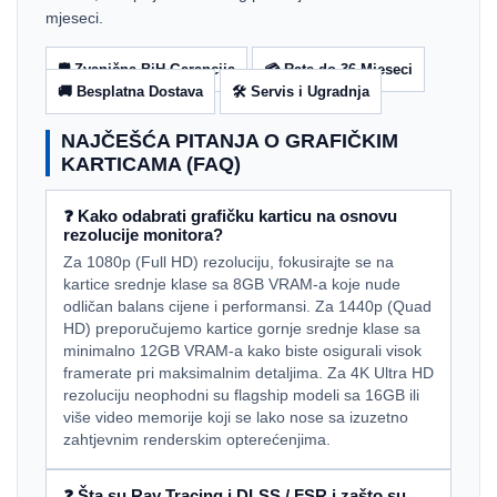
mjeseci.
🛡️ Zvanična BiH Garancija
💳 Rate do 36 Mjeseci
🚚 Besplatna Dostava
🛠️ Servis i Ugradnja
NAJČEŠĆA PITANJA O GRAFIČKIM
KARTICAMA (FAQ)
❓ Kako odabrati grafičku karticu na osnovu
rezolucije monitora?
Za 1080p (Full HD) rezoluciju, fokusirajte se na
kartice srednje klase sa 8GB VRAM-a koje nude
odličan balans cijene i performansi. Za 1440p (Quad
HD) preporučujemo kartice gornje srednje klase sa
minimalno 12GB VRAM-a kako biste osigurali visok
framerate pri maksimalnim detaljima. Za 4K Ultra HD
rezoluciju neophodni su flagship modeli sa 16GB ili
više video memorije koji se lako nose sa izuzetno
zahtjevnim renderskim opterećenjima.
❓ Šta su Ray Tracing i DLSS / FSR i zašto su