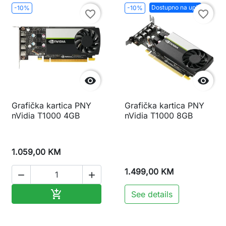
Dostupno na upit
-10%
-10%
favorite_border
favorite_border


Grafička kartica PNY
Grafička kartica PNY
nVidia T1000 4GB
nVidia T1000 8GB
1.059,00 KM
1.499,00 KM


Dodaj u korpu

See details