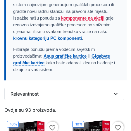
sistem najnovijom generacijom grafičkih procesora ili
gradite novu radnu stanicu, na pravom ste mjestu.
Istražite našu ponudu za
komponente na akciji
gdje
redovno izdvajamo grafičke procesore po sniženim
cijenama, ili se u svakom trenutku vratite na našu
krovnu kategoriju PC komponenti
.
Filtrirajte ponudu prema vodećim svjetskim
proizvođačima:
Asus grafičke kartice
ili
Gigabyte
grafičke kartice
kako biste odabrali idealno hlađenje i
dizajn za vaš sistem.
expand_more
Relevantnost
Ovdje su 93 proizvoda.
-10%
-10%
favorite_border
favorite_border