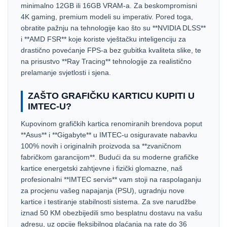
minimalno 12GB ili 16GB VRAM-a. Za beskompromisni
4K gaming, premium modeli su imperativ. Pored toga,
obratite pažnju na tehnologije kao što su **NVIDIA DLSS**
i **AMD FSR** koje koriste vještačku inteligenciju za
drastično povećanje FPS-a bez gubitka kvaliteta slike, te
na prisustvo **Ray Tracing** tehnologije za realistično
prelamanje svjetlosti i sjena.
ZAŠTO GRAFIČKU KARTICU KUPITI U
IMTEC-U?
Kupovinom grafičkih kartica renomiranih brendova poput
**Asus** i **Gigabyte** u IMTEC-u osiguravate nabavku
100% novih i originalnih proizvoda sa **zvaničnom
fabričkom garancijom**. Budući da su moderne grafičke
kartice energetski zahtjevne i fizički glomazne, naš
profesionalni **IMTEC servis** vam stoji na raspolaganju
za procjenu vašeg napajanja (PSU), ugradnju nove
kartice i testiranje stabilnosti sistema. Za sve narudžbe
iznad 50 KM obezbijedili smo besplatnu dostavu na vašu
adresu, uz opcije fleksibilnog plaćanja na rate do 36