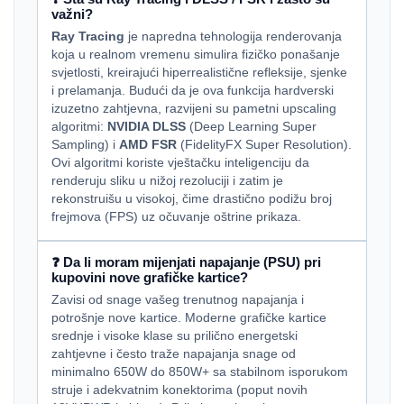
važni?
Ray Tracing
je napredna tehnologija renderovanja
koja u realnom vremenu simulira fizičko ponašanje
svjetlosti, kreirajući hiperrealistične refleksije, sjenke
i prelamanja. Budući da je ova funkcija hardverski
izuzetno zahtjevna, razvijeni su pametni upscaling
algoritmi:
NVIDIA DLSS
(Deep Learning Super
Sampling) i
AMD FSR
(FidelityFX Super Resolution).
Ovi algoritmi koriste vještačku inteligenciju da
renderuju sliku u nižoj rezoluciji i zatim je
rekonstruišu u visokoj, čime drastično podižu broj
frejmova (FPS) uz očuvanje oštrine prikaza.
❓ Da li moram mijenjati napajanje (PSU) pri
kupovini nove grafičke kartice?
Zavisi od snage vašeg trenutnog napajanja i
potrošnje nove kartice. Moderne grafičke kartice
srednje i visoke klase su prilično energetski
zahtjevne i često traže napajanja snage od
minimalno 650W do 850W+ sa stabilnom isporukom
struje i adekvatnim konektorima (poput novih