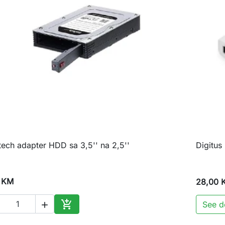
tech adapter HDD sa 3,5'' na 2,5''
Digitu

Brzi pregled
 KM
28,00 

See de

Dodaj u korpu