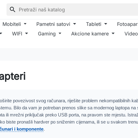
search
Mobiteli
Pametni satovi
Tableti
Fotoapar
WIFI
Gaming
Akcione kamere
Video
apteri
oširite povezivost svog računara, riješite problem nekompatibilnih ka
stemu. Bilo da vam je potreban prenos slike sa modernog laptopa na s
ota ili mrežni priključak preko USB porta, na pravom ste mjestu. Istr
ko biste pronašli hardver po sniženim cijenama, ili se u svakom trenu
čunari i komponente
.