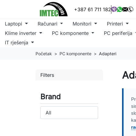
+387 61 711 182
Laptopi
Računari
Monitori
Printeri
Klime inverter
PC komponente
PC periferija
IT rješenja
Početak
PC komponente
Adapteri
Ad
Filters
Brand
Pr
si
sl
ka
ra