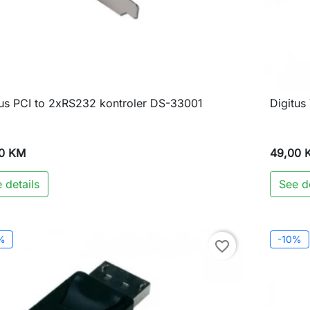
tus PCI to 2xRS232 kontroler DS-33001
Digitus

Brzi pregled
0 KM
49,00 
 details
See de
%
-10%
favorite_border