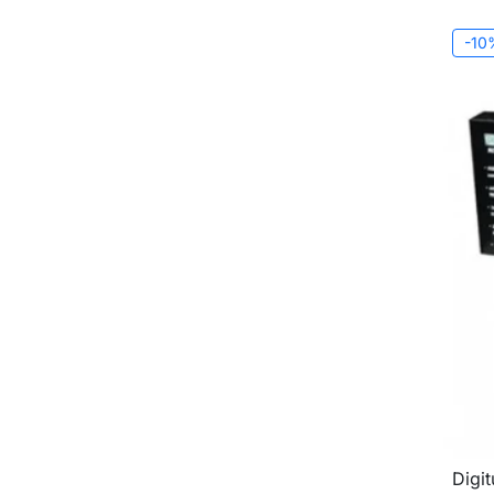
-10
Digi