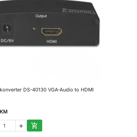
 konverter DS-40130 VGA-Audio to HDMI

Brzi pregled
 KM


Dodaj u korpu