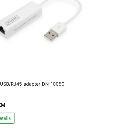
s USB/RJ45 adapter DN-10050

Brzi pregled
KM
tails