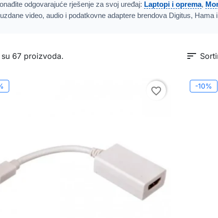
onađite odgovarajuće rješenje za svoj uređaj:
Laptopi i oprema
,
Mon
uzdane video, audio i podatkovne adaptere brendova Digitus, Hama 
sort
 su 67 proizvoda.
Sorti
%
-10%
favorite_border