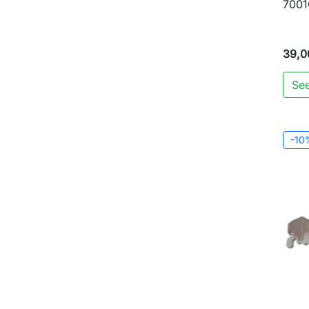
700
39,0
See
-10