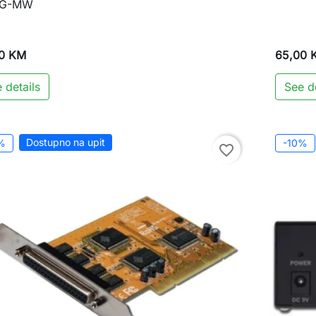
1G-MW
0 KM
65,00 
 details
See de
Dostupno na upit
%
-10%
favorite_border