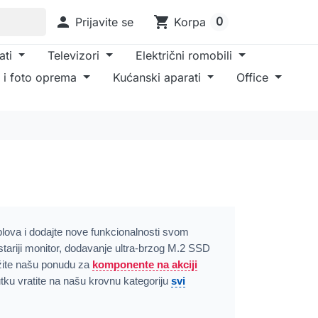

shopping_cart
0
Prijavite se
Korpa
ati
Televizori
Električni romobili
 i foto oprema
Kućanski aparati
Office
blova i dodajte nove funkcionalnosti svom
tariji monitor, dodavanje ultra-brzog M.2 SSD
ažite našu ponudu za
komponente na akciji
tku vratite na našu krovnu kategoriju
svi