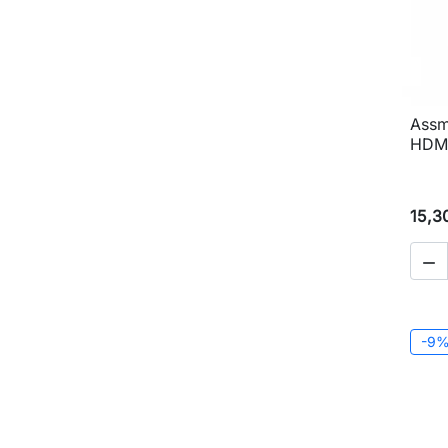
Assm
HDMI
15,3

-9