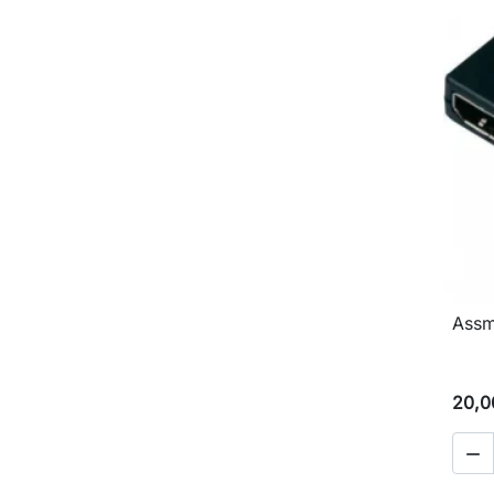
Assm
20,0
