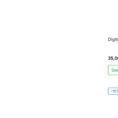
Digi
35,0
See
-10