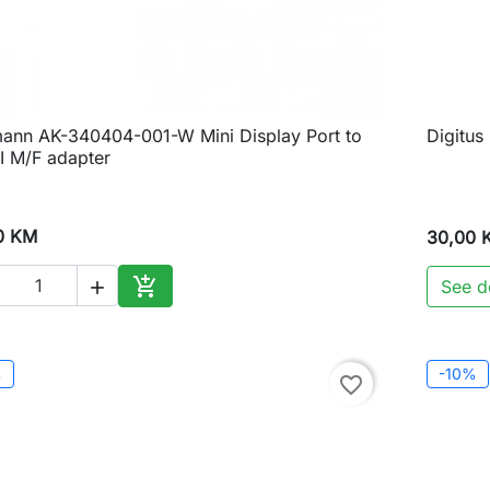
ann AK-340404-001-W Mini Display Port to
Digitus

Brzi pregled
 M/F adapter
0 KM
30,00 

See de

Dodaj u korpu
%
-10%
favorite_border