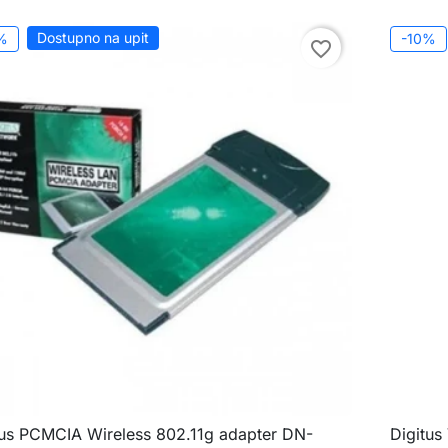
Dostupno na upit
%
-10%
favorite_border
tus PCMCIA Wireless 802.11g adapter DN-
Digitus

Brzi pregled