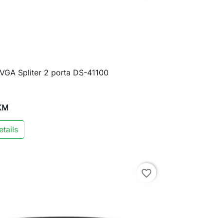
 VGA Spliter 2 porta DS-41100

Brzi pregled
KM
tails
favorite_border