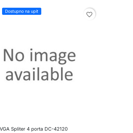
Dostupno na upit
favorite_border
 VGA Spliter 4 porta DC-42120

Brzi pregled