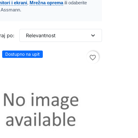
itori i ekrani
,
Mrežna oprema
ili odaberite
i Assmann.
expand_more
raj po:
Relevantnost
Dostupno na upit
favorite_border