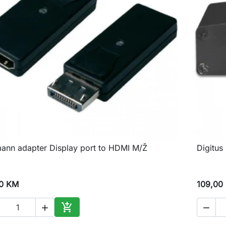
ann adapter Display port to HDMI M/Ž
Digitus

Brzi pregled
0 KM
109,00



Dodaj u korpu