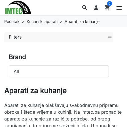
0
search

shopping_cart
menu
Početak
Kućanski aparati
Aparati za kuhanje
Filters
Brand
Aparati za kuhanje
Aparati za kuhanje olakšavaju svakodnevnu pripremu
obroka i štede vrijeme u kuhinji. Na imtec.ba pronađite
aparate za kuhanje za različite potrebe, od brzog
zagrijavanja do pripreme složenijih jela. U ponudi su