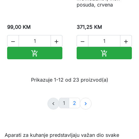
posuda, crvena
99,00 KM
371,25 KM




Dodaj u korpu
Dodaj u korp


Prikazuje 1-12 od 23 proizvod(a)
1
2


Aparati za kuhanje predstavljaju važan dio svake