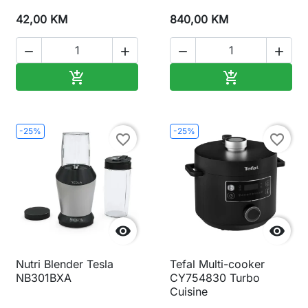
42,00 KM
840,00 KM




Dodaj u korpu
Dodaj u korp


-25%
-25%
favorite_border
favorite_border


Nutri Blender Tesla
Tefal Multi-cooker
NB301BXA
CY754830 Turbo
Cuisine