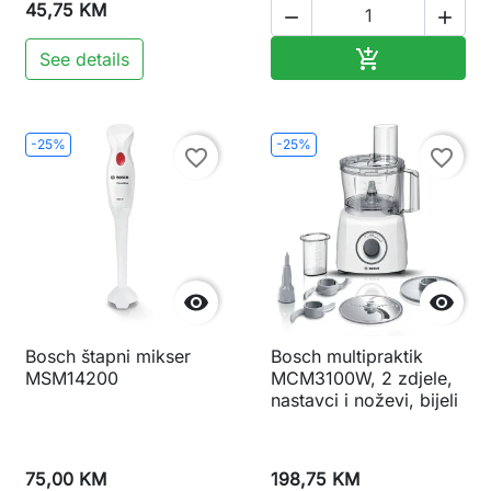
45,75 KM


Dodaj u korp

See details
-25%
-25%
favorite_border
favorite_border


Bosch štapni mikser
Bosch multipraktik
MSM14200
MCM3100W, 2 zdjele,
nastavci i noževi, bijeli
75,00 KM
198,75 KM