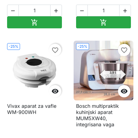




Dodaj u korpu
Dodaj u korp


-25%
-25%
favorite_border
favorite_border


Vivax aparat za vafle
Bosch multipraktik
WM-900WH
kuhinjski aparat
MUM5XW40,
integrisana vaga