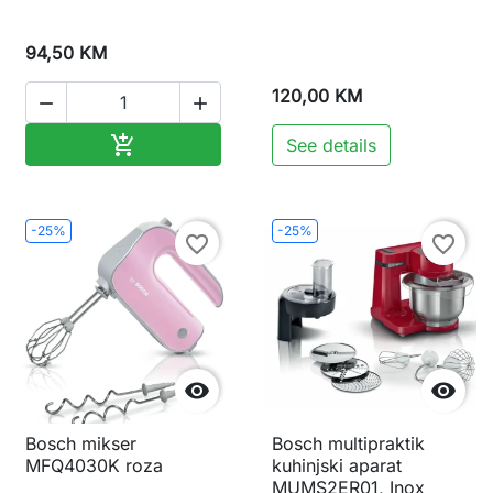
94,50 KM
120,00 KM


Dodaj u korpu

See details
-25%
-25%
favorite_border
favorite_border


Bosch mikser
Bosch multipraktik
MFQ4030K roza
kuhinjski aparat
MUMS2ER01, Inox