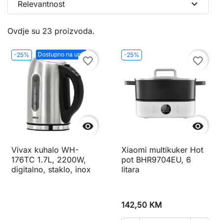
expand_more
Relevantnost
Ovdje su 23 proizvoda.
Dostupno na upit
-25%
-25%
favorite_border
favorite_border


Vivax kuhalo WH-
Xiaomi multikuker Hot
176TC 1.7L, 2200W,
pot BHR9704EU, 6
digitalno, staklo, inox
litara
142,50 KM