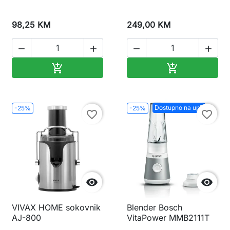
98,25 KM
249,00 KM




Dodaj u korpu
Dodaj u korp


Dostupno na upit
-25%
-25%
favorite_border
favorite_border


VIVAX HOME sokovnik
Blender Bosch
AJ-800
VitaPower MMB2111T