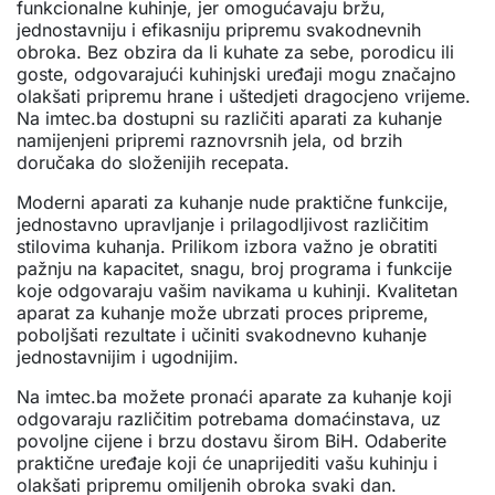
funkcionalne kuhinje, jer omogućavaju bržu,
jednostavniju i efikasniju pripremu svakodnevnih
obroka. Bez obzira da li kuhate za sebe, porodicu ili
goste, odgovarajući kuhinjski uređaji mogu značajno
olakšati pripremu hrane i uštedjeti dragocjeno vrijeme.
Na imtec.ba dostupni su različiti aparati za kuhanje
namijenjeni pripremi raznovrsnih jela, od brzih
doručaka do složenijih recepata.
Moderni aparati za kuhanje nude praktične funkcije,
jednostavno upravljanje i prilagodljivost različitim
stilovima kuhanja. Prilikom izbora važno je obratiti
pažnju na kapacitet, snagu, broj programa i funkcije
koje odgovaraju vašim navikama u kuhinji. Kvalitetan
aparat za kuhanje može ubrzati proces pripreme,
poboljšati rezultate i učiniti svakodnevno kuhanje
jednostavnijim i ugodnijim.
Na imtec.ba možete pronaći aparate za kuhanje koji
odgovaraju različitim potrebama domaćinstava, uz
povoljne cijene i brzu dostavu širom BiH. Odaberite
praktične uređaje koji će unaprijediti vašu kuhinju i
olakšati pripremu omiljenih obroka svaki dan.