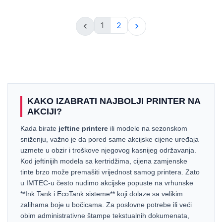
1
2


KAKO IZABRATI NAJBOLJI PRINTER NA
AKCIJI?
Kada birate
jeftine printere
ili modele na sezonskom
sniženju, važno je da pored same akcijske cijene uređaja
uzmete u obzir i troškove njegovog kasnijeg održavanja.
Kod jeftinijih modela sa kertridžima, cijena zamjenske
tinte brzo može premašiti vrijednost samog printera. Zato
u IMTEC-u često nudimo akcijske popuste na vrhunske
**Ink Tank i EcoTank sisteme** koji dolaze sa velikim
zalihama boje u bočicama. Za poslovne potrebe ili veći
obim administrativne štampe tekstualnih dokumenata,