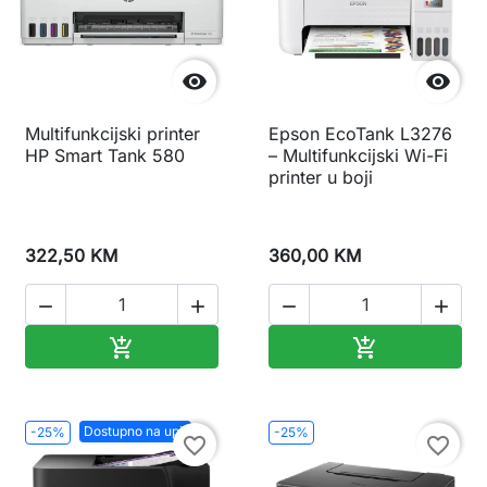


Multifunkcijski printer
Epson EcoTank L3276
HP Smart Tank 580
– Multifunkcijski Wi-Fi
printer u boji
322,50 KM
360,00 KM




Dodaj u korpu
Dodaj u korp


Dostupno na upit
-25%
-25%
favorite_border
favorite_border