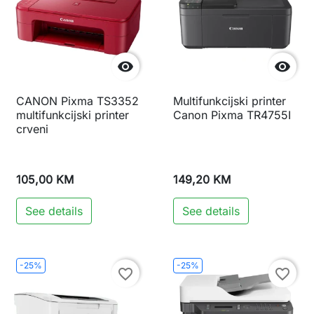


CANON Pixma TS3352
Multifunkcijski printer
multifunkcijski printer
Canon Pixma TR4755I
crveni
105,00 KM
149,20 KM
See details
See details
-25%
-25%
favorite_border
favorite_border