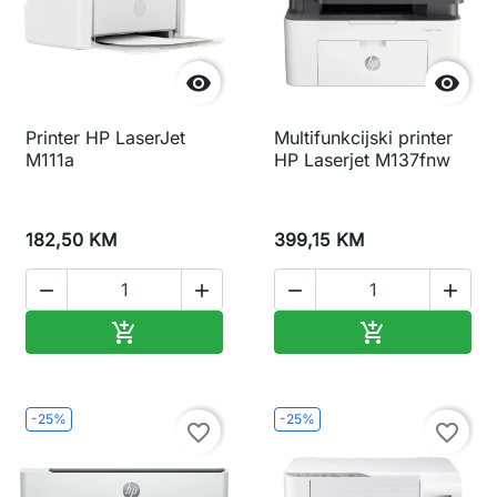


Printer HP LaserJet
Multifunkcijski printer
M111a
HP Laserjet M137fnw
182,50 KM
399,15 KM




Dodaj u korpu
Dodaj u korp


-25%
-25%
favorite_border
favorite_border