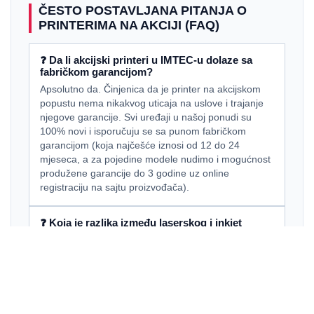
ČESTO POSTAVLJANA PITANJA O
PRINTERIMA NA AKCIJI (FAQ)
❓ Da li akcijski printeri u IMTEC-u dolaze sa
fabričkom garancijom?
Apsolutno da. Činjenica da je printer na akcijskom
popustu nema nikakvog uticaja na uslove i trajanje
njegove garancije. Svi uređaji u našoj ponudi su
100% novi i isporučuju se sa punom fabričkom
garancijom (koja najčešće iznosi od 12 do 24
mjeseca, a za pojedine modele nudimo i mogućnost
produžene garancije do 3 godine uz online
registraciju na sajtu proizvođača).
❓ Koja je razlika između laserskog i inkjet
printera na akciji?
Glavna razlika je u tehnologiji i namjeni. Laserski
printeri koriste prah (toner) koji se grije i nanosi na
papir. Izuzetno su brzi, ne postoji rizik od sušenja i
idealni su za kancelarijske tekstualne dokumente.
Inkjet printeri koriste tekuću boju (tintu) koja se prska