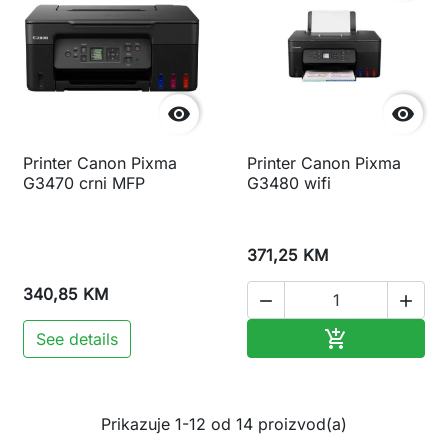


Printer Canon Pixma
Printer Canon Pixma
G3470 crni MFP
G3480 wifi
371,25 KM
340,85 KM


Dodaj u korp

See details
Prikazuje 1-12 od 14 proizvod(a)