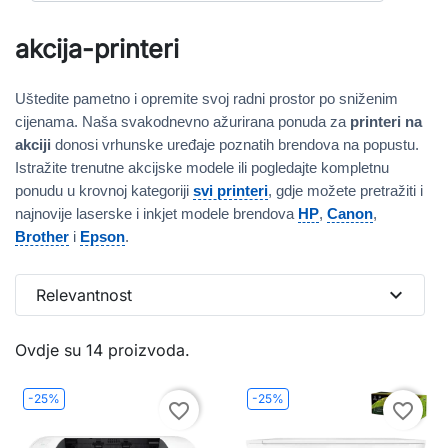
akcija-printeri
Uštedite pametno i opremite svoj radni prostor po sniženim
cijenama. Naša svakodnevno ažurirana ponuda za
printeri na
akciji
donosi vrhunske uređaje poznatih brendova na popustu.
Istražite trenutne akcijske modele ili pogledajte kompletnu
ponudu u krovnoj kategoriji
svi printeri
, gdje možete pretražiti i
najnovije laserske i inkjet modele brendova
HP
,
Canon
,
Brother
i
Epson
.
expand_more
Relevantnost
Ovdje su 14 proizvoda.
-25%
-25%
favorite_border
favorite_border