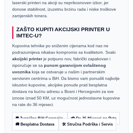
laserski printeri na akciji su neprikosnoven izbor, jer
donose stabilnost, izuzetnu brzinu rada i niske troškove
zamjenskih tonera.
ZAŠTO KUPITI AKCIJSKI PRINTER U
IMTEC-U?
Kupovina tehnike po sniženim cijenama kod nas ne
podrazumijeva nikakav kompromis sa kvalitetom. Svaki
akcijski printer
je potpuno nov, fabrički zapakovan i
isporučuje se sa
punom garancijom ovlaštenog
uvoznika
koja se ostvaruje u našim i partnerskim
servisnim centrima u BiH. Da bismo vam ponudili najbolje
iskustvo kupovine, akcijske ponude prati besplatna
dostava na kućnu adresu u Bosni i Hercegovini za sve
iznose iznad 50 KM, uz mogućnost jednostavne kupovine
na rate do 36 mjeseci.
🛡️ Zvanična BiH Garancija
💳 Do 36 Mjeseci na Rate
🚚 Besplatna Dostava
🛠️ Stručna Podrška i Servis