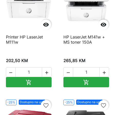


Printer HP LaserJet
HP LaserJet M141w +
M111w
MS toner 150A
202,50 KM
265,85 KM




Dodaj u korpu
Dodaj u korp


Dostupno na upit
Dostupno na upit
-25%
-25%
favorite_border
favorite_border