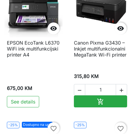


EPSON EcoTank L6370
Canon Pixma G3430 –
WiFi ink multifunkcijski
Inkjet multifunkcionalni
printer A4
MegaTank Wi-Fi printer
315,80 KM
675,00 KM


Dodaj u korp

See details
Dostupno na upit
-25%
-25%
favorite_border
favorite_border