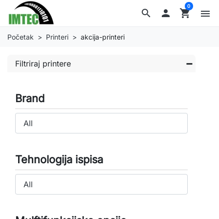
0
search

shopping_cart
menu
Početak
Printeri
akcija-printeri
Filtriraj printere
Brand
Tehnologija ispisa