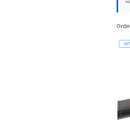
mi
Ovdje
-10