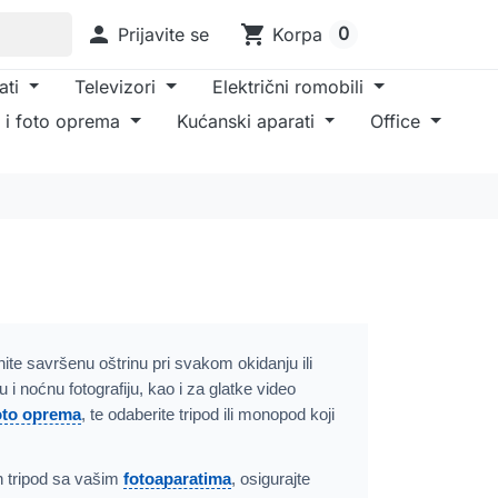

shopping_cart
0
Prijavite se
Korpa
ati
Televizori
Električni romobili
 i foto oprema
Kućanski aparati
Office
nite savršenu oštrinu pri svakom okidanju ili
i noćnu fotografiju, kao i za glatke video
foto oprema
, te odaberite tripod ili monopod koji
an tripod sa vašim
fotoaparatima
, osigurajte