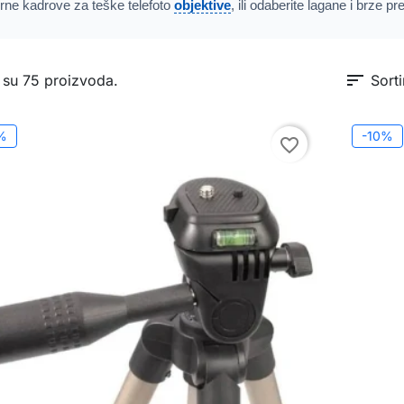
rne kadrove za teške telefoto
objektive
, ili odaberite lagane i brze 
sort
 su 75 proizvoda.
Sorti
%
-10%
favorite_border