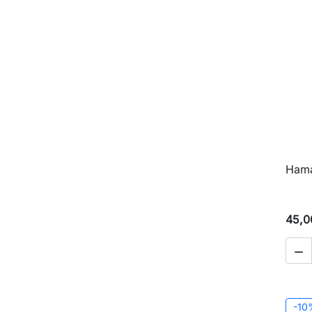
Hama
45,0

-10