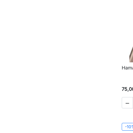
Hama
75,0

-10