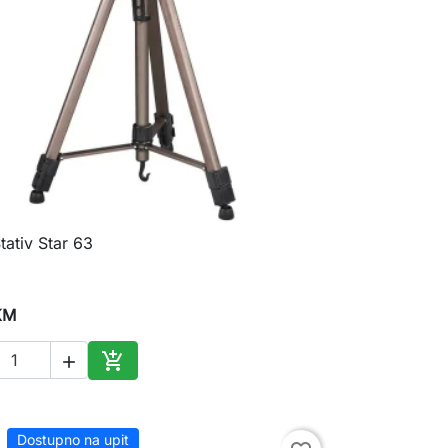
ativ Star 63

Brzi pregled
KM


Dodaj u korpu
Dostupno na upit