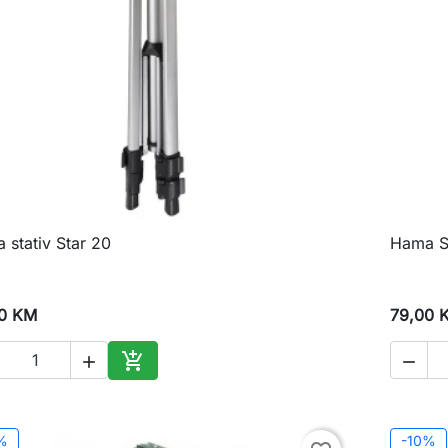
 stativ Star 20
Hama St

Brzi pregled
0 KM
79,00 



Dodaj u korpu
%
-10%