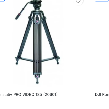
favorite_border
n stativ PRO VIDEO 185 (20601)
DJI Ron

Brzi pregled