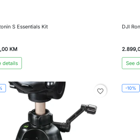
onin S Essentials Kit
DJI Ro

Brzi pregled
9,00 KM
2.899,
 details
See de
%
-10%
favorite_border