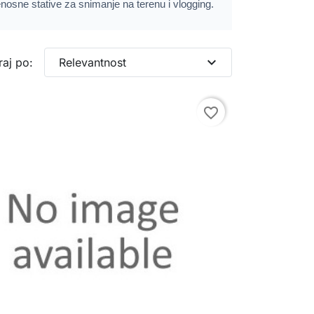
prenosne stative za snimanje na terenu i vlogging.
expand_more
raj po:
Relevantnost
favorite_border