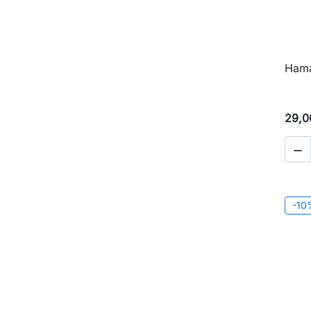
Hama
29,0

-10