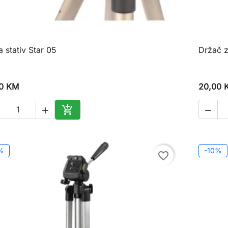
 stativ Star 05
Držač 

Brzi pregled
0 KM
20,00 



Dodaj u korpu
%
-10%
favorite_border