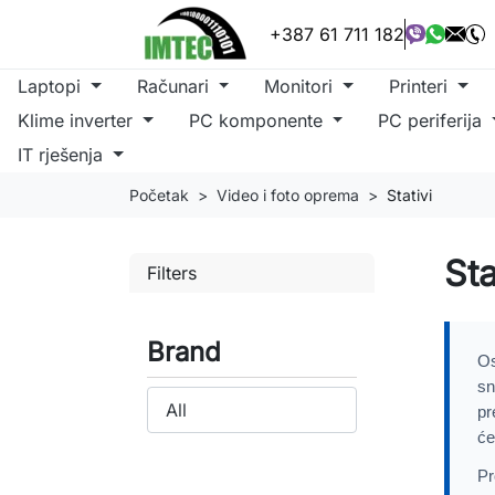
+387 61 711 182
Laptopi
Računari
Monitori
Printeri
Klime inverter
PC komponente
PC periferija
IT rješenja
Početak
Video i foto oprema
Stativi
Sta
Filters
Brand
Os
sn
pr
će
Pr