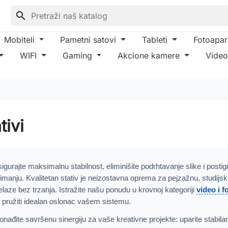
search
Mobiteli
Pametni satovi
Tableti
Fotoapar
WIFI
Gaming
Akcione kamere
Video
tivi
igurajte maksimalnu stabilnost, eliminišite podrhtavanje slike i postig
imanju. Kvalitetan stativ je neizostavna oprema za pejzažnu, studijsku 
elaze bez trzanja. Istražite našu ponudu u krovnoj kategoriji
video i 
 pružiti idealan oslonac vašem sistemu.
onađite savršenu sinergiju za vaše kreativne projekte: uparite stabil