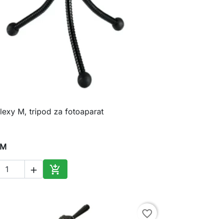
exy M, tripod za fotoaparat

Brzi pregled
KM


Dodaj u korpu
favorite_border