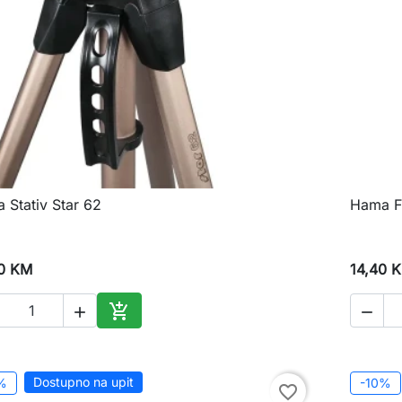
 Stativ Star 62
Hama Fl

Brzi pregled
0 KM
14,40 



Dodaj u korpu
Dostupno na upit
%
-10%
favorite_border