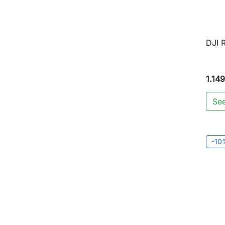
DJI R
1.14
See
-10