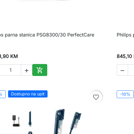
ips parna stanica PSG8300/30 PerfectCare
Philips

Brzi pregled
8,90 KM
845,10



Dodaj u korpu
Dostupno na upit
%
-10%
favorite_border