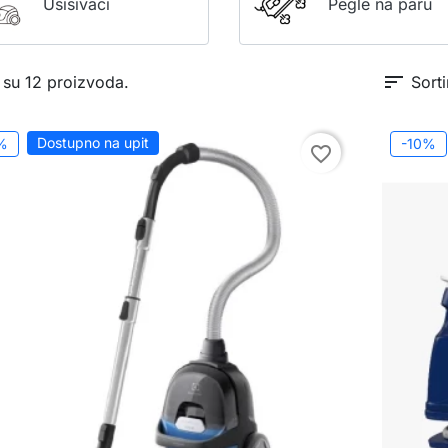
Usisivači
Pegle na paru
sort
 su 12 proizvoda.
Sorti
Dostupno na upit
%
-10%
favorite_border