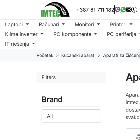
+387 61 711 182
Laptopi
Računari
Monitori
Printeri
Klime inverter
PC komponente
PC periferija
IT rješenja
Početak
Kućanski aparati
Aparati za čišćen
Apa
Filters
Aparat
Brand
imtec.
dosta
svako