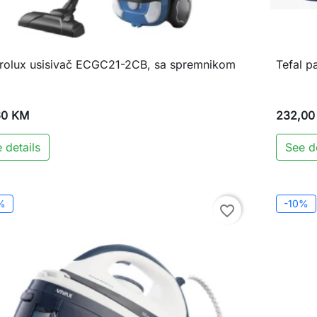
trolux usisivač ECGC21-2CB, sa spremnikom
Tefal p

Brzi pregled
60 KM
232,00
 details
See de
%
-10%
favorite_border