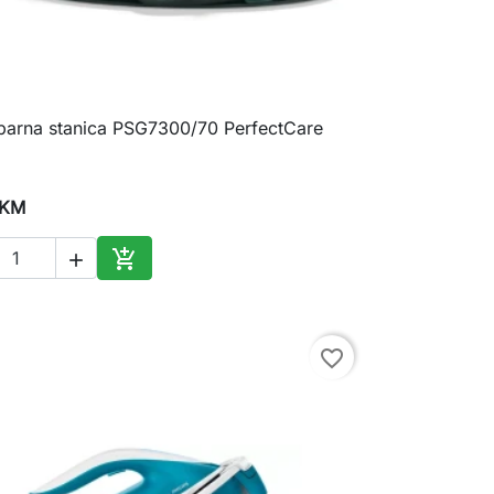
 parna stanica PSG7300/70 PerfectCare

Brzi pregled
 KM


Dodaj u korpu
favorite_border