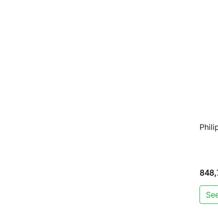
Phil
848,
See