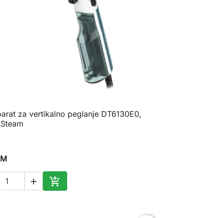
parat za vertikalno peglanje DT6130E0,

Brzi pregled
 Steam
KM


Dodaj u korpu