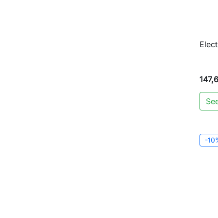
Elec
147,
See
-10