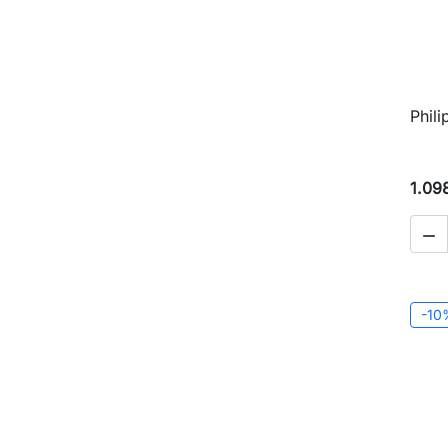
Phil
1.09

-10