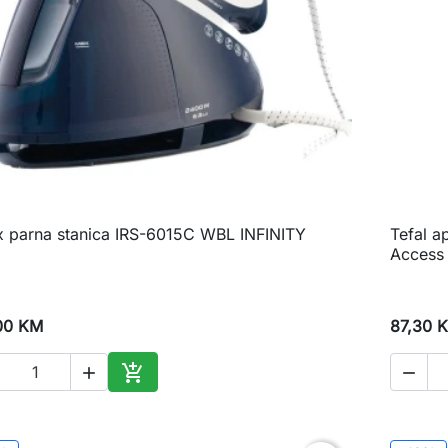
x parna stanica IRS-6015C WBL INFINITY
Tefal a

Brzi pregled
Access
00 KM
87,30 



Dodaj u korpu