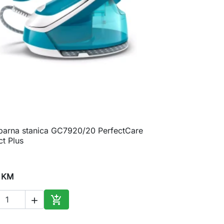
 parna stanica GC7920/20 PerfectCare

Brzi pregled
t Plus
 KM


Dodaj u korpu