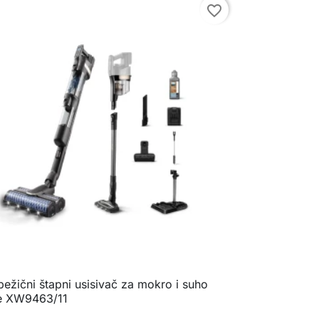
favorite_border
 bežični štapni usisivač za mokro i suho

Brzi pregled
je XW9463/11