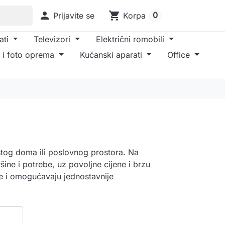

shopping_cart
0
Prijavite se
Korpa
ati
Televizori
Električni romobili
 i foto oprema
Kućanski aparati
Office
istog doma ili poslovnog prostora. Na
šine i potrebe, uz povoljne cijene i brzu
me i omogućavaju jednostavnije