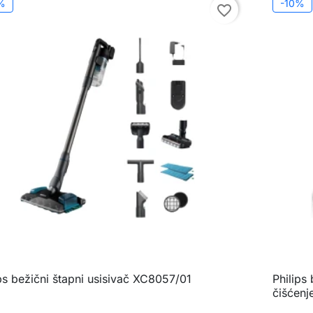
%
-10%
favorite_border
ips bežični štapni usisivač XC8057/01
Philips

Brzi pregled
čišćen