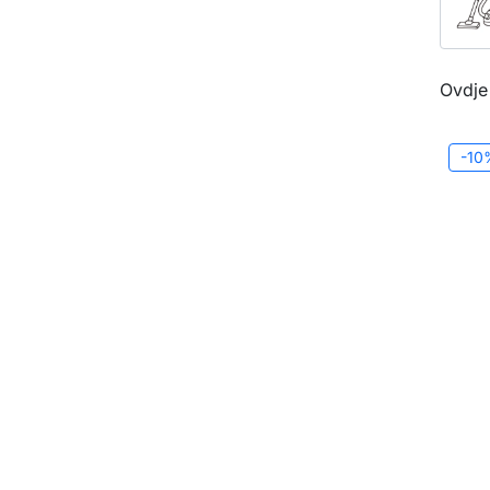
Ovdje
-10