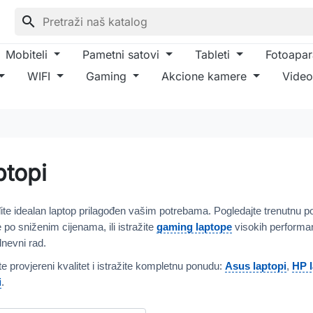
search
Mobiteli
Pametni satovi
Tableti
Fotoapar
WIFI
Gaming
Akcione kamere
Video
ptopi
ite idealan laptop prilagođen vašim potrebama. Pogledajte trenutnu 
po sniženim cijenama, ili istražite
gaming laptope
visokih performa
nevni rad.
te provjereni kvalitet i istražite kompletnu ponudu:
Asus laptopi
,
HP l
i
.