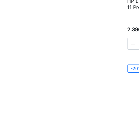
HP E
11 Pr
2.39

-2