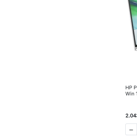
HP P
Win 1
2.04
