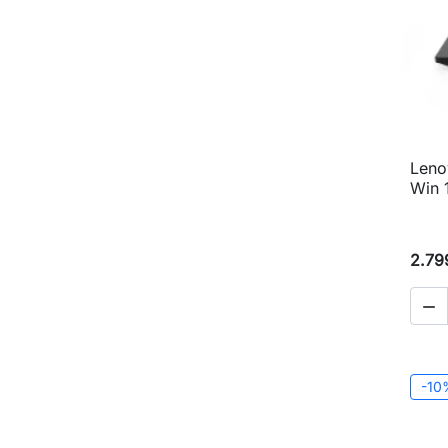
Leno
Win 
2.79

-10