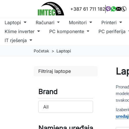
+387 61 711 182
Laptopi
Računari
Monitori
Printeri
Klime inverter
PC komponente
PC periferija
IT rješenja
Početak
Laptopi
La
Filtriraj laptope
Pronađ
Brand
modele 
svakod
Izaberi
uređaj
Namjena uređaja