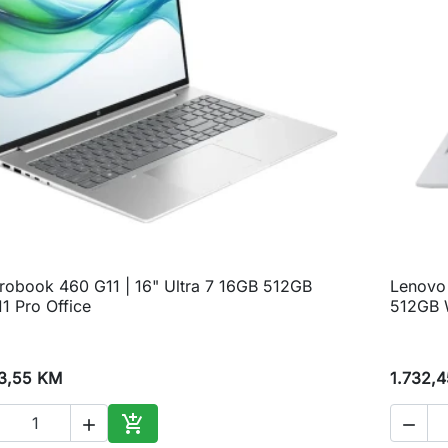
robook 460 G11 | 16" Ultra 7 16GB 512GB
Lenovo 

Brzi pregled
1 Pro Office
512GB W
3,55 KM
1.732,



Dodaj u korpu