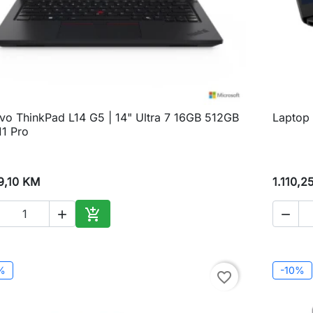
vo ThinkPad L14 G5 | 14" Ultra 7 16GB 512GB
Laptop

Brzi pregled
11 Pro
9,10 KM
1.110,2



Dodaj u korpu
%
-10%
favorite_border