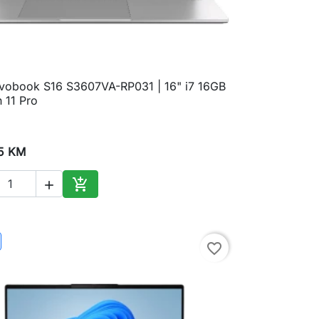
vobook S16 S3607VA-RP031 | 16" i7 16GB

Brzi pregled
 11 Pro
35 KM


Dodaj u korpu
favorite_border