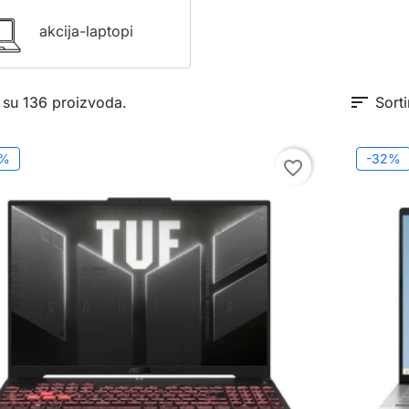
akcija-laptopi
sort
 su 136 proizvoda.
Sorti
0%
-32%
favorite_border