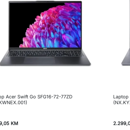
op Acer Swift Go SFG16-72-77ZD
Laptop

Brzi pregled
KWNEX.001)
(NX.KY
9,05 KM
2.299,