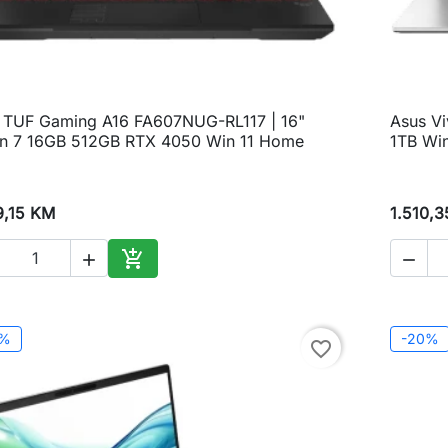
 TUF Gaming A16 FA607NUG-RL117 | 16"
Asus Vi

Brzi pregled
n 7 16GB 512GB RTX 4050 Win 11 Home
1TB Win
9,15 KM
1.510,



Dodaj u korpu
0%
-20%
favorite_border