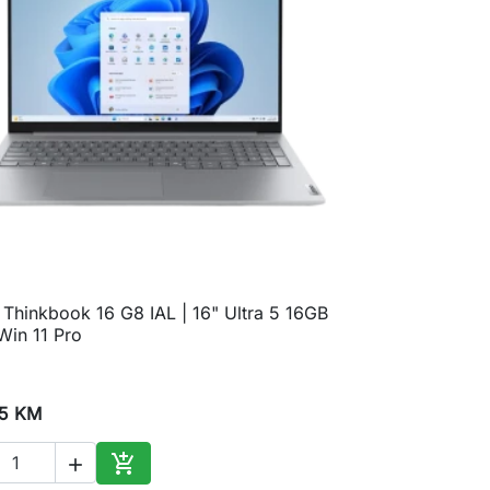
Thinkbook 16 G8 IAL | 16" Ultra 5 16GB

Brzi pregled
in 11 Pro
45 KM


Dodaj u korpu