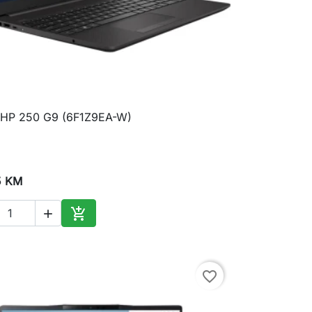
 HP 250 G9 (6F1Z9EA-W)

Brzi pregled
5 KM


Dodaj u korpu
favorite_border