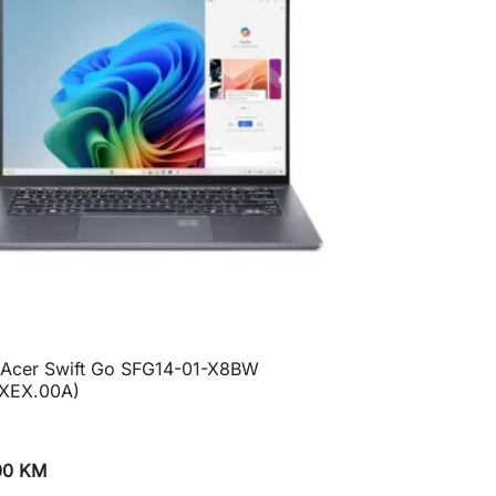
 Acer Swift Go SFG14-01-X8BW

Brzi pregled
XEX.00A)
00 KM