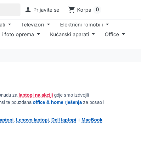

shopping_cart
0
Prijavite se
Korpa
ati
Televizori
Električni romobili
 i foto oprema
Kućanski aparati
Office
ponudu za
laptopi na akciji
gdje smo izdvojili
nsi te pouzdana
office & home rješenja
za posao i
aptopi
,
Lenovo laptopi
,
Dell laptopi
ili
MacBook