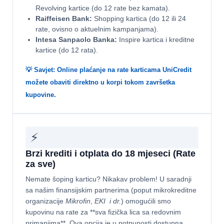
Revolving kartice (do 12 rate bez kamata).
Raiffeisen Bank:
Shopping kartica (do 12 ili 24
rate, ovisno o aktuelnim kampanjama).
Intesa Sanpaolo Banka:
Inspire kartica i kreditne
kartice (do 12 rata).
💡 Savjet: Online plaćanje na rate karticama UniCredit
možete obaviti direktno u korpi tokom završetka
kupovine.
⚡
Brzi krediti i otplata do 18 mjeseci (Rate
za sve)
Nemate šoping karticu? Nikakav problem! U saradnji
sa našim finansijskim partnerima (poput mikrokreditne
organizacije
Mikrofin
,
EKI i dr.
) omogućili smo
kupovinu na rate za **sva fizička lica sa redovnim
primanjima**. Ova opcija je u potpunosti dostupna