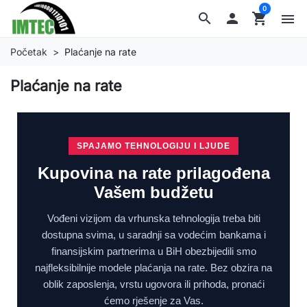
0
search

shopping_cart
menu
Početak
Plaćanje na rate
Plaćanje na rate
SPAJAMO TEHNOLOGIJU I LJUDE
Kupovina na rate prilagođena
Vašem budžetu
Vođeni vizijom da vrhunska tehnologija treba biti
dostupna svima, u saradnji sa vodećim bankama i
finansijskim partnerima u BiH obezbijedili smo
najfleksibilnije modele plaćanja na rate. Bez obzira na
oblik zaposlenja, vrstu ugovora ili prihoda, pronaći
ćemo rješenje za Vas.