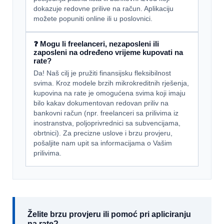
dokazuje redovne prilive na račun. Aplikaciju
možete popuniti online ili u poslovnici.
❓ Mogu li freelanceri, nezaposleni ili
zaposleni na određeno vrijeme kupovati na
rate?
Da! Naš cilj je pružiti finansijsku fleksibilnost
svima. Kroz modele brzih mikrokreditnih rješenja,
kupovina na rate je omogućena svima koji imaju
bilo kakav dokumentovan redovan priliv na
bankovni račun (npr. freelanceri sa prilivima iz
inostranstva, poljoprivrednici sa subvencijama,
obrtnici). Za precizne uslove i brzu provjeru,
pošaljite nam upit sa informacijama o Vašim
prilivima.
Želite brzu provjeru ili pomoć pri apliciranju
na rate?