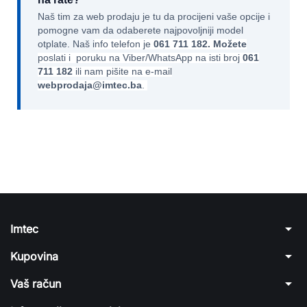
Naš tim za web prodaju je tu da procijeni vaše opcije i
pomogne vam da odaberete najpovoljniji model
otplate. Naš i
nfo telefon je
061 711 182. Možete
poslati i poruku na Viber/WhatsApp na isti broj
061
711 182
ili nam pišite na e-mail
webprodaja@imtec.ba
.
arrow_drop_down
Imtec
arrow_drop_down
Kupovina
arrow_drop_down
Vaš račun