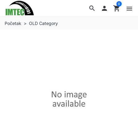
0
search

shopping_cart
menu
Početak
OLD Category