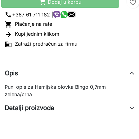

Dodaj u korpu
favorite_border
call
+387 61 711 182 |

Plaćanje na rate

Kupi jednim klikom

Zatraži predračun za firmu
Opis
Puni opis za Hemijska olovka Bingo 0,7mm
zelena/crna
Detalji proizvoda