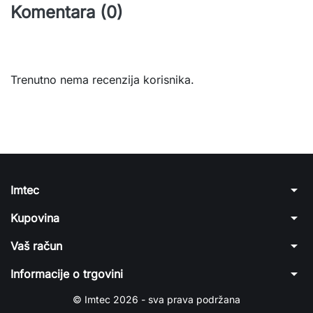
Komentara (0)
Trenutno nema recenzija korisnika.
arrow_drop_down
Imtec
arrow_drop_down
Kupovina
arrow_drop_down
Vaš račun
arrow_drop_down
Informacije o trgovini
© Imtec 2026 - sva prava podržana