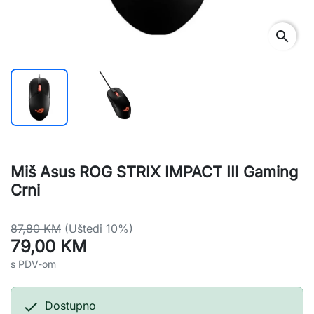
search
Miš Asus ROG STRIX IMPACT III Gaming
Crni
87,80 KM
(Uštedi 10%)
79,00 KM
s PDV-om

Dostupno