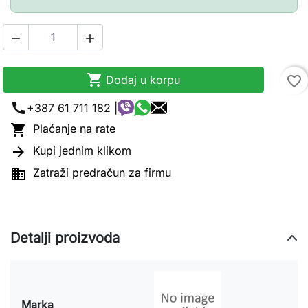



Dodaj u korpu
favorite_border
call
+387 61 711 182 |

Plaćanje na rate

Kupi jednim klikom

Zatraži predračun za firmu
Detalji proizvoda
Marka