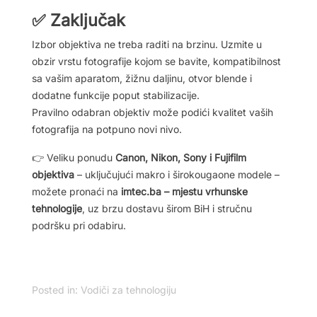
✅ Zaključak
Izbor objektiva ne treba raditi na brzinu. Uzmite u
obzir vrstu fotografije kojom se bavite, kompatibilnost
sa vašim aparatom, žižnu daljinu, otvor blende i
dodatne funkcije poput stabilizacije.
Pravilno odabran objektiv može podići kvalitet vaših
fotografija na potpuno novi nivo.
👉 Veliku ponudu
Canon, Nikon, Sony i Fujifilm
objektiva
– uključujući makro i širokougaone modele –
možete pronaći na
imtec.ba – mjestu vrhunske
tehnologije
, uz brzu dostavu širom BiH i stručnu
podršku pri odabiru.
Posted in:
Vodiči za tehnologiju