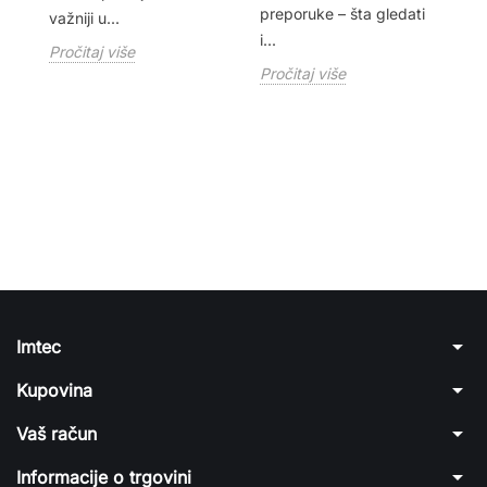
da
preporuke – šta gledati
važniji u...
di
i...
Pročitaj više
Pr
Pročitaj više
arrow_drop_down
Imtec
arrow_drop_down
Kupovina
arrow_drop_down
Vaš račun
arrow_drop_down
Informacije o trgovini