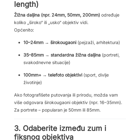
length)
Žižna daljina (npr. 24mm, 50mm, 200mm)
određuje
koliko „široko“ ili „usko“ objektiv vidi.
Općenito:
10–24mm → širokougaoni
(pejzaži, arhitektura)
35–85mm → standardna žižna daljina
(portreti,
svakodnevne situacije)
100mm+ → telefoto objektivi
(sport, divlje
životinje)
Ako fotografišete putovanja ili prirodu, možda vam
više odgovara širokougaoni objektiv (npr. 16–35mm).
Za portrete – popularan je 50mm ili 85mm.
3. Odaberite između zum i
fiksnog objektiva