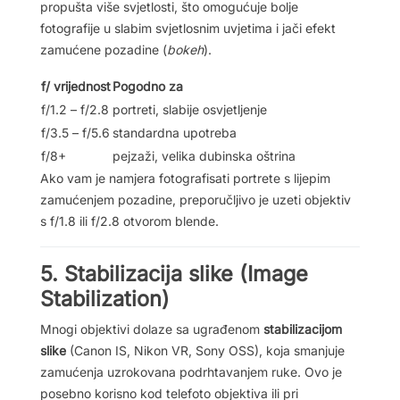
propušta više svjetlosti, što omogućuje bolje
fotografije u slabim svjetlosnim uvjetima i jači efekt
zamućene pozadine (
bokeh
).
f/ vrijednost
Pogodno za
f/1.2 – f/2.8
portreti, slabije osvjetljenje
f/3.5 – f/5.6
standardna upotreba
f/8+
pejzaži, velika dubinska oštrina
Ako vam je namjera fotografisati portrete s lijepim
zamućenjem pozadine, preporučljivo je uzeti objektiv
s f/1.8 ili f/2.8 otvorom blende.
5. Stabilizacija slike (Image
Stabilization)
Mnogi objektivi dolaze sa ugrađenom
stabilizacijom
slike
(Canon IS, Nikon VR, Sony OSS), koja smanjuje
zamućenja uzrokovana podrhtavanjem ruke. Ovo je
posebno korisno kod telefoto objektiva ili pri