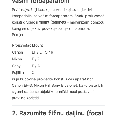
vašim fotoaparatom
Prvi i najvažniji korak je utvrditi koji su objektivi
kompatibilni sa vašim fotoaparatom. Svaki proizvođač
koristi drugačiji
mount (bajonet)
– mehanizam pomoću
kojeg se objektiv povezuje sa tijelom aparata.
Primjeri:
Proizvođač
Mount
Canon
EF / EF-S / RF
Nikon
F / Z
Sony
E / A
Fujifilm
X
Prije kupovine provjerite koristi li vaš aparat npr.
Canon EF-S, Nikon F ili Sony E bajonet, kako biste bili
sigurni da će se objektiv tehnički moći postaviti i
pravilno koristiti.
2. Razumite žižnu daljinu (focal