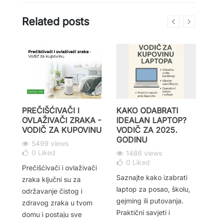
Related posts
PREČIŠĆIVAČI I
KAKO ODABRATI
K
OVLAŽIVAČI ZRAKA -
IDEALAN LAPTOP?
O
:
VODIČ ZA KUPOVINU
VODIČ ZA 2025.
R
NU
GODINU
V
5499 views
N
0
Liked
1486 views
0
Liked
ed
Prečišćivači i ovlaživači
Saznajte kako izabrati
zraka ključni su za
Tr
laptop za posao, školu,
održavanje čistog i
od
gejming ili putovanja.
a
zdravog zraka u tvom
po
Praktični savjeti i
domu i postaju sve