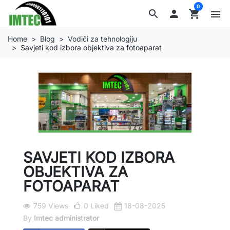
0
search

shopping_cart
menu
Home
Blog
Vodiči za tehnologiju
Savjeti kod izbora objektiva za fotoaparat
SAVJETI KOD IZBORA
OBJEKTIVA ZA
FOTOAPARAT
759 Views
0
Liked
18-08-2025
By
Imtec administrator