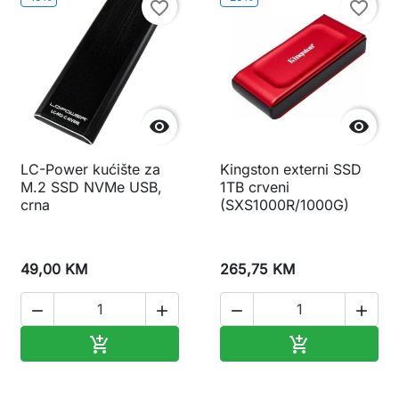
favorite_border
favorite_border


LC-Power kućište za
Kingston externi SSD
M.2 SSD NVMe USB,
1TB crveni
crna
(SXS1000R/1000G)
49,00 KM
265,75 KM




Dodaj u korpu
Dodaj u korp

