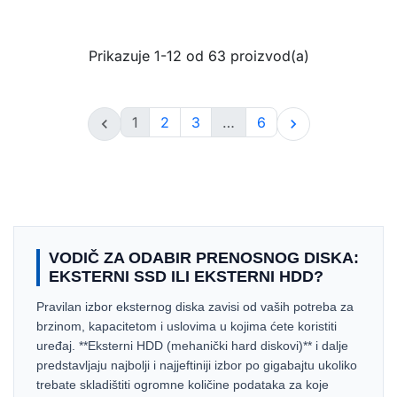
Prikazuje 1-12 od 63 proizvod(a)
1
2
3
…
6


VODIČ ZA ODABIR PRENOSNOG DISKA:
EKSTERNI SSD ILI EKSTERNI HDD?
Pravilan izbor eksternog diska zavisi od vaših potreba za
brzinom, kapacitetom i uslovima u kojima ćete koristiti
uređaj. **Eksterni HDD (mehanički hard diskovi)** i dalje
predstavljaju najbolji i najjeftiniji izbor po gigabajtu ukoliko
trebate skladištiti ogromne količine podataka za koje