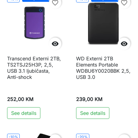
favorite_border
favorite_border


Transcend Externi 2TB,
WD Externi 2TB
TS2TSJ25H3P, 2,5,
Elements Portable
USB 3.1 ljubičasta,
WDBU6Y0020BBK 2,5,
Anti-shock
USB 3.0
252,00 KM
239,00 KM
See details
See details
-10%
-20%