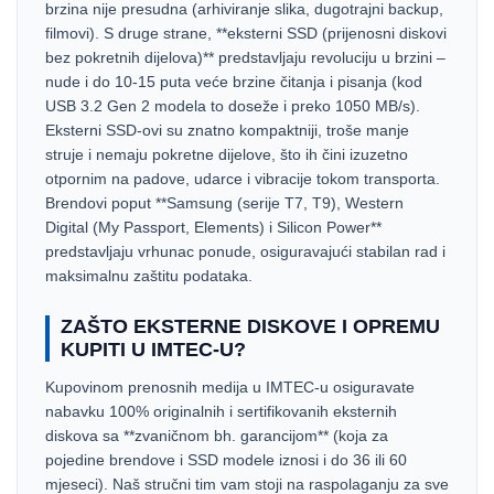
brzina nije presudna (arhiviranje slika, dugotrajni backup,
filmovi). S druge strane, **eksterni SSD (prijenosni diskovi
bez pokretnih dijelova)** predstavljaju revoluciju u brzini –
nude i do 10-15 puta veće brzine čitanja i pisanja (kod
USB 3.2 Gen 2 modela to doseže i preko 1050 MB/s).
Eksterni SSD-ovi su znatno kompaktniji, troše manje
struje i nemaju pokretne dijelove, što ih čini izuzetno
otpornim na padove, udarce i vibracije tokom transporta.
Brendovi poput **Samsung (serije T7, T9), Western
Digital (My Passport, Elements) i Silicon Power**
predstavljaju vrhunac ponude, osiguravajući stabilan rad i
maksimalnu zaštitu podataka.
ZAŠTO EKSTERNE DISKOVE I OPREMU
KUPITI U IMTEC-U?
Kupovinom prenosnih medija u IMTEC-u osiguravate
nabavku 100% originalnih i sertifikovanih eksternih
diskova sa **zvaničnom bh. garancijom** (koja za
pojedine brendove i SSD modele iznosi i do 36 ili 60
mjeseci). Naš stručni tim vam stoji na raspolaganju za sve