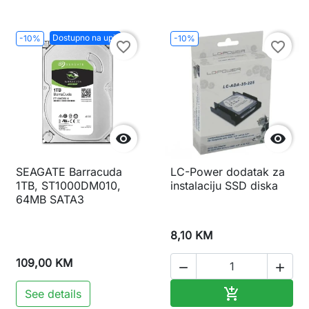
Dostupno na upit
-10%
-10%
favorite_border
favorite_border


SEAGATE Barracuda
LC-Power dodatak za
1TB, ST1000DM010,
instalaciju SSD diska
64MB SATA3
8,10 KM
109,00 KM


Dodaj u korp

See details