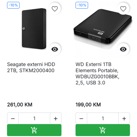
-10%
-10%
favorite_border
favorite_border


Seagate externi HDD
WD Externi 1TB
2TB, STKM2000400
Elements Portable,
WDBUZG0010BBK,
2,5, USB 3.0
261,00 KM
199,00 KM




Dodaj u korpu
Dodaj u korp

