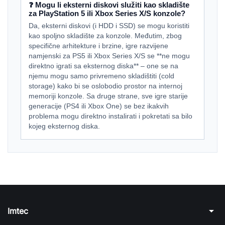
❓ Mogu li eksterni diskovi služiti kao skladište
za PlayStation 5 ili Xbox Series X/S konzole?
Da, eksterni diskovi (i HDD i SSD) se mogu koristiti
kao spoljno skladište za konzole. Međutim, zbog
specifične arhitekture i brzine, igre razvijene
namjenski za PS5 ili Xbox Series X/S se **ne mogu
direktno igrati sa eksternog diska** – one se na
njemu mogu samo privremeno skladištiti (cold
storage) kako bi se oslobodio prostor na internoj
memoriji konzole. Sa druge strane, sve igre starije
generacije (PS4 ili Xbox One) se bez ikakvih
problema mogu direktno instalirati i pokretati sa bilo
kojeg eksternog diska.
arrow_drop_down
Imtec