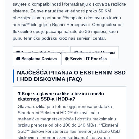
savjete o kompatibilnosti i formatiranju diskova za različite
sisteme. Za sve narudžbe vrijednosti preko 50 KM
obezbijedili smo potpuno **besplatnu dostavu na kućnu
adresu** bilo gdje u Bosni i Hercegovini. Omogućili smo i
fleksibilne opcije plaćanja na rate do 36 mjeseci, kao i
punu tehničku podršku kroz naš servisni centar.
🛡️ Zvanična BiH Garancija
💳 Rate do 36 Mjeseci
🚚 Besplatna Dostava
🛠️ Servis i IT Podrška
NAJČEŠĆA PITANJA O EKSTERNIM SSD
I HDD DISKOVIMA (FAQ)
❓ Koje su glavne razlike u brzini između
eksternog SSD-a i HDD-a?
Glavna razlika je u tehnologiji prenosa podataka.
Standardni **eksterni HDD** diskovi imaju
mehaničke magnetske ploče i dostižu maksimalnu
brzinu prenosa od oko 100 do 140 MB/s. **Eksterni
SSD** diskovi koriste brzu fleš memoriju (slično USB
stickovima i memorijskim karticama) i ostvaruju