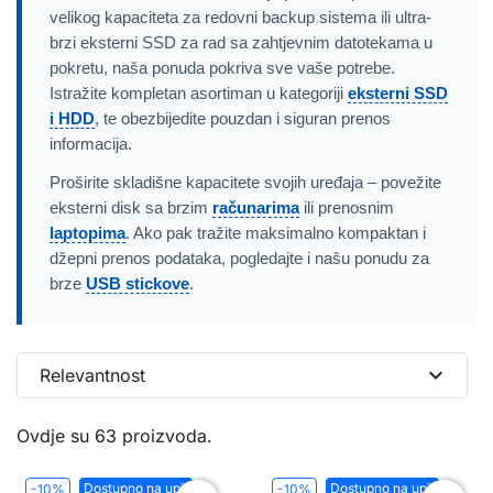
velikog kapaciteta za redovni backup sistema ili ultra-
brzi eksterni SSD za rad sa zahtjevnim datotekama u
pokretu, naša ponuda pokriva sve vaše potrebe.
Istražite kompletan asortiman u kategoriji
eksterni SSD
i HDD
, te obezbijedite pouzdan i siguran prenos
informacija.
Proširite skladišne kapacitete svojih uređaja – povežite
eksterni disk sa brzim
računarima
ili prenosnim
laptopima
. Ako pak tražite maksimalno kompaktan i
džepni prenos podataka, pogledajte i našu ponudu za
brze
USB stickove
.
expand_more
Relevantnost
Ovdje su 63 proizvoda.
Dostupno na upit
Dostupno na upit
-10%
-10%