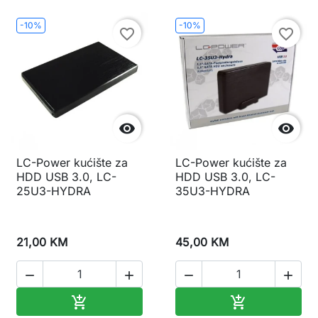
-10%
-10%
favorite_border
favorite_border


LC-Power kućište za
LC-Power kućište za
HDD USB 3.0, LC-
HDD USB 3.0, LC-
25U3-HYDRA
35U3-HYDRA
21,00 KM
45,00 KM




Dodaj u korpu
Dodaj u korp

