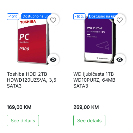
Dostupno na upit
Dostupno na upit
-10%
-10%
favorite_border
favorite_border


Toshiba HDD 2TB
WD ljubičasta 1TB
HDWD120UZSVA, 3,5
WD10PURZ, 64MB
SATA3
SATA3
169,00 KM
269,00 KM
See details
See details