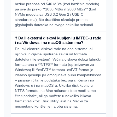
brzine prenosa od 540 MB/s (kod bazičnih modela)
pa sve do preko **1050 MB/s ili 2000 MB/s** (kod
NVMe modela sa USB 3.2 Gen 2 i USB-C
standardima), što drastično skraćuje prenos
gigabajtnih datoteka na svega nekoliko sekundi.
❓ Da li eksterni diskovi kupljeni u IMTEC-u rade
i na Windows i na macOS sistemima?
Da, svi eksterni diskovi rade na oba sistema, ali
njihova inicijalna upotreba zavisi od formata
datoteka (file system). Većina diskova dolazi fabrički
formatirana u **NTFS** formatu (optimizovan za
Windows) ili **exFAT** formatu. exFAT format je
idealno rješenje jer omogućava punu kompatibilnost
– pisanje i čitanje podataka bez ograničenja i na
Windows-u i na macOS-u. Ukoliko disk kupite u
NTFS formatu, na Mac računaru ćete moći samo
čitati podatke, ali ga možete u nekoliko klikova
formatirati kroz 'Disk Utility' alat na Mac-u za
nesmetano korištenje na oba sistema.