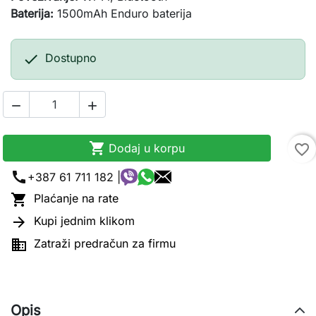
Baterija:
1500mAh Enduro baterija

Dostupno



Dodaj u korpu
favorite_border
call
+387 61 711 182 |

Plaćanje na rate

Kupi jednim klikom

Zatraži predračun za firmu
Opis