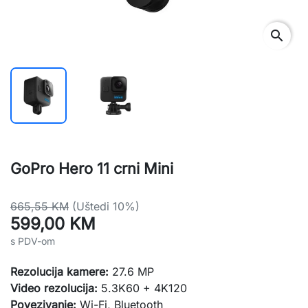
search
GoPro Hero 11 crni Mini
665,55 KM
(Uštedi 10%)
599,00 KM
s PDV-om
Rezolucija kamere:
27.6 MP
Video rezolucija:
5.3K60 + 4K120
Povezivanje:
Wi-Fi, Bluetooth