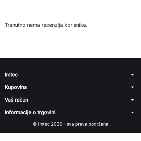
Trenutno nema recenzija korisnika.
arrow_drop_down
Imtec
arrow_drop_down
Kupovina
arrow_drop_down
Vaš račun
arrow_drop_down
Informacije o trgovini
© Imtec 2026 - sva prava podržana