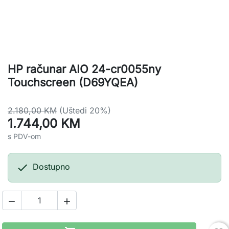
HP računar AIO 24-cr0055ny
Touchscreen (D69YQEA)
2.180,00 KM
(Uštedi 20%)
1.744,00 KM
s PDV-om

Dostupno

