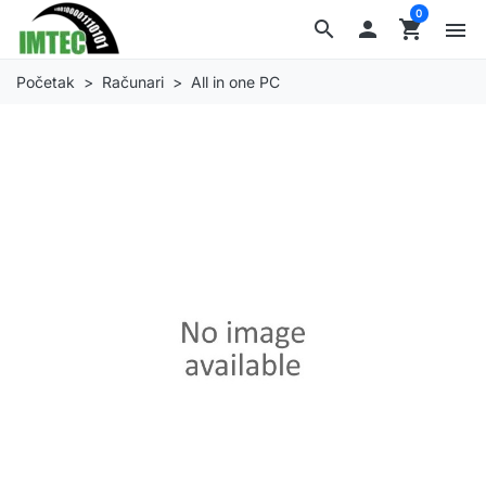
0
search

shopping_cart
menu
Početak
Računari
All in one PC