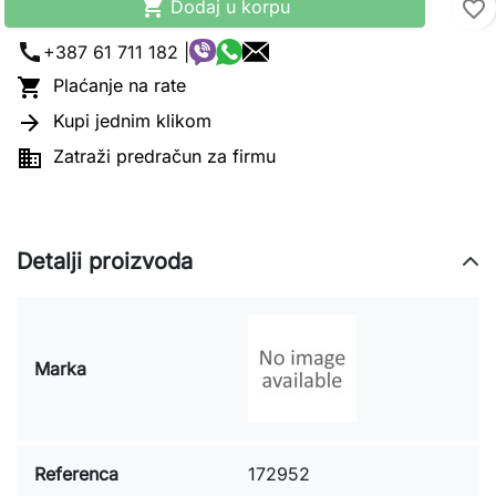

Dodaj u korpu
favorite_border
call
+387 61 711 182 |

Plaćanje na rate

Kupi jednim klikom

Zatraži predračun za firmu
Detalji proizvoda
Marka
Referenca
172952