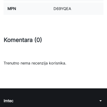
MPN
D69YQEA
Komentara (0)
Trenutno nema recenzija korisnika.
arrow_drop_down
Imtec