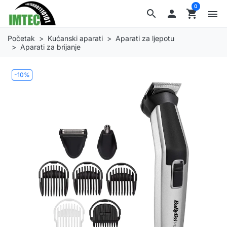
0
search

shopping_cart
menu
Početak
Kućanski aparati
Aparati za ljepotu
Aparati za brijanje
-10%