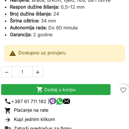
Namjena:
Brada, brkovi, tijelo, nos, uši i obrve
Raspon dužine šišanja:
0,5–12 mm
Broj dužina šišanja:
24
Širina oštrice:
34 mm
Autonomija rada:
Do 60 minuta
Garancija:
2 godine

Dostupno uz provjeru



Dodaj u korpu
favorite_border
call
+387 61 711 182 |

Plaćanje na rate

Kupi jednim klikom
Zatraži predračun za firmu