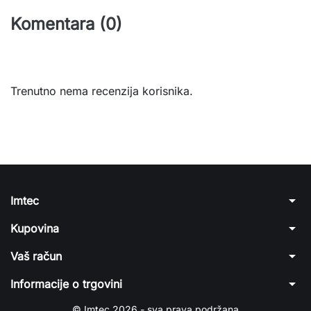
Komentara (0)
Trenutno nema recenzija korisnika.
arrow_drop_down
Imtec
arrow_drop_down
Kupovina
arrow_drop_down
Vaš račun
arrow_drop_down
Informacije o trgovini
© Imtec 2026 - sva prava podržana