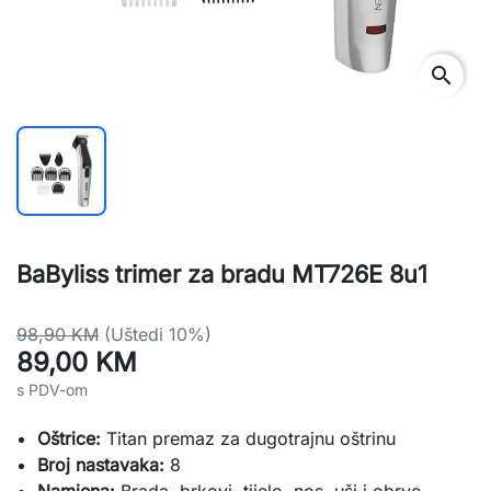
search
BaByliss trimer za bradu MT726E 8u1
98,90 KM
(Uštedi 10%)
89,00 KM
s PDV-om
Oštrice:
Titan premaz za dugotrajnu oštrinu
Broj nastavaka:
8