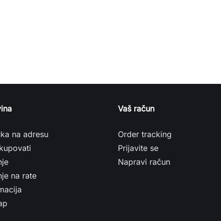
ina
Vaš račun
uka na adresu
Order tracking
kupovati
Prijavite se
nje
Napravi račun
je na rate
macija
ap