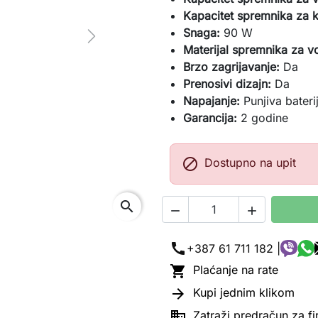
Kapacitet spremnika za k
Snaga:
90 W
Next
Materijal spremnika za v
Brzo zagrijavanje:
Da
Prenosivi dizajn:
Da
Napajanje:
Punjiva bateri
Garancija:
2 godine

Dostupno na upit
search


call
+387 61 711 182 |

Plaćanje na rate

Kupi jednim klikom

Zatraži predračun za f