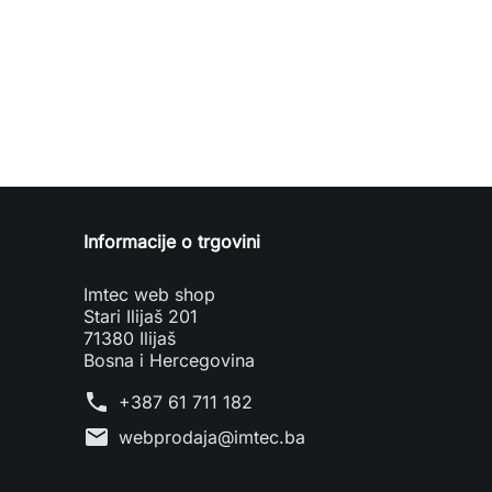
Informacije o trgovini
Imtec web shop
Stari Ilijaš 201
71380 Ilijaš
Bosna i Hercegovina
phone
+387 61 711 182
mail
webprodaja@imtec.ba