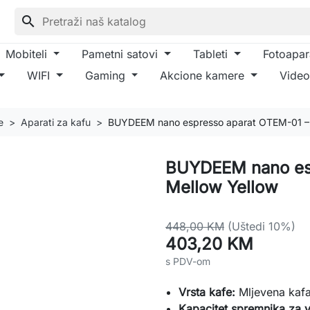
search
Mobiteli
Pametni satovi
Tableti
Fotoapar
WIFI
Gaming
Akcione kamere
Video
e
Aparati za kafu
BUYDEEM nano espresso aparat OTEM-01 – 
BUYDEEM nano es
Mellow Yellow
448,00 KM
(Uštedi 10%)
403,20 KM
s PDV-om
Vrsta kafe:
Mljevena kafa
Kapacitet spremnika za 