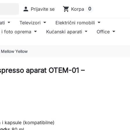

shopping_cart
0
Prijavite se
Korpa
ati
Televizori
Električni romobili
 i foto oprema
Kućanski aparati
Office
Mellow Yellow
presso aparat OTEM-01 –
 i kapsule (kompatibilne)
vodu:
80 ml