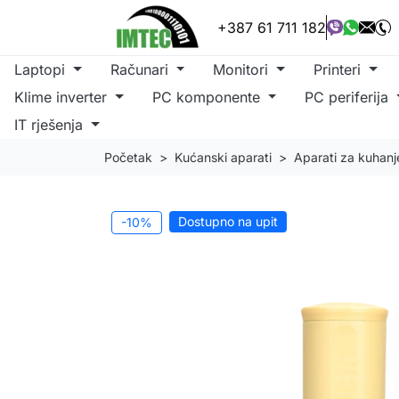
+387 61 711 182
Laptopi
Računari
Monitori
Printeri
Klime inverter
PC komponente
PC periferija
IT rješenja
Početak
Kućanski aparati
Aparati za kuhanj
Dostupno na upit
-10%