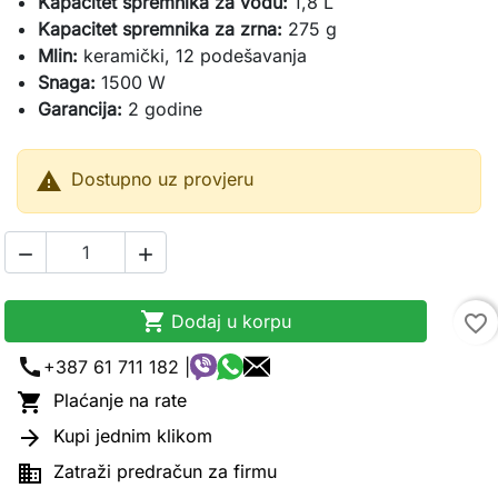
Kapacitet spremnika za vodu:
1,8 L
Kapacitet spremnika za zrna:
275 g
Mlin:
keramički, 12 podešavanja
Snaga:
1500 W
Garancija:
2 godine

Dostupno uz provjeru



Dodaj u korpu
favorite_border
call
+387 61 711 182 |

Plaćanje na rate

Kupi jednim klikom

Zatraži predračun za firmu