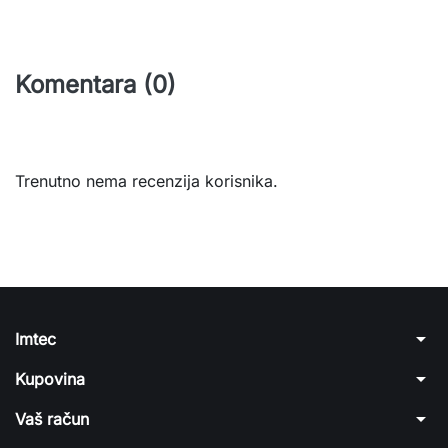
Komentara (0)
Trenutno nema recenzija korisnika.
arrow_drop_down
Imtec
arrow_drop_down
Kupovina
arrow_drop_down
Vaš račun