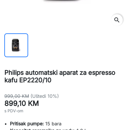
search
Philips automatski aparat za espresso
kafu EP2220/10
999,00 KM
(Uštedi 10%)
899,10 KM
s PDV-om
Pritisak pumpe:
15 bara