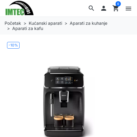
0
search

shopping_cart
menu
Početak
Kućanski aparati
Aparati za kuhanje
Aparati za kafu
-10%