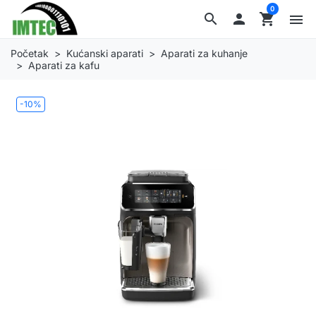
0
search

shopping_cart
menu
Početak
Kućanski aparati
Aparati za kuhanje
Aparati za kafu
-10%