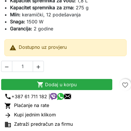
Kapacitet spremnika za vodu:
1,8 L
Kapacitet spremnika za zrna:
275 g
Mlin:
keramički, 12 podešavanja
Snaga:
1500 W
Garancija:
2 godine

Dostupno uz provjeru



Dodaj u korpu
favorite_border
call
+387 61 711 182 |

Plaćanje na rate

Kupi jednim klikom

Zatraži predračun za firmu