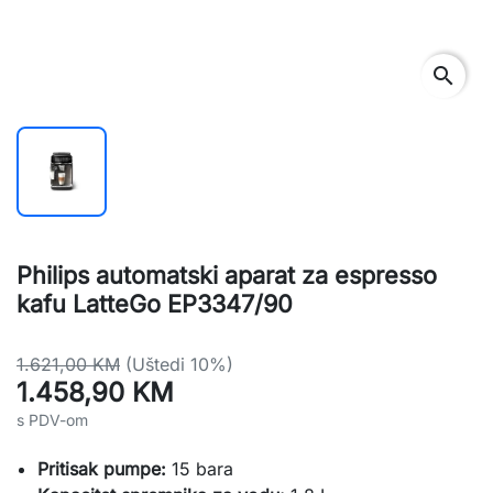
search
Philips automatski aparat za espresso
kafu LatteGo EP3347/90
1.621,00 KM
(Uštedi 10%)
1.458,90 KM
s PDV-om
Pritisak pumpe:
15 bara