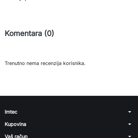
Komentara (0)
Trenutno nema recenzija korisnika.
arrow_drop_down
Imtec
arrow_drop_down
Kupovina
arrow_drop_down
Vaš račun