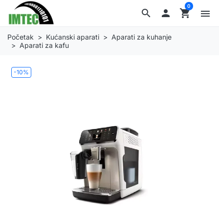
0
search

shopping_cart
menu
Početak
Kućanski aparati
Aparati za kuhanje
Aparati za kafu
-10%