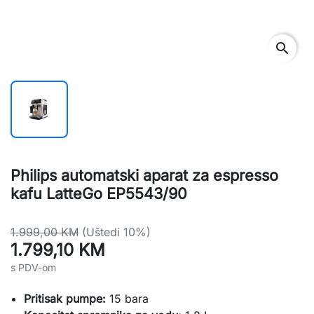
search
Philips automatski aparat za espresso
kafu LatteGo EP5543/90
1.999,00 KM
(Uštedi 10%)
1.799,10 KM
s PDV-om
Pritisak pumpe:
15 bara