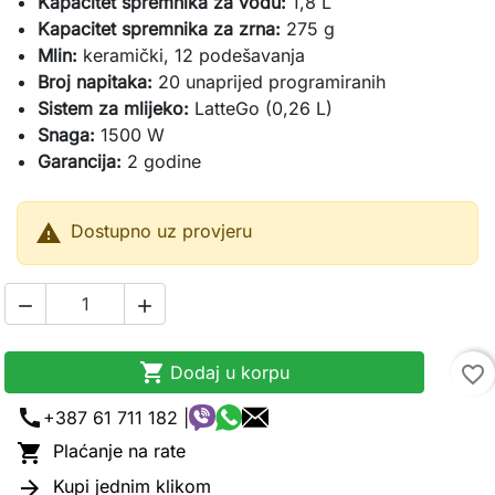
Kapacitet spremnika za vodu:
1,8 L
Kapacitet spremnika za zrna:
275 g
Mlin:
keramički, 12 podešavanja
Broj napitaka:
20 unaprijed programiranih
Sistem za mlijeko:
LatteGo (0,26 L)
Snaga:
1500 W
Garancija:
2 godine

Dostupno uz provjeru



Dodaj u korpu
favorite_border
call
+387 61 711 182 |

Plaćanje na rate

Kupi jednim klikom