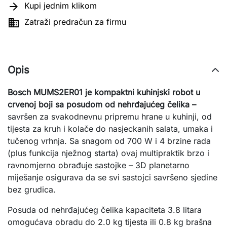

Kupi jednim klikom

Zatraži predračun za firmu
Opis
Bosch MUMS2ER01 je kompaktni kuhinjski robot u
crvenoj boji sa posudom od nehrđajućeg čelika –
savršen za svakodnevnu pripremu hrane u kuhinji, od
tijesta za kruh i kolače do nasjeckanih salata, umaka i
tučenog vrhnja. Sa snagom od 700 W i 4 brzine rada
(plus funkcija nježnog starta) ovaj multipraktik brzo i
ravnomjerno obrađuje sastojke – 3D planetarno
miješanje osigurava da se svi sastojci savršeno sjedine
bez grudica.
Posuda od nehrđajućeg čelika kapaciteta 3.8 litara
omogućava obradu do 2.0 kg tijesta ili 0.8 kg brašna