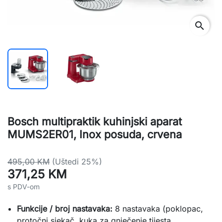
search
Bosch multipraktik kuhinjski aparat
MUMS2ER01, Inox posuda, crvena
495,00 KM
(Uštedi 25%)
371,25 KM
s PDV-om
Funkcije / broj nastavaka:
8 nastavaka (poklopac,
protočni sjekač, kuka za gnječenje tijesta,