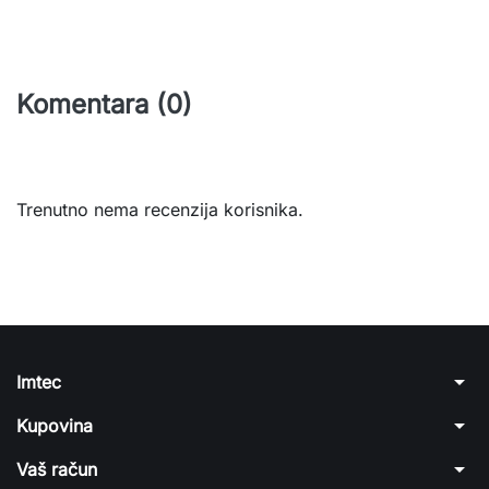
Komentara (0)
Trenutno nema recenzija korisnika.
arrow_drop_down
Imtec
arrow_drop_down
Kupovina
arrow_drop_down
Vaš račun