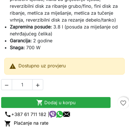
reverzibilni disk za ribanje grubo/fino, fini disk za
ribanje, metlica za miješanje, metlica za tučenje
vrhnja, reverzibilni disk za rezanje debelo/tanko)
Zapremina posude:
3.8 l (posuda za miješanje od
nehrđajućeg čelika)
Garancija:
2 godine
Snaga:
700 W

Dostupno uz provjeru



Dodaj u korpu
favorite_border
call
+387 61 711 182 |

Plaćanje na rate