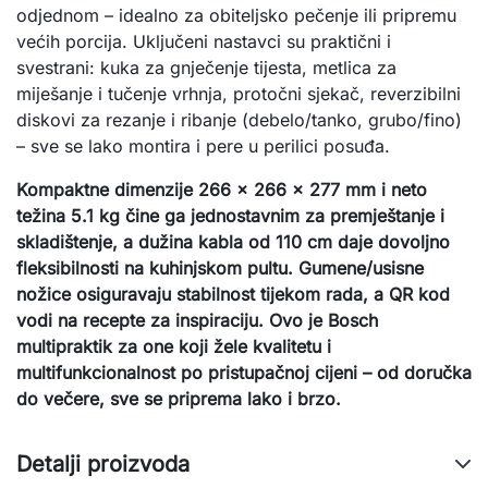
odjednom – idealno za obiteljsko pečenje ili pripremu
većih porcija. Uključeni nastavci su praktični i
svestrani: kuka za gnječenje tijesta, metlica za
miješanje i tučenje vrhnja, protočni sjekač, reverzibilni
diskovi za rezanje i ribanje (debelo/tanko, grubo/fino)
– sve se lako montira i pere u perilici posuđa.
Kompaktne dimenzije 266 × 266 × 277 mm i neto
težina 5.1 kg čine ga jednostavnim za premještanje i
skladištenje, a dužina kabla od 110 cm daje dovoljno
fleksibilnosti na kuhinjskom pultu. Gumene/usisne
nožice osiguravaju stabilnost tijekom rada, a QR kod
vodi na recepte za inspiraciju. Ovo je Bosch
multipraktik za one koji žele kvalitetu i
multifunkcionalnost po pristupačnoj cijeni – od doručka
do večere, sve se priprema lako i brzo.
Detalji proizvoda