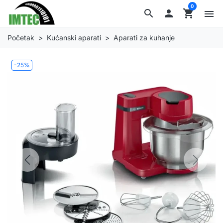
0
search

shopping_cart
menu
Početak
Kućanski aparati
Aparati za kuhanje
-25%
Previous
Next