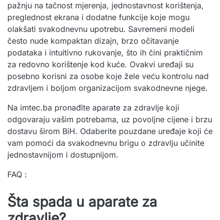
pažnju na tačnost mjerenja, jednostavnost korištenja,
preglednost ekrana i dodatne funkcije koje mogu
olakšati svakodnevnu upotrebu. Savremeni modeli
često nude kompaktan dizajn, brzo očitavanje
podataka i intuitivno rukovanje, što ih čini praktičnim
za redovno korištenje kod kuće. Ovakvi uređaji su
posebno korisni za osobe koje žele veću kontrolu nad
zdravljem i boljom organizacijom svakodnevne njege.
Na imtec.ba pronađite aparate za zdravlje koji
odgovaraju vašim potrebama, uz povoljne cijene i brzu
dostavu širom BiH. Odaberite pouzdane uređaje koji će
vam pomoći da svakodnevnu brigu o zdravlju učinite
jednostavnijom i dostupnijom.
FAQ :
Šta spada u aparate za
zdravlje?