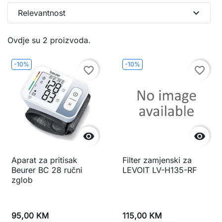
expand_more
Relevantnost
Ovdje su 2 proizvoda.
-10%
-10%
favorite_border
favorite_border


Aparat za pritisak
Filter zamjenski za
Beurer BC 28 ručni
LEVOIT LV-H135-RF
zglob
95,00 KM
115,00 KM