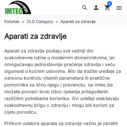
0
search

shopping_cart
menu
Početak
OLD Category
Aparati za zdravlje
Aparati za zdravlje
Aparati za zdravlje postaju sve važniji dio
svakodnevne rutine u modernim domaćinstvima, jer
omogućavaju jednostavnije praćenje zdravlja i veću
sigurnost u kućnim uslovima. Bilo da tražite uređaje za
osnovnu kontrolu vitalnih parametara ili praktične
pomoćnike za ličnu njegu i prevenciju, na imtec.ba
možete pronaći širok izbor rješenja prilagođenih
različitim potrebama korisnika. Ovi uređaji olakšavaju
svakodnevnu brigu o zdravlju i mogu biti korisni za
cijelu porodicu.
Prilikom odabira aparata za zdravlje važno je obratiti