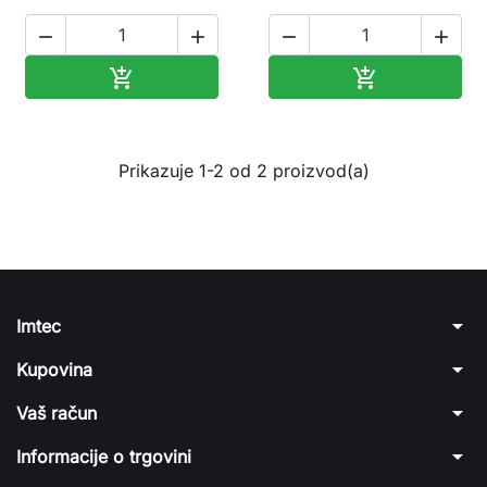




Dodaj u korpu
Dodaj u korp


Prikazuje 1-2 od 2 proizvod(a)
arrow_drop_down
Imtec
arrow_drop_down
Kupovina
arrow_drop_down
Vaš račun
arrow_drop_down
Informacije o trgovini