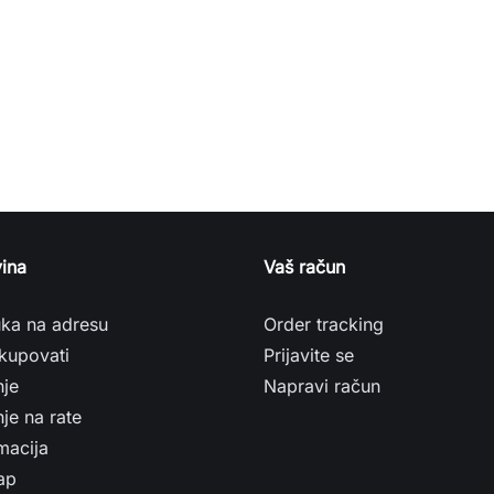
ina
Vaš račun
uka na adresu
Order tracking
kupovati
Prijavite se
nje
Napravi račun
je na rate
macija
ap