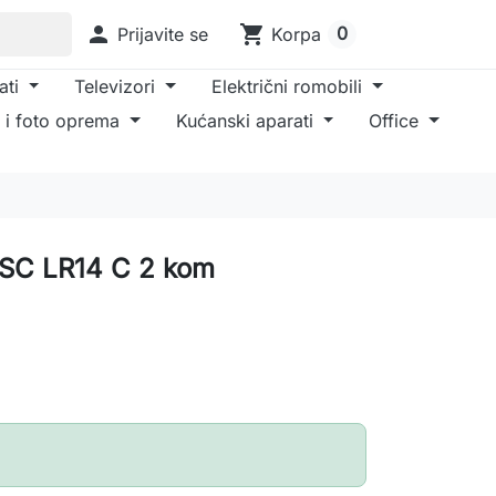

shopping_cart
0
Prijavite se
Korpa
ati
Televizori
Električni romobili
 i foto oprema
Kućanski aparati
Office
 BSC LR14 C 2 kom