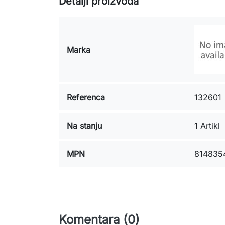
Detalji proizvoda
Marka
Referenca
132601
Na stanju
1 Artikl
MPN
814835
Komentara (0)