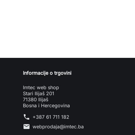
Informacije o trgovini
Imtec web shop
Stari Ilijaš 201
71380 Ilijaš
Bosna i Hercegovina
phone
+387 61 711 182
mail
webprodaja@imtec.ba