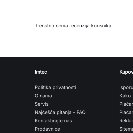
Trenutno nema recenzija korisnika.
Imtec
Kupov
Politika privatnosti
Ispor
O nama
Kako 
Servis
Plaća
Najčešća pitanja - FAQ
Plaćan
Kontaktirajte nas
Rekla
Prodavnice
Sitem