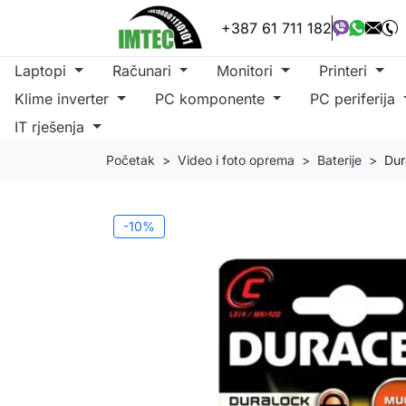
+387 61 711 182
Laptopi
Računari
Monitori
Printeri
Klime inverter
PC komponente
PC periferija
IT rješenja
Početak
Video i foto oprema
Baterije
Dur
-10%