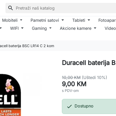
search
Mobiteli
Pametni satovi
Tableti
Fotoapar
WIFI
Gaming
Akcione kamere
Video
acell baterija BSC LR14 C 2 kom
Duracell baterija
10,00 KM
(Uštedi 10%)
9,00 KM
s PDV-om

Dostupno