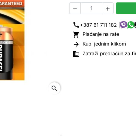


call
+387 61 711 182 |

Plaćanje na rate

Kupi jednim klikom

Zatraži predračun za f
search