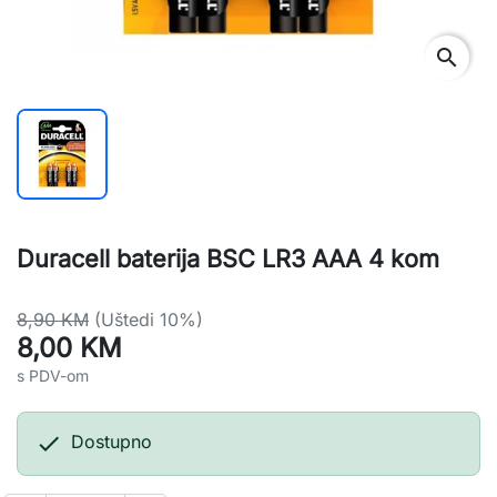
search
Duracell baterija BSC LR3 AAA 4 kom
8,90 KM
(Uštedi 10%)
8,00 KM
s PDV-om

Dostupno