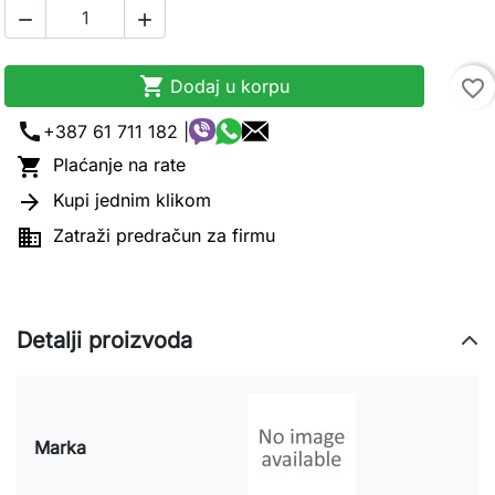



Dodaj u korpu
favorite_border
call
+387 61 711 182 |

Plaćanje na rate

Kupi jednim klikom

Zatraži predračun za firmu
Detalji proizvoda
Marka