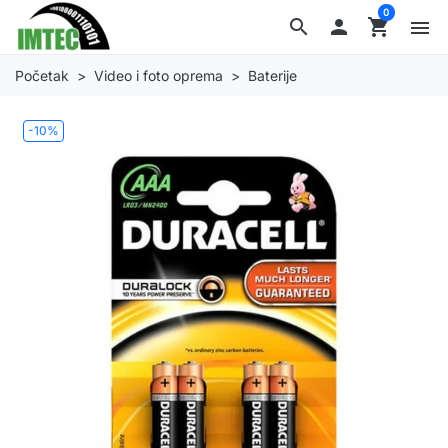
0
search

shopping_cart
menu
Početak
Video i foto oprema
Baterije
-10%