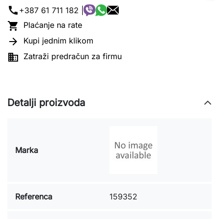
call
+387 61 711 182 |

Plaćanje na rate

Kupi jednim klikom

Zatraži predračun za firmu
Detalji proizvoda
Marka
Referenca
159352