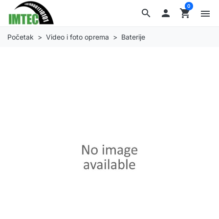
0
search

shopping_cart
menu
Početak
Video i foto oprema
Baterije