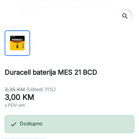
search
Duracell baterija MES 21 BCD
3,35 KM
(Uštedi 11%)
3,00 KM
s PDV-om

Dostupno