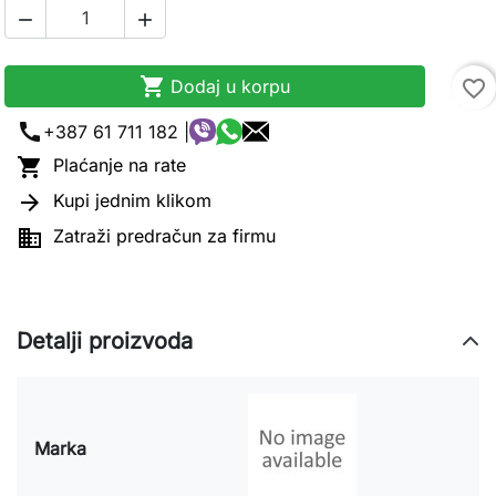



Dodaj u korpu
favorite_border
call
+387 61 711 182 |

Plaćanje na rate

Kupi jednim klikom

Zatraži predračun za firmu
Detalji proizvoda
Marka