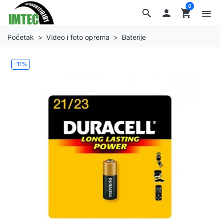
0
search

shopping_cart
menu
Početak
Video i foto oprema
Baterije
-11%