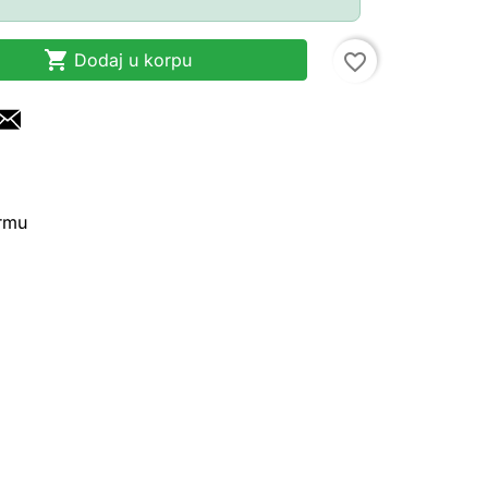

Dodaj u korpu
favorite_border
irmu