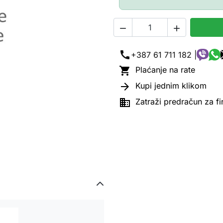


call
+387 61 711 182 |

Plaćanje na rate

Kupi jednim klikom

Zatraži predračun za f