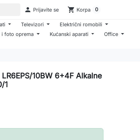

shopping_cart
0
Prijavite se
Korpa
ati
Televizori
Električni romobili
 i foto oprema
Kućanski aparati
Office
je LR6EPS/10BW 6+4F Alkalne
0/1