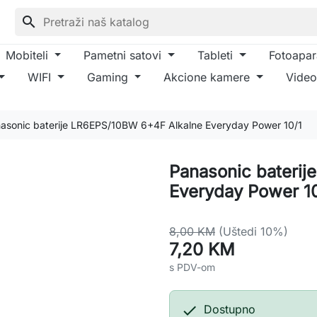
search
Mobiteli
Pametni satovi
Tableti
Fotoapar
WIFI
Gaming
Akcione kamere
Video
asonic baterije LR6EPS/10BW 6+4F Alkalne Everyday Power 10/1
Panasonic bateri
Everyday Power 1
8,00 KM
(Uštedi 10%)
7,20 KM
s PDV-om

Dostupno