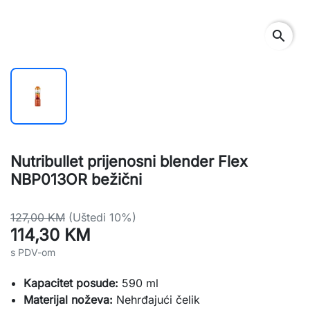
search
Nutribullet prijenosni blender Flex
NBP013OR bežični
127,00 KM
(Uštedi 10%)
114,30 KM
s PDV-om
Kapacitet posude:
590 ml
Materijal noževa:
Nehrđajući čelik