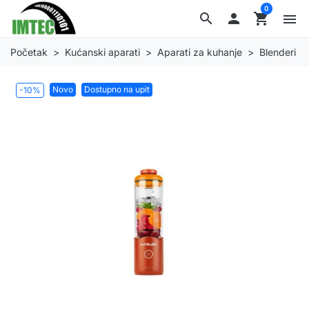
0
search

shopping_cart
menu
Početak
Kućanski aparati
Aparati za kuhanje
Blenderi
Novo
Dostupno na upit
-10%