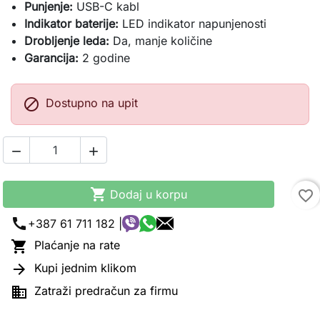
Punjenje:
USB-C kabl
Indikator baterije:
LED indikator napunjenosti
Drobljenje leda:
Da, manje količine
Garancija:
2 godine

Dostupno na upit



Dodaj u korpu
favorite_border
call
+387 61 711 182 |

Plaćanje na rate

Kupi jednim klikom

Zatraži predračun za firmu