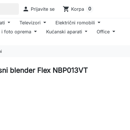

shopping_cart
0
Prijavite se
Korpa
ati
Televizori
Električni romobili
 i foto oprema
Kućanski aparati
Office
i
nosni blender Flex NBP013VT