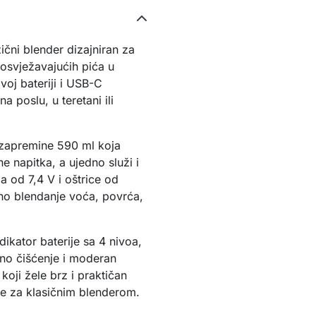
čni blender dizajniran za
 osvježavajućih pića u
voj bateriji i USB-C
a poslu, u teretani ili
 zapremine 590 ml koja
 napitka, a ujedno služi i
a od 7,4 V i oštrice od
no blendanje voća, povrća,
ikator baterije sa 4 nivoa,
vno čišćenje i moderan
 koji žele brz i praktičan
be za klasičnim blenderom.