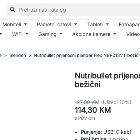
search
Mobiteli
Pametni satovi
Tableti
Fotoapar
WIFI
Gaming
Akcione kamere
Video
e
Blenderi
Nutribullet prijenosni blender Flex NBP013VT bežičn
Nutribullet prije
bežični
127,00 KM
(Uštedi 10%)
114,30 KM
s PDV-om
Punjenje:
USB-C kabl
Broj brzina:
1 brzina