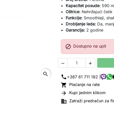
Kapacitet posude:
590 m
Oštrice:
Nehrđajući čelik
Funkcije:
Smoothieji, shak
Drobljenje leda:
Da, manj
Garancija:
2 godine

Dostupno na upit


search
call
+387 61 711 182 |

Plaćanje na rate

Kupi jednim klikom

Zatraži predračun za f