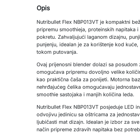
Opis
Nutribullet Flex NBP013VT je kompaktni beži
pripremu smoothieja, proteinskih napitaka i
pokretu. Zahvaljujući laganom dizajnu, punji
punjenju, idealan je za korištenje kod kuće, n
tokom putovanja.
Ovaj prijenosni blender dolazi sa posudom
omogućava pripremu dovoljno velike količine
kao praktična čaša za ponijeti. Motorna baz
nehrđajućeg čelika omogućavaju jednostav
smoothie sastojaka i manjih količina leda.
Nutribullet Flex NBP013VT posjeduje LED ind
odvojivu jedinicu sa oštricama za jednosta
ljubičasti mat dizajn. Idealan je izbor za sve
način pripreme zdravih napitaka bez potre