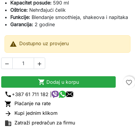
Kapacitet posude:
590 ml
Oštrice:
Nehrđajući čelik
Funkcije:
Blendanje smoothieja, shakeova i napitaka
Garancija:
2 godine

Dostupno uz provjeru



Dodaj u korpu
favorite_border
call
+387 61 711 182 |

Plaćanje na rate

Kupi jednim klikom

Zatraži predračun za firmu