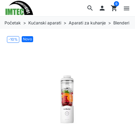
0
search

shopping_cart
menu
Početak
Kućanski aparati
Aparati za kuhanje
Blenderi
Novo
-10%