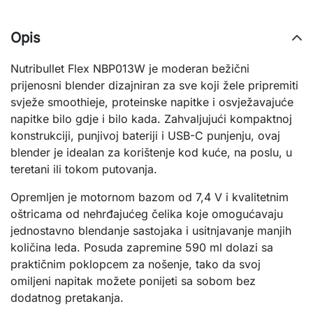
Opis
Nutribullet Flex NBP013W je moderan bežični
prijenosni blender dizajniran za sve koji žele pripremiti
svježe smoothieje, proteinske napitke i osvježavajuće
napitke bilo gdje i bilo kada. Zahvaljujući kompaktnoj
konstrukciji, punjivoj bateriji i USB-C punjenju, ovaj
blender je idealan za korištenje kod kuće, na poslu, u
teretani ili tokom putovanja.
Opremljen je motornom bazom od 7,4 V i kvalitetnim
oštricama od nehrđajućeg čelika koje omogućavaju
jednostavno blendanje sastojaka i usitnjavanje manjih
količina leda. Posuda zapremine 590 ml dolazi sa
praktičnim poklopcem za nošenje, tako da svoj
omiljeni napitak možete ponijeti sa sobom bez
dodatnog pretakanja.