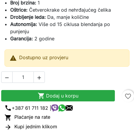
Broj brzina:
1
Oštrice:
Četverokrake od nehrđajućeg čelika
Drobljenje leda:
Da, manje količine
Autonomija:
Više od 15 ciklusa blendanja po
punjenju
Garancija:
2 godine

Dostupno uz provjeru



Dodaj u korpu
favorite_border
call
+387 61 711 182 |

Plaćanje na rate

Kupi jednim klikom