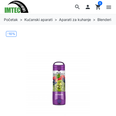
0
search

shopping_cart
menu
Početak
Kućanski aparati
Aparati za kuhanje
Blenderi
-10%