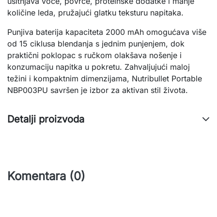
usitnjava voće, povrće, proteinske dodatke i manje
količine leda, pružajući glatku teksturu napitaka.
Punjiva baterija kapaciteta 2000 mAh omogućava više
od 15 ciklusa blendanja s jednim punjenjem, dok
praktični poklopac s ručkom olakšava nošenje i
konzumaciju napitka u pokretu. Zahvaljujući maloj
težini i kompaktnim dimenzijama, Nutribullet Portable
NBP003PU savršen je izbor za aktivan stil života.
Detalji proizvoda
Komentara (0)