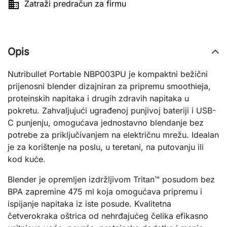

Zatraži predračun za firmu
Opis
Nutribullet Portable NBP003PU je kompaktni bežični
prijenosni blender dizajniran za pripremu smoothieja,
proteinskih napitaka i drugih zdravih napitaka u
pokretu. Zahvaljujući ugrađenoj punjivoj bateriji i USB-
C punjenju, omogućava jednostavno blendanje bez
potrebe za priključivanjem na električnu mrežu. Idealan
je za korištenje na poslu, u teretani, na putovanju ili
kod kuće.
Blender je opremljen izdržljivom Tritan™ posudom bez
BPA zapremine 475 ml koja omogućava pripremu i
ispijanje napitaka iz iste posude. Kvalitetna
četverokraka oštrica od nehrđajućeg čelika efikasno