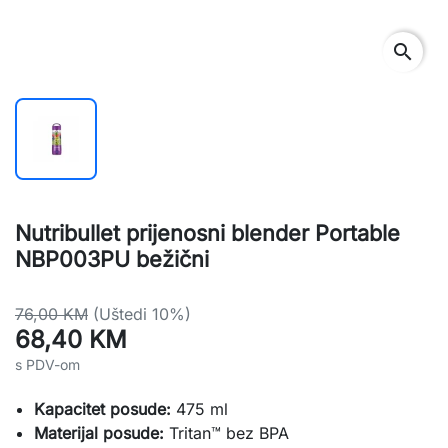
search
Nutribullet prijenosni blender Portable
NBP003PU bežični
76,00 KM
(Uštedi 10%)
68,40 KM
s PDV-om
Kapacitet posude:
475 ml
Materijal posude:
Tritan™ bez BPA