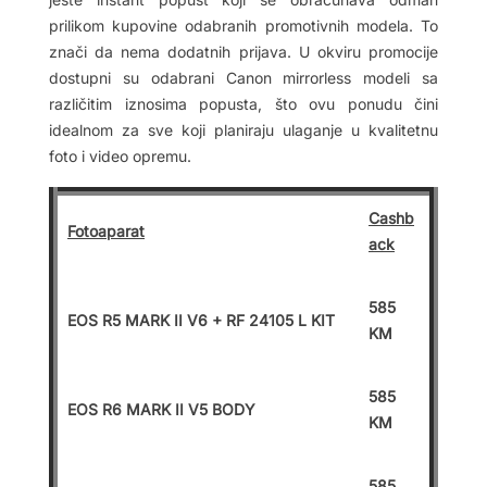
prilikom kupovine odabranih promotivnih modela. To
znači da nema dodatnih prijava. U okviru promocije
dostupni su odabrani Canon mirrorless modeli sa
različitim iznosima popusta, što ovu ponudu čini
idealnom za sve koji planiraju ulaganje u kvalitetnu
foto i video opremu.
Cashb
Fotoaparat
ack
585
EOS R5 MARK II V6 + RF 24105 L KIT
KM
585
EOS R6 MARK II V5 BODY
KM
585