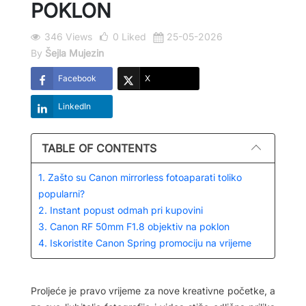
POKLON
346 Views
0
Liked
25-05-2026
By
Šejla Mujezin
Facebook
X
LinkedIn
TABLE OF CONTENTS
1. Zašto su Canon mirrorless fotoaparati toliko
popularni?
2. Instant popust odmah pri kupovini
3. Canon RF 50mm F1.8 objektiv na poklon
4. Iskoristite Canon Spring promociju na vrijeme
Proljeće je pravo vrijeme za nove kreativne početke, a