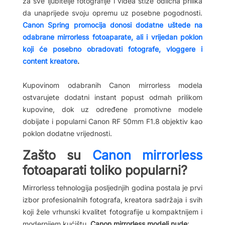
za sve ljubitelje fotografije i videa stiže odlična prilika
da unaprijede svoju opremu uz posebne pogodnosti.
Canon Spring promocija donosi dodatne uštede na
odabrane mirrorless fotoaparate, ali i vrijedan poklon
koji će posebno obradovati fotografe, vloggere i
content kreatore
.
Kupovinom odabranih Canon mirrorless modela
ostvarujete dodatni instant popust odmah prilikom
kupovine, dok uz određene promotivne modele
dobijate i popularni Canon RF 50mm F1.8 objektiv kao
poklon dodatne vrijednosti.
Zašto su
Canon mirrorless
fotoaparati toliko popularni?
Mirrorless tehnologija posljednjih godina postala je prvi
izbor profesionalnih fotografa, kreatora sadržaja i svih
koji žele vrhunski kvalitet fotografije u kompaktnijem i
modernijem kućištu.
Canon mirrorless modeli nude
: