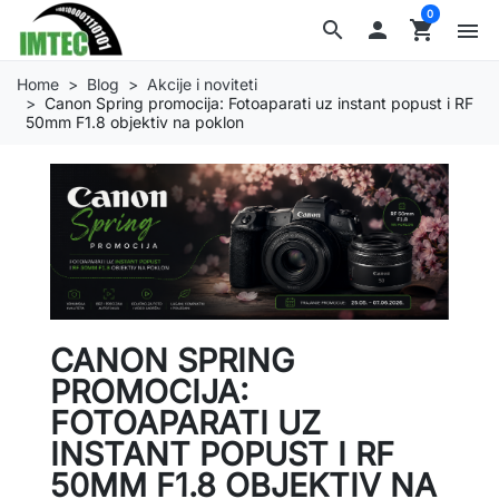
0
search

shopping_cart
menu
Home
Blog
Akcije i noviteti
Canon Spring promocija: Fotoaparati uz instant popust i RF
50mm F1.8 objektiv na poklon
CANON SPRING
PROMOCIJA:
FOTOAPARATI UZ
INSTANT POPUST I RF
50MM F1.8 OBJEKTIV NA