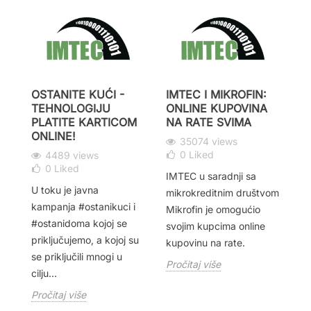
OSTANITE KUĆI -
IMTEC I MIKROFIN:
W
TEHNOLOGIJU
ONLINE KUPOVINA
R
PLATITE KARTICOM
NA RATE SVIMA
P
ONLINE!
35074 views
0
Liked
4489 views
0
Liked
IMTEC u saradnji sa
U 
i
U toku je javna
mikrokreditnim društvom
po
kampanja #ostanikuci i
Mikrofin je omogućio
st
#ostanidoma kojoj se
svojim kupcima online
zn
priključujemo, a kojoj su
kupovinu na rate.
us
se priključili mnogi u
po
Pročitaj više
cilju...
Pr
Pročitaj više