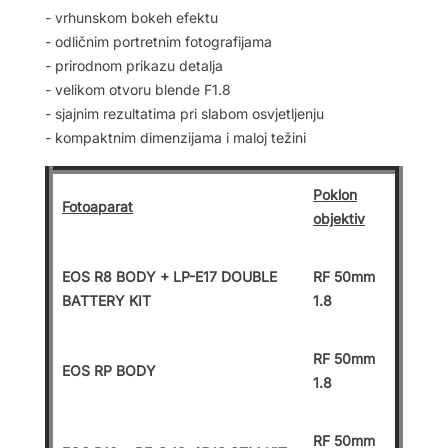
- vrhunskom bokeh efektu
- odličnim portretnim fotografijama
- prirodnom prikazu detalja
- velikom otvoru blende F1.8
- sjajnim rezultatima pri slabom osvjetljenju
- kompaktnim dimenzijama i maloj težini
Poklon
Fotoaparat
objektiv
EOS R8 BODY + LP-E17 DOUBLE
RF 50mm
BATTERY KIT
1.8
RF 50mm
EOS RP BODY
1.8
RF 50mm