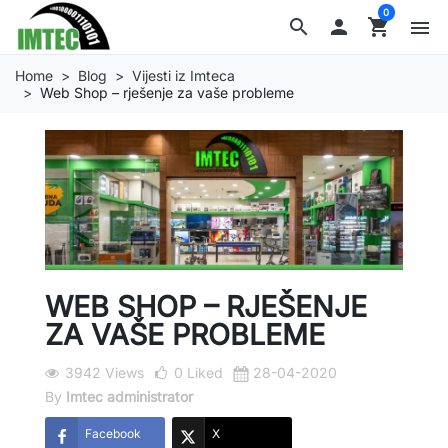
0
search

shopping_cart
menu
Home
Blog
Vijesti iz Imteca
Web Shop – rješenje za vaše probleme
WEB SHOP – RJEŠENJE
ZA VAŠE PROBLEME
3942 Views
0
Liked
28-04-2020
By
Imtec administrator
Facebook
X