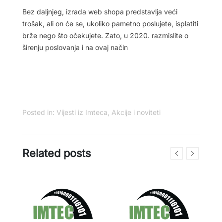
Bez daljnjeg, izrada web shopa predstavlja veći
trošak, ali on će se, ukoliko pametno poslujete, isplatiti
brže nego što očekujete. Zato, u 2020. razmislite o
širenju poslovanja i na ovaj način
Posted in:
Vijesti iz Imteca
,
Akcije i noviteti
Related posts
R