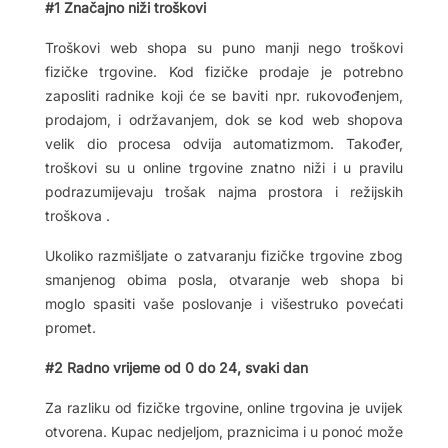
#1 Značajno niži troškovi
Troškovi web shopa su puno manji nego troškovi
fizičke trgovine. Kod fizičke prodaje je potrebno
zaposliti radnike koji će se baviti npr. rukovođenjem,
prodajom, i održavanjem, dok se kod web shopova
velik dio procesa odvija automatizmom. Također,
troškovi su u online trgovine znatno niži i u pravilu
podrazumijevaju trošak najma prostora i režijskih
troškova .
Ukoliko razmišljate o zatvaranju fizičke trgovine zbog
smanjenog obima posla, otvaranje web shopa bi
moglo spasiti vaše poslovanje i višestruko povećati
promet.
#2 Radno vrijeme od 0 do 24, svaki dan
Za razliku od fizičke trgovine, online trgovina je uvijek
otvorena. Kupac nedjeljom, praznicima i u ponoć može