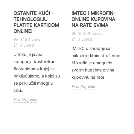
S
S
OSTANITE KUĆI -
IMTEC I MIKROFIN:
P
TEHNOLOGIJU
ONLINE KUPOVINA
PLATITE KARTICOM
NA RATE SVIMA
ONLINE!
35078 views
0
Liked
4493 views
HP
0
Liked
se
IMTEC u saradnji sa
st
U toku je javna
mikrokreditnim društvom
po
kampanja #ostanikuci i
Mikrofin je omogućio
la
#ostanidoma kojoj se
svojim kupcima online
o
kl
priključujemo, a kojoj su
kupovinu na rate.
ne
se priključili mnogi u
Pr
Pročitaj više
cilju...
Pročitaj više