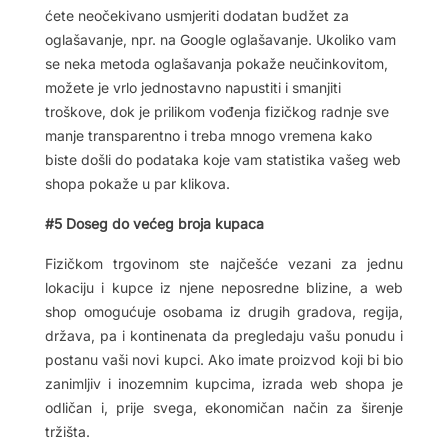
ćete neočekivano usmjeriti dodatan budžet za
oglašavanje, npr. na Google oglašavanje. Ukoliko vam
se neka metoda oglašavanja pokaže neučinkovitom,
možete je vrlo jednostavno napustiti i smanjiti
troškove, dok je prilikom vođenja fizičkog radnje sve
manje transparentno i treba mnogo vremena kako
biste došli do podataka koje vam statistika vašeg web
shopa pokaže u par klikova.
#5 Doseg do većeg broja kupaca
Fizičkom trgovinom ste najčešće vezani za jednu
lokaciju i kupce iz njene neposredne blizine, a web
shop omogućuje osobama iz drugih gradova, regija,
država, pa i kontinenata da pregledaju vašu ponudu i
postanu vaši novi kupci. Ako imate proizvod koji bi bio
zanimljiv i inozemnim kupcima, izrada web shopa je
odličan i, prije svega, ekonomičan način za širenje
tržišta.