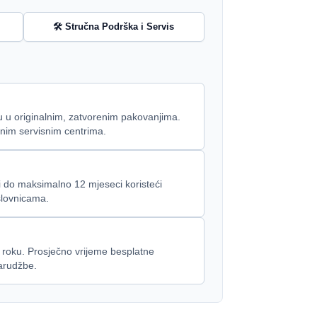
🛠️ Stručna Podrška i Servis
 su u originalnim, zatvorenim pakovanjima.
enim servisnim centrima.
ti do maksimalno 12 mjeseci koristeći
slovnicama.
 roku. Prosječno vrijeme besplatne
arudžbe.