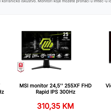
je korisničko iskustvo. Monitori koje možete pronaći u Imtec-u id
F
MSI monitor 24,5'' 255XF FHD
Vi
Hz
Rapid IPS 300Hz
310,35 KM