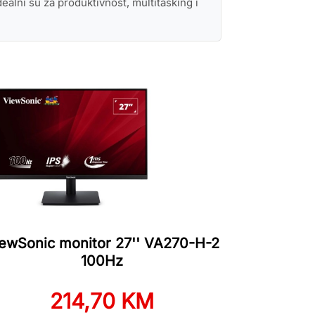
ealni su za produktivnost, multitasking i
ewSonic monitor 27'' VA270-H-2
100Hz
214,70 KM