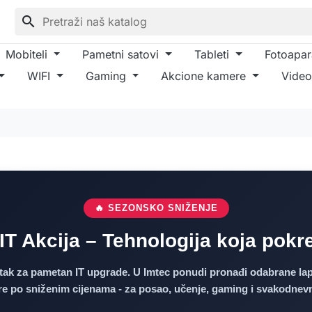
search
Mobiteli
Pametni satovi
Tableti
Fotoapar
WIFI
Gaming
Akcione kamere
Video
🔥 SEZONSKO SNIŽENJE
 IT Akcija – Tehnologija koja pokr
nutak za pametan IT upgrade. U Imtec ponudi pronađi odabrane la
ere po sniženim cijenama - za posao, učenje, gaming i svakodnev