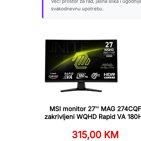
Veći prostor za rad, jasna slika i ugodni
svakodnevnu upotrebu.
MSI monitor 27'' MAG 274CQ
zakrivljeni WQHD Rapid VA 180
315,00 KM