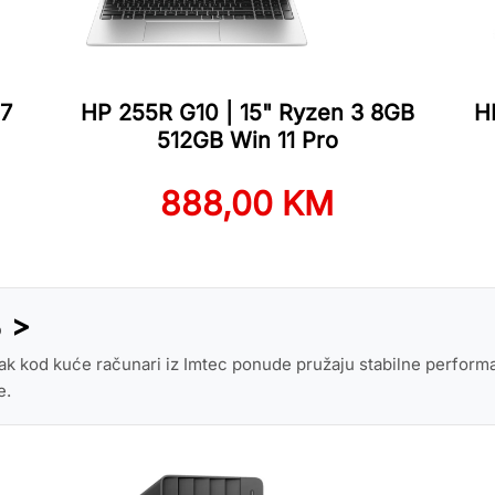
 7
HP 255R G10 | 15" Ryzen 3 8GB
H
512GB Win 11 Pro
888,00 KM
% >
utak kod kuće računari iz Imtec ponude pružaju stabilne perfor
e.