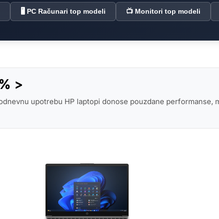
🖥️ PC Računari top modeli
📺 Monitori top modeli
0% >
odnevnu upotrebu HP laptopi donose pouzdane performanse, mod