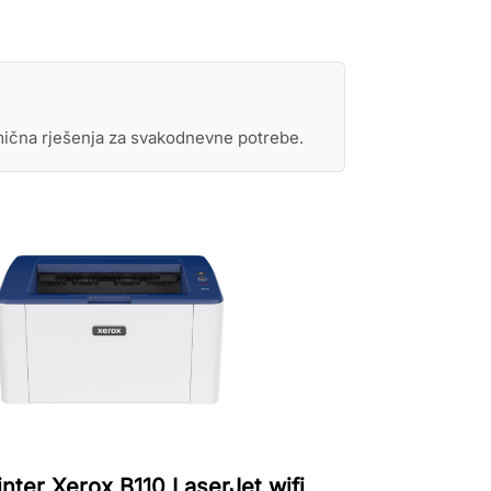
nomična rješenja za svakodnevne potrebe.
inter Xerox B110 LaserJet wifi