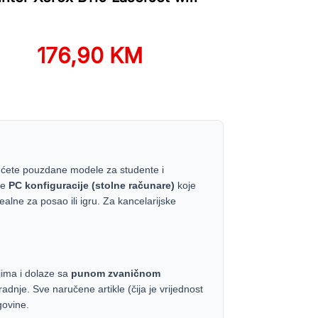
176,90 KM
 ćete pouzdane modele za studente i
ve
PC konfiguracije (stolne računare)
koje
dealne za posao ili igru. Za kancelarijske
jima i dolaze sa
punom zvaničnom
adnje. Sve naručene artikle (čija je vrijednost
govine.