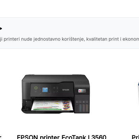
>
iji printeri nude jednostavno korištenje, kvalitetan print i eko
r
EPSON printer EcoTank L3560
Pr