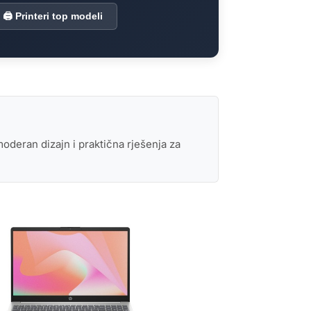
🖨️ Printeri top modeli
eran dizajn i praktična rješenja za