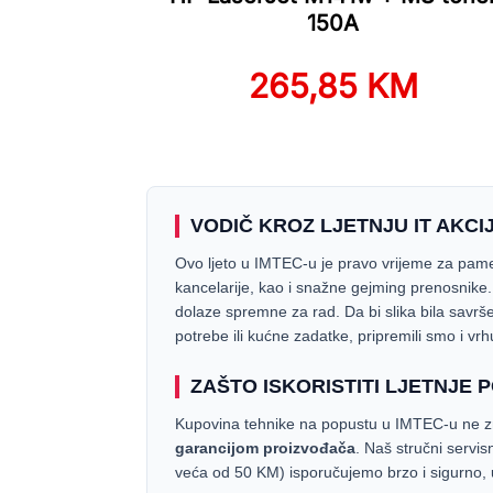
150A
265,85 KM
VODIČ KROZ LJETNJU IT AKCI
Ovo ljeto u IMTEC-u je pravo vrijeme za pamet
kancelarije, kao i snažne gejming prenosnike
dolaze spremne za rad. Da bi slika bila savrš
potrebe ili kućne zadatke, pripremili smo i vrh
ZAŠTO ISKORISTITI LJETNJE 
Kupovina tehnike na popustu u IMTEC-u ne zna
garancijom proizvođača
. Naš stručni servis
veća od 50 KM) isporučujemo brzo i sigurno,