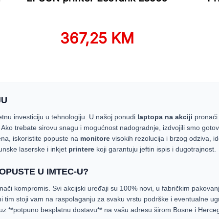
367,25 KM
JU
nu investiciju u tehnologiju. U našoj ponudi
laptopa na akciji
pronaći
. Ako trebate sirovu snagu i mogućnost nadogradnje, izdvojili smo goto
ena, iskoristite popuste na
monitore
visokih rezolucija i brzog odziva, i
unske laserske i inkjet
printere
koji garantuju jeftin ispis i dugotrajnost.
POPUSTE U IMTEC-U?
či kompromis. Svi akcijski uređaji su 100% novi, u fabričkim pakovan
ni tim stoji vam na raspolaganju za svaku vrstu podrške i eventualne ugr
 uz **potpuno besplatnu dostavu** na vašu adresu širom Bosne i Herce