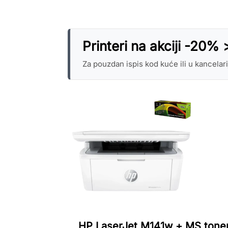
Printeri na akciji -20% 
Za pouzdan ispis kod kuće ili u kancelar
HP LaserJet M141w + MS tone