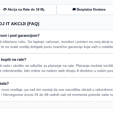
💳 Akcija na Rate do 18 Mj.
🚚 Besplatna Dostava
 IT AKCIJI (FAQ)
ji novi i pod garancijom?
oštećenu robu. Svi laptopi, računari, monitori i printeri na ovoj akciji
, te na svaki uređaj dobijate punu zvaničnu garanciju koja važi u ovlašt
 kupiti na rate?
i važe i ukoliko se odlučite za plaćanje na rate. Plaćanje možete izvrši
uz mikrokredite, bilo online na našem web shopu ili direktno u našim po
ikala?
 nove uređaje, pa naš tim nastoji da sve narudžbe obradi u rekordnom
 i Hercegovine iznosi 24 do 48 radnih sati od momenta potvrde vaše n