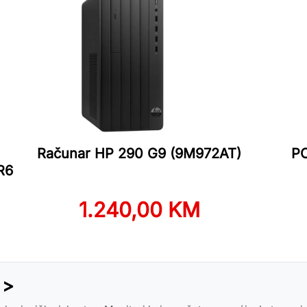
Računar HP 290 G9 (9M972AT)
PC
R6
1.240,00 KM
 >