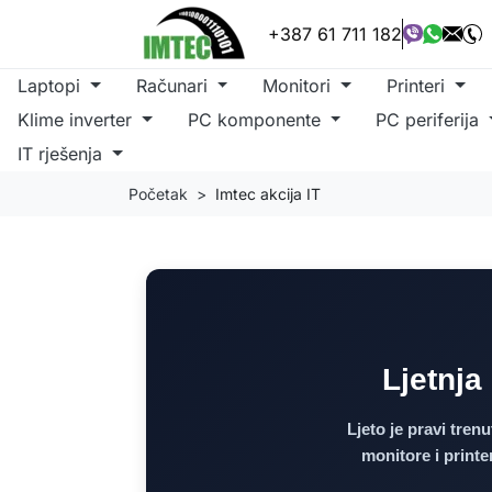
+387 61 711 182
Laptopi
Računari
Monitori
Printeri
Klime inverter
PC komponente
PC periferija
IT rješenja
Početak
Imtec akcija IT
Ljetnja
Ljeto je pravi tre
monitore i print