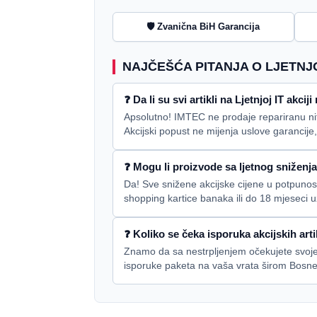
🛡️ Zvanična BiH Garancija
NAJČEŠĆA PITANJA O LJETNJOJ
❓ Da li su svi artikli na Ljetnjoj IT akci
Apsolutno! IMTEC ne prodaje repariranu niti 
Akcijski popust ne mijenja uslove garancije
❓ Mogu li proizvode sa ljetnog sniženja
Da! Sve snižene akcijske cijene u potpunost
shopping kartice banaka ili do 18 mjeseci 
❓ Koliko se čeka isporuka akcijskih art
Znamo da sa nestrpljenjem očekujete svoje
isporuke paketa na vaša vrata širom Bosne