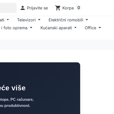

shopping_cart
0
Prijavite se
Korpa
ati
Televizori
Električni romobili
 i foto oprema
Kućanski aparati
Office
eće više
ptope, PC računare,
nu produktivnost.