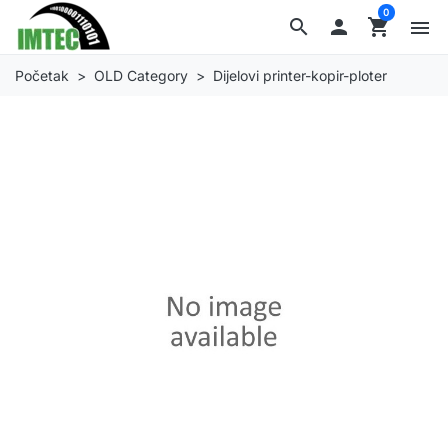
0
search

shopping_cart
menu
Početak
OLD Category
Dijelovi printer-kopir-ploter