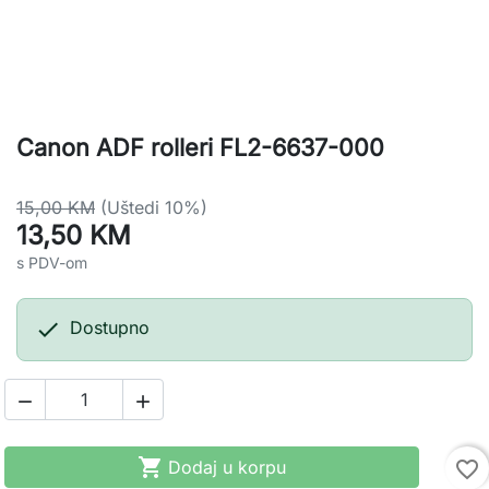
Canon ADF rolleri FL2-6637-000
15,00 KM
(Uštedi 10%)
13,50 KM
s PDV-om

Dostupno



Dodaj u korpu
favorite_border