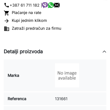
call
+387 61 711 182 |

Plaćanje na rate

Kupi jednim klikom

Zatraži predračun za firmu
Detalji proizvoda
Marka
Referenca
131661