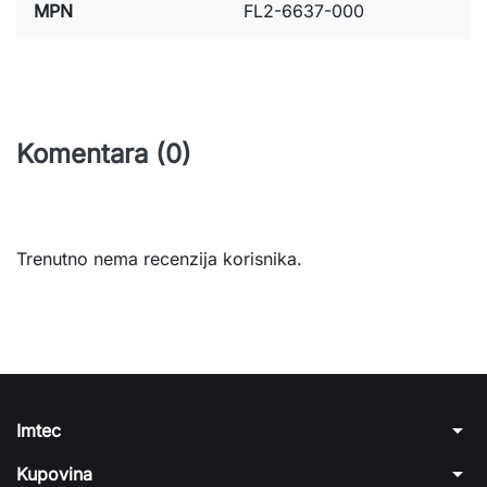
MPN
FL2-6637-000
Komentara (0)
Trenutno nema recenzija korisnika.
arrow_drop_down
Imtec
arrow_drop_down
Kupovina