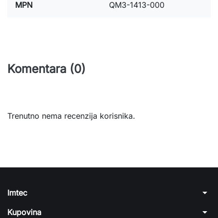
MPN
QM3-1413-000
Komentara (0)
Trenutno nema recenzija korisnika.
arrow_drop_down
Imtec
arrow_drop_down
Kupovina