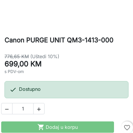
Canon PURGE UNIT QM3-1413-000
776,65 KM
(Uštedi 10%)
699,00 KM
s PDV-om

Dostupno



Dodaj u korpu
favorite_border