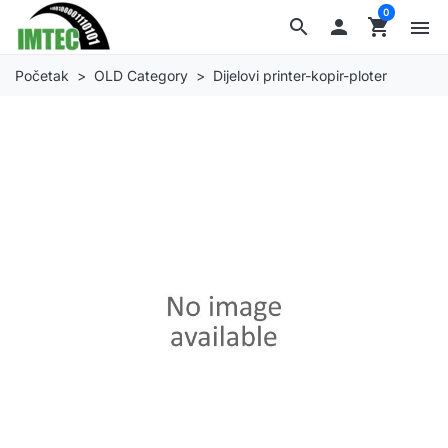
0
search

shopping_cart
menu
Početak
OLD Category
Dijelovi printer-kopir-ploter