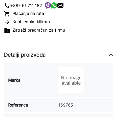
call
+387 61 711 182 |

Plaćanje na rate

Kupi jednim klikom

Zatraži predračun za firmu
Detalji proizvoda
Marka
Referenca
159765